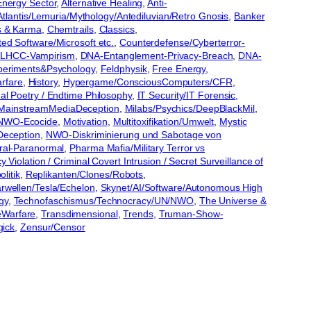
Energy Sector
, 
Alternative Healing
, 
Anti-
Atlantis/Lemuria/Mythology/Antediluvian/Retro Gnosis
, 
Banker
 & Karma
, 
Chemtrails
, 
Classics
, 
ed Software/Microsoft etc.
, 
Counterdefense/Cyberterror-
-LHCC-Vampirism
, 
DNA-Entanglement-Privacy-Breach
, 
DNA-
periments&Psychology
, 
Feldphysik
, 
Free Energy
, 
rfare
, 
History
, 
Hypergame/ConsciousComputers/CFR
, 
al Poetry / Endtime Philosophy
, 
IT Security/IT Forensic
, 
MainstreamMediaDeception
, 
Milabs/Psychics/DeepBlackMil
, 
s NWO-Ecocide
, 
Motivation
, 
Multitoxifikation/Umwelt
, 
Mystic
Deception
, 
NWO-Diskriminierung und Sabotage von
ral-Paranormal
, 
Pharma Mafia/Military Terror vs
y Violation / Criminal Covert Intrusion / Secret Surveillance of
litik
, 
Replikanten/Clones/Robots
, 
rwellen/Tesla/Echelon
, 
Skynet/AI/Software/Autonomous High
gy
, 
Technofaschismus/Technocracy/UN/NWO
, 
The Universe &
eWarfare
, 
Transdimensional
, 
Trends
, 
Truman-Show-
ick
, 
Zensur/Censor