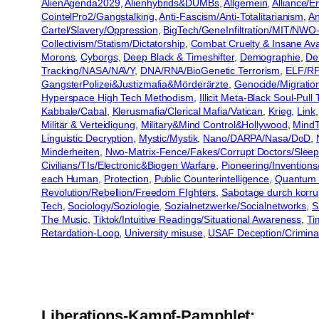
AlienAgenda2029
, 
Alienhybrids&DUMBs
, 
Allgemein
, 
Alliance/
CointelPro2/Gangstalking
, 
Anti-Fascism/Anti-Totalitarianism
, 
An
Cartel/Slavery/Oppression
, 
BigTech/GeneInfiltration/MIT/NWO
Collectivism/Statism/Dictatorship
, 
Combat Cruelty & Insane Ava
Morons
, 
Cyborgs
, 
Deep Black & Timeshifter
, 
Demographie
, 
Dem
Tracking/NASA/NAVY
, 
DNA/RNA/BioGenetic Terrorism
, 
ELF/RF
GangsterPolizei&Justizmafia&Mörderärzte
, 
Genocide/Migratio
Hyperspace High Tech Methodism
, 
Illicit Meta-Black Soul-Pull
Kabbale/Cabal
, 
Klerusmafia/Clerical Mafia/Vatican
, 
Krieg
, 
Link
,
Militär & Verteidigung
, 
Military&Mind Control&Hollywood
, 
MindT
Linguistic Decryption
, 
Mystic/Mystik
, 
Nano/DARPA/Nasa/DoD
, 
Minderheiten
, 
Nwo-Matrix-Fence/Fakes/Corrupt Doctors/Sleep
Civilians/TIs/Electronic&Biogen Warfare
, 
Pioneering/Inventions
each Human
, 
Protection
, 
Public Counterintelligence
, 
Quantum 
Revolution/Rebellion/Freedom FIghters
, 
Sabotage durch korrup
Tech
, 
Sociology/Soziologie
, 
Sozialnetzwerke/Socialnetworks
, 
S
The Music
, 
Tiktok/Intuitive Readings/Situational Awareness
, 
Ti
Retardation-Loop
, 
University misuse
, 
USAF Deception/Crimina
Liberations-Kampf-Pamphlet: