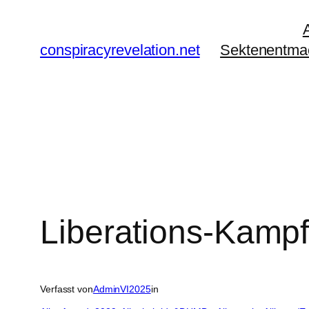
Zum
Inhalt
conspiracyrevelation.net
Sektenentma
springen
Liberations-Kamp
Verfasst von
AdminVI2025
in