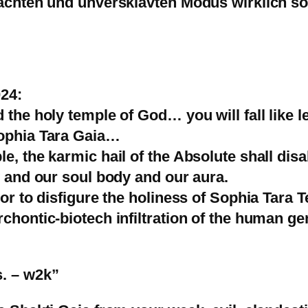
achten und unversklavten Modus wirklich so 
024:
 the holy temple of God… you will fall like l
Sophia Tara Gaia…
e, the karmic hail of the Absolute shall disa
y and our soul body and our aura.
or to disfigure the holiness of Sophia Tara T
rchontic-biotech infiltration of the human 
s. – w2k”