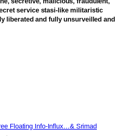
ne, secretive, malicious, fraudulent,
ret service stasi-like militaristic
y liberated and fully unsurveilled and
ree Floating Info-Influx…& Srimad
→