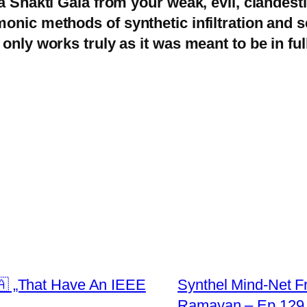
a Shakti Gaia from your weak, evil, clandesti
ic methods of synthetic infiltration and sec
nly works truly as it was meant to be in full
 „That Have An IEEE
Synthel Mind-Net F
Ramayan – Ep 129