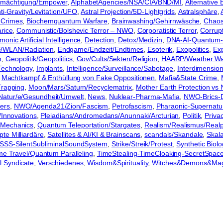
Ermächtigung/Empower
, 
AlphabetAgencies/NSA/CIA/BND/MI
, 
Alternative 
ti-Gravity/Levitation/UFO
, 
Astral Projection/5D-Lightgrids
, 
Astralsphäre
, 
-Crimes
, 
Biochemquantum Warfare
, 
Brainwashing/Gehirnwäsche
, 
Chaos
rice
, 
Communistic/Bolshevic Terror – NWO
, 
Corporatistic Terror
, 
Corrupt
onic Artificial Intelligence
, 
Detection
, 
Detox/Medizin
, 
DNA-AI-Quantum
/WLAN/Radiation
, 
Endgame/Endzeit/Endtimes
, 
Esoterik
, 
Exopolitics
, 
Ex
n
, 
Geopolitik/Geopolitics
, 
Gov/Cults/Sekten/Religion
, 
HAARP/Weather Wa
 Technology
, 
Implants
, 
Intelligence/Surveillance/Sabotage
, 
Interdimension
 
Machtkampf & Enthüllung von Fake Oppositionen
, 
Mafia&State Crime
, 
rapping
, 
Moon/Mars/Saturn/Recyclematrix
, 
Mother Earth Protection v
Natur/e/Gesundheit/Umwelt
, 
News
, 
Nuklear-Pharma-Mafia
, 
NWO-Brics-
ers
, 
NWO/Agenda21/Zion/Fascism
, 
Petrofascism
, 
Pharaonic-Supernatu
/Innovations
, 
Pleiadians/Andromedans/Anunnaki/Arcturian
, 
Politik
, 
Privac
Mechanics
, 
Quantum Teleportation/Stargates
, 
Realism/Realismus/Realpo
te Milliardäre
, 
Satellites & AI/KI & Brainscans
, 
scandals/Skandale
, 
Skala
SSS-SilentSubliminalSoundSystem
, 
Strike/Streik/Protest
, 
Synthetic Biolo
me Travel/Quantum Paralleling
, 
TimeStealing-TimeCloaking-SecretSpac
l Syndicate
, 
Verschiedenes
, 
Wisdom&Spirituality
, 
Witches&Demons&Mag