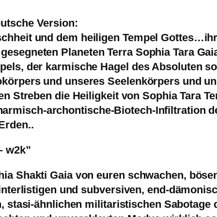
eutsche Version:
chheit und dem heiligen Tempel Gottes…ihr w
 gesegneten Planeten Terra Sophia Tara Ga
pels, der karmische Hagel des Absoluten so
iokörpers und unseres Seelenkörpers und un
ten Streben die Heiligkeit von Sophia Tara Te
armisch-archontische-Biotech-Infiltratio
Erden..
 – w2k”
phia Shakti Gaia von euren schwachen, böse
 hinterlistigen und subversiven, end-dämoni
n, stasi-ähnlichen militaristischen Sabotag