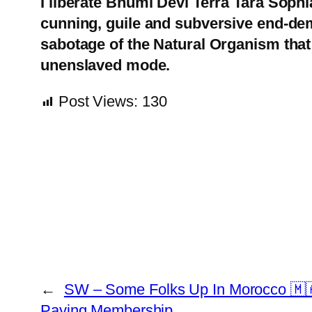
I liberate Bhumi Devi Terra Tara Sophi
cunning, guile and subversive end-demon
sabotage of the Natural Organism that o
unenslaved mode.
Post Views:
130
←
SW – Some Folks Up In Morocco 🇲
Paying Membership…