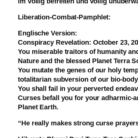
im völlig befreiten und völlig unüberw
Liberation-Combat-Pamphlet:
Englische Version:
Conspiracy Revelation: October 23, 2
You miserable traitors of humanity and
Nature and the blessed Planet Terra 
You mutate the genes of our holy templ
totalitarian subversion of our bio-bod
You shall fail in your perverted endeav
Curses befall you for your adharmic-a
Planet Earth.
“He really makes strong curse prayer