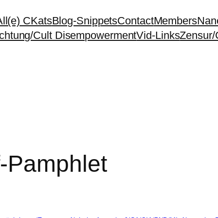
All(e) CKats
Blog-Snippets
Contact
Members
Nano
chtung/Cult Disempowerment
Vid-Links
Zensur/
f-Pamphlet