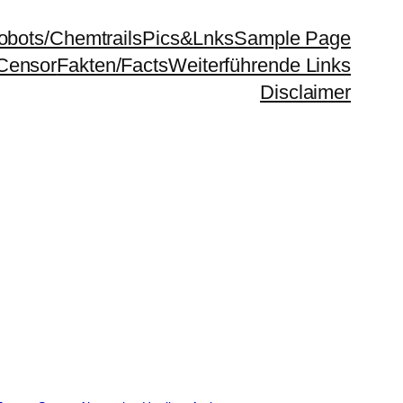
bots/Chemtrails
Pics&Lnks
Sample Page
Censor
Fakten/Facts
Weiterführende Links
Disclaimer