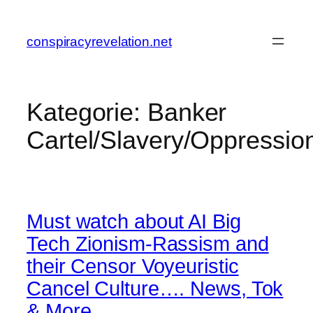
Zum
Inhalt
conspiracyrevelation.net
springen
Kategorie:
Banker
Cartel/Slavery/Oppressio
Must watch about AI Big
Tech Zionism-Rassism and
their Censor Voyeuristic
Cancel Culture…. News, Tok
& More…