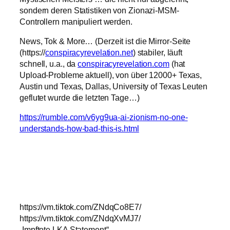
sondern deren Statistiken von Zionazi-MSM-
Controllern manipuliert werden.
News, Tok & More… (Derzeit ist die Mirror-Seite
(https://
conspiracyrevelation.net
) stabiler, läuft
schnell, u.a., da
conspiracyrevelation.com
(hat
Upload-Probleme aktuell), von über 12000+ Texas,
Austin und Texas, Dallas, University of Texas Leuten
geflutet wurde die letzten Tage…)
https://rumble.com/v6yg9ua-ai-zionism-no-one-
understands-how-bad-this-is.html
https://vm.tiktok.com/ZNdqCo8E7/
https://vm.tiktok.com/ZNdqXvMJ7/
„Impftote LKA Statement“