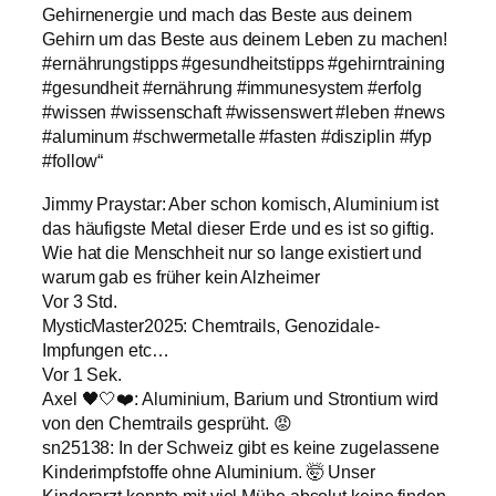
Gehirnenergie und mach das Beste aus deinem
Gehirn um das Beste aus deinem Leben zu machen!
#ernährungstipps #gesundheitstipps #gehirntraining
#gesundheit #ernährung #immunesystem #erfolg
#wissen #wissenschaft #wissenswert #leben #news
#aluminum #schwermetalle #fasten #disziplin #fyp
#follow“
Jimmy Praystar: Aber schon komisch, Aluminium ist
das häufigste Metal dieser Erde und es ist so giftig.
Wie hat die Menschheit nur so lange existiert und
warum gab es früher kein Alzheimer
Vor 3 Std.
MysticMaster2025: Chemtrails, Genozidale-
Impfungen etc…
Vor 1 Sek.
Axel 🖤🤍❤️: Aluminium, Barium und Strontium wird
von den Chemtrails gesprüht. 😡
sn25138: In der Schweiz gibt es keine zugelassene
Kinderimpfstoffe ohne Aluminium. 🤯 Unser
Kinderarzt konnte mit viel Mühe absolut keine finden.