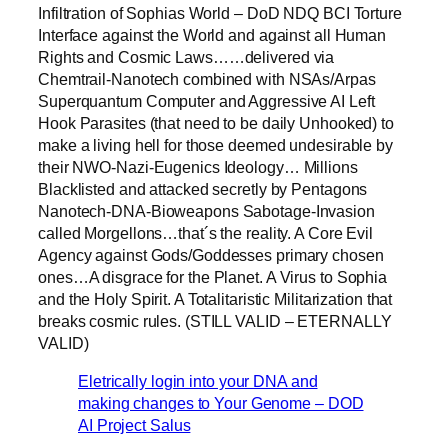
Infiltration of Sophias World – DoD NDQ BCI Torture
Interface against the World and against all Human
Rights and Cosmic Laws……delivered via
Chemtrail-Nanotech combined with NSAs/Arpas
Superquantum Computer and Aggressive AI Left
Hook Parasites (that need to be daily Unhooked) to
make a living hell for those deemed undesirable by
their NWO-Nazi-Eugenics Ideology… Millions
Blacklisted and attacked secretly by Pentagons
Nanotech-DNA-Bioweapons Sabotage-Invasion
called Morgellons…that´s the reality. A Core Evil
Agency against Gods/Goddesses primary chosen
ones…A disgrace for the Planet. A Virus to Sophia
and the Holy Spirit. A Totalitaristic Militarization that
breaks cosmic rules. (STILL VALID – ETERNALLY
VALID)
Eletrically login into your DNA and
making changes to Your Genome – DOD
AI Project Salus