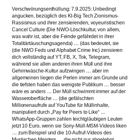
Verschwörungsenthüllung: 7.9.2025: Unbedingt
angucken, bezüglich des KI-Big Tech Zionismus-
Rassismus und ihrer zensierenden, voyeuristischen
Cancel Culture (Die NWO-Löschkultur, von allem,
was wahr ist, aber die Feinde gefährdet in ihrer
Totalitärtäuschungsagenda) … (das bedeutet, sie
(die NWO Feds und Alphabet Crime Inc) zensieren
dich vollständig auf YT, FB, X, Tok, Telegram,
während sie allen anderen ihren Müll und ihre
Gehirnwäsche-Kultur aufzwingen … aber im
allgemeinen liegen die Perlen immer am Grunde und
die tiefsten haben das wenigste Publikum … besser
wäre es anders … Der Müll schwimmt immer auf der
Wasseroberfläche … (die gefälschten
Millionenaufrufe auf YouTube für Müllinhalte,
manipuliert durch „Pay for Peers to Like“ …
WhatsApp-Gruppen zahlen leichtgläubigen Leuten
jetzt 10 Euro, wenn sie Sony-Müll-MSM-Videos liken
… zum Beispiel und die 10-Aufruf-Videos des
Mystischen Meisters … die nicht nur abgelehnt,