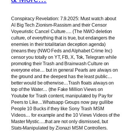
Conspiracy Revelation: 7.9.2025: Must watch about
AI Big Tech Zionism-Rassism and their Censor
Voyeuristic Cancel Culture…. (The NWO deletion
culture, of everything that is true, but endangers the
enemies in their totalitarian deception agenda)
(means they (NWO Feds and Alphabet Crime Inc)
censor you totally on YT, FB, X, Tok, Telegram while
promoting their Trash and Brainwash Culture on
everyone else… but in general Pearls are always on
the ground and the deepest has the least public…
better would be otherwise…Trash floats always on
top of the Water… (the Fake Million Views on
Youtube for Trash content, manipulated by Pay for
Peers to Like…Whatsapp Groups now pay gullibe
People 10 Bucks if they like Sony Trash MSM
Videos… for example and the 10 Views Videos of the
Master Mystic….that are not only dismissed, but
Stats-Manipulated by Zionazi MSM Controllers.