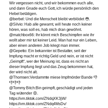
Wir vergessen nicht, und wir bekommen euch alle,
und dann Gnade euch Gott, ich würde persönlich den
Hebel betätigen.
@berbel: Und die Menscheit bleibt verblödet 😳.
@Silvio: Hab alle gewarnt, will heute noch keiner
hören, was soll es, hab mich dran gewöhnt.
@matchbox66: Ihr könnt mich Beschimpfen wie ihr
wollt aber mir tut keiner Leid. Man hat nur ein Leben,
aber einen anderen Job kriegt man immer.
@Gepetto: Ein bekannter ist Bestatter, seit der
Impfung macht er richtig Geld und nein, er ist nicht
„Geimpft“, wer der Meinung ist, dass es nicht an
dieser Impfung liegt und das Zeug bekommen hat,
der wird nicht alt.
@Thomsen:Verdammte miese Impfmörder Bande 👎
👎👎👎
@Tommy Bitch:Bin geimpft, geschädigt und jeden
Tag wütender 😡.
https://vm.tiktok.com/ZNdqXK3jW/
https://vm.tiktok.com/ZNdq4MsDv/