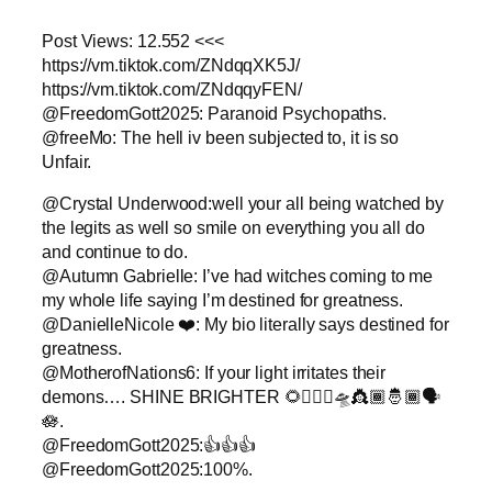
Post Views: 12.552 <<<
https://vm.tiktok.com/ZNdqqXK5J/
https://vm.tiktok.com/ZNdqqyFEN/
@FreedomGott2025: Paranoid Psychopaths.
@freeMo: The hell iv been subjected to, it is so
Unfair.
@Crystal Underwood:well your all being watched by
the legits as well so smile on everything you all do
and continue to do.
@Autumn Gabrielle: I’ve had witches coming to me
my whole life saying I’m destined for greatness.
@DanielleNicole ❤️: My bio literally says destined for
greatness.
@MotherofNations6: If your light irritates their
demons…. SHINE BRIGHTER 🌻🧚🏿‍♀️🛸👸🏾🤴🏾🗣️
🪷.
@FreedomGott2025:👍👍👍
@FreedomGott2025:100%.