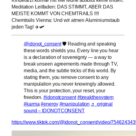
Meditation Leitfaden: DAS STIMMT, ABER DAS
MEISTE KOMMT VON CHEMTRAILS !!!!
Chemtrails Vienna: Und wir atmen Aluminiumstaub
jeden Tag! ✈️🛩
@idonot_consent
🛡️ Reading and speaking
these words shields you. Every line you hear
is a declaration of sovereignty — a way to
break unseen agreements made through TV,
media, and the subtle tricks of this world. By
stating them, you remove consent to any
manipulation you never knowingly allowed.
This is your protection, your reset, your
freedom.
#idonotconsent
#breakthesystem
#karma
#energy
#manipulation
♬ original
sound – IDONOTCONSENT
https://www.tiktok.com/@idonot_consent/video/7546243