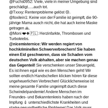
@Fuchs0952: Viele, viele in meiner Umgebung sind
geschädigt…..auch tot.
@Txxxy: Rentenprobleme gelöst 😢.
@foxilein1: Keine von der Familie ist geimpft, die 90-
jährige Mama ausch nicht, die hat auch keine Maske
getragen 🙏.
@Moni ❤️🍀🇵🇱: Herzinfarkte, Thrombosen und
Turbokrebs.
@nicemisternice: Wir werden regiert von
hochkriminellen Schwerverbrechern! Sie haben
einen Eid geschworen, dass sie Schaden vom
deutschen Volk abhalten, aber sie machen genau
das Gegenteil!
Sie verschenken unser Steuergeld,
Es ist ihnen egal wie es den Menschen geht! Wir
sollten endlich Handschellen klicken hören für diese
ungeheuerlichen Verbrechen! Glücklicherweise ist
meine gesamte Familie ungeimpft durch diese
Schwindelpandemie! Andere Menschen im
Freundes- und Bekanntenkreis haben nach der
Impfung 💉 unterschiedlichste Krankheiten und
starke gesundheitliche Probleme! Das Volk muss