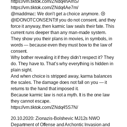
https://vm.tiktok.com/ZNdq4hAmS/
https://vm.tiktok.com/ZNdq4Ae7m/
@maddmac: We don’t get a choice anymore. 😢
@IDONOTCONSENT:If you do not consent, and they
force it anyway, then karmic law seals their fate. This
current runs deeper than any man-made system.
They show you their plans in movies, in symbols, in
words — because even they must bow to the law of
consent.
Why bother revealing it if they didn’t respect it? They
do. They have to. That’s why everything is hidden in
plain sight.
And when choice is stripped away, karma balances
the scales. The damage does not fall on you — it
returns to the hand that imposed it.
Because karmic law is not a myth. It is the one law
they cannot escape.
https://vm.tiktok.com/ZNdq45S7N/
20.10.2020: Zionazis-Bolshevic MJ12s NWO
Department of Offense and Archontic Invasion and