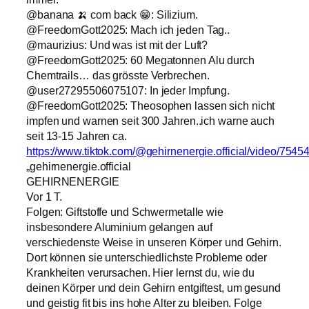
@banana 🍌 com back 😁: Silizium.
@FreedomGott2025: Mach ich jeden Tag..
@maurizius: Und was ist mit der Luft?
@FreedomGott2025: 60 Megatonnen Alu durch
Chemtrails… das grösste Verbrechen.
@user27295506075107: In jeder Impfung.
@FreedomGott2025: Theosophen lassen sich nicht
impfen und warnen seit 300 Jahren..ich warne auch
seit 13-15 Jahren ca.
https://www.tiktok.com/@gehirnenergie.official/video/75
„gehirnenergie.official
GEHIRNENERGIE
Vor 1 T.
Folgen: Giftstoffe und Schwermetalle wie
insbesondere Aluminium gelangen auf
verschiedenste Weise in unseren Körper und Gehirn.
Dort können sie unterschiedlichste Probleme oder
Krankheiten verursachen. Hier lernst du, wie du
deinen Körper und dein Gehirn entgiftest, um gesund
und geistig fit bis ins hohe Alter zu bleiben. Folge