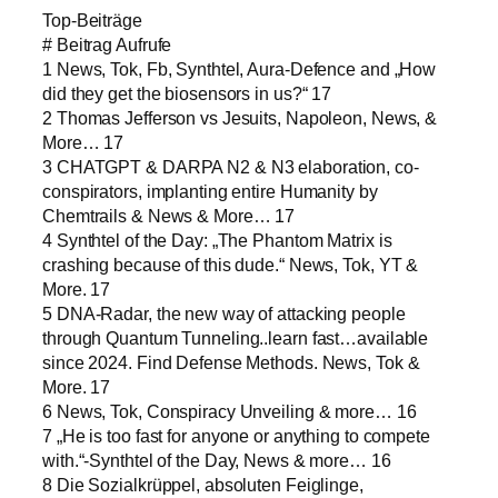
Top-Beiträge
# Beitrag Aufrufe
1 News, Tok, Fb, Synthtel, Aura-Defence and „How
did they get the biosensors in us?“ 17
2 Thomas Jefferson vs Jesuits, Napoleon, News, &
More… 17
3 CHATGPT & DARPA N2 & N3 elaboration, co-
conspirators, implanting entire Humanity by
Chemtrails & News & More… 17
4 Synthtel of the Day: „The Phantom Matrix is
crashing because of this dude.“ News, Tok, YT &
More. 17
5 DNA-Radar, the new way of attacking people
through Quantum Tunneling..learn fast…available
since 2024. Find Defense Methods. News, Tok &
More. 17
6 News, Tok, Conspiracy Unveiling & more… 16
7 „He is too fast for anyone or anything to compete
with.“-Synthtel of the Day, News & more… 16
8 Die Sozialkrüppel, absoluten Feiglinge,