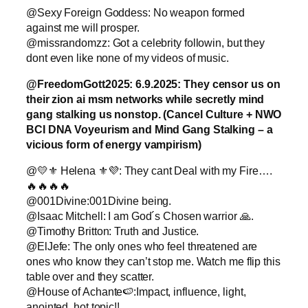
@Sexy Foreign Goddess: No weapon formed
against me will prosper.
@missrandomzz: Got a celebrity followin, but they
dont even like none of my videos of music.
@FreedomGott2025: 6.9.2025: They censor us on
their zion ai msm networks while secretly mind
gang stalking us nonstop.
(Cancel Culture + NWO
BCI DNA Voyeurism and Mind Gang Stalking – a
vicious form of energy vampirism)
@💛⚜️ Helena ⚜️💜: They cant Deal with my Fire….
🔥🔥🔥🔥
@001Divine:001Divine being.
@Isaac Mitchell: I am God´s Chosen warrior 🙏.
@Timothy Britton: Truth and Justice.
@ElJefe: The only ones who feel threatened are
ones who know they can’t stop me. Watch me flip this
table over and they scatter.
@House of Achante🍉:Impact, influence, light,
anointed, hot topic!!