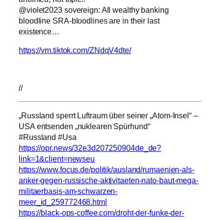
@violet2023 sovereign: All wealthy banking
bloodline SRA-bloodlines are in their last
existence…
https://vm.tiktok.com/ZNdqV4dte/
//
„Russland sperrt Luftraum über seiner „Atom-Insel“ –
USA entsenden „nuklearen Spürhund“
#Russland #Usa
https://opr.news/32e3d207250904de_de?
link=1&client=newseu
https://www.focus.de/politik/ausland/rumaenien-als-
anker-gegen-russische-aktivitaeten-nato-baut-mega-
militaerbasis-am-schwarzen-
meer_id_259772468.html
https://black-ops-coffee.com/droht-der-funke-der-