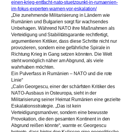
einen-krieg-entfacht-nato-stuetzpunkt-in-rumaenien-
im-fokus-experten-warnen-vor-eskalation/
„Die zunehmende Militarisierung in Ländern wie
Rumänien und Bulgarien sorgt für wachsendes
Unbehagen. Während NATO ihre Maßnahmen als
Verteidigung und Stabilitätsgarantie rechtfertigt,
argumentieren Kritiker, dass diese Schritte nicht nur
provozieren, sondern eine gefährliche Spirale in
Richtung Krieg in Gang setzen könnten. Die Welt
steht womöglich näher am Abgrund, als viele
wahrhaben möchten.
Ein Pulverfass in Rumänien – NATO und die rote
Linie“
„Calin Georgescu, einer der schärfsten Kritiker des
NATO-Ausbaus in Osteuropa, sieht in der
Militarisierung seiner Heimat Rumänien eine gezielte
Eskalationsstrategie. „Das ist kein
Verteidigungsmanöver, sondern eine bewusste
Provokation, die den gesamten Kontinent in den
Abgrund reißen könnte“, warnte er. Georgescu
betonte, dass hinter den Kulissen eine geopolitische