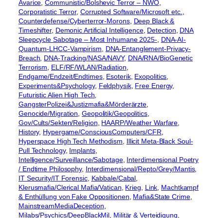
Avarice
, 
Communistic/Bolshevic Terror – NWO
, 
Corporatistic Terror
, 
Corrupted Software/Microsoft etc.
, 
Counterdefense/Cyberterror-Morons
, 
Deep Black &
Timeshifter
, 
Demonic Artificial Intelligence
, 
Detection
, 
DNA
Sleepcycle Sabotage – Most Inhumane 2025-
, 
DNA-AI-
Quantum-LHCC-Vampirism
, 
DNA-Entanglement-Privacy-
Breach
, 
DNA-Tracking/NASA/NAVY
, 
DNA/RNA/BioGenetic
Terrorism
, 
ELF/RF/WLAN/Radiation
, 
Endgame/Endzeit/Endtimes
, 
Esoterik
, 
Exopolitics
, 
Experiments&Psychology
, 
Feldphysik
, 
Free Energy
, 
Futuristic Alien High Tech
, 
GangsterPolizei&Justizmafia&Mörderärzte
, 
Genocide/Migration
, 
Geopolitik/Geopolitics
, 
Gov/Cults/Sekten/Religion
, 
HAARP/Weather Warfare
, 
History
, 
Hypergame/ConsciousComputers/CFR
, 
Hyperspace High Tech Methodism
, 
Illicit Meta-Black Soul-
Pull Technology
, 
Implants
, 
Intelligence/Surveillance/Sabotage
, 
Interdimensional Poetry
/ Endtime Philosophy
, 
Interdimensional/Repto/Grey/Mantis
, 
IT Security/IT Forensic
, 
Kabbale/Cabal
, 
Klerusmafia/Clerical Mafia/Vatican
, 
Krieg
, 
Link
, 
Machtkampf
& Enthüllung von Fake Oppositionen
, 
Mafia&State Crime
, 
MainstreamMediaDeception
, 
Milabs/Psychics/DeepBlackMil
, 
Militär & Verteidigung
, 