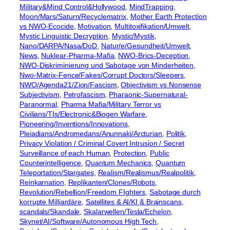
Military&Mind Control&Hollywood
, 
MindTrapping
, 
Moon/Mars/Saturn/Recyclematrix
, 
Mother Earth Protection
vs NWO-Ecocide
, 
Motivation
, 
Multitoxifikation/Umwelt
, 
Mystic Linguistic Decryption
, 
Mystic/Mystik
, 
Nano/DARPA/Nasa/DoD
, 
Natur/e/Gesundheit/Umwelt
, 
News
, 
Nuklear-Pharma-Mafia
, 
NWO-Brics-Deception
, 
NWO-Diskriminierung und Sabotage von Minderheiten
, 
Nwo-Matrix-Fence/Fakes/Corrupt Doctors/Sleepers
, 
NWO/Agenda21/Zion/Fascism
, 
Objectivism vs Nonsense
Subjectivism
, 
Petrofascism
, 
Pharaonic-Supernatural-
Paranormal
, 
Pharma Mafia/Military Terror vs
Civilians/TIs/Electronic&Biogen Warfare
, 
Pioneering/Inventions/Innovations
, 
Pleiadians/Andromedans/Anunnaki/Arcturian
, 
Politik
, 
Privacy Violation / Criminal Covert Intrusion / Secret
Surveillance of each Human
, 
Protection
, 
Public
Counterintelligence
, 
Quantum Mechanics
, 
Quantum
Teleportation/Stargates
, 
Realism/Realismus/Realpolitik
, 
Reinkarnation
, 
Replikanten/Clones/Robots
, 
Revolution/Rebellion/Freedom FIghters
, 
Sabotage durch
korrupte Milliardäre
, 
Satellites & AI/KI & Brainscans
, 
scandals/Skandale
, 
Skalarwellen/Tesla/Echelon
, 
Skynet/AI/Software/Autonomous High Tech
, 