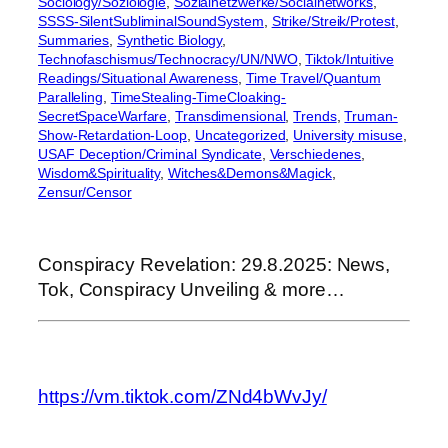
Sociology/Soziologie
, 
Sozialnetzwerke/Socialnetworks
, 
SSSS-SilentSubliminalSoundSystem
, 
Strike/Streik/Protest
, 
Summaries
, 
Synthetic Biology
, 
Technofaschismus/Technocracy/UN/NWO
, 
Tiktok/Intuitive
Readings/Situational Awareness
, 
Time Travel/Quantum
Paralleling
, 
TimeStealing-TimeCloaking-
SecretSpaceWarfare
, 
Transdimensional
, 
Trends
, 
Truman-
Show-Retardation-Loop
, 
Uncategorized
, 
University misuse
, 
USAF Deception/Criminal Syndicate
, 
Verschiedenes
, 
Wisdom&Spirituality
, 
Witches&Demons&Magick
, 
Zensur/Censor
Conspiracy Revelation: 29.8.2025: News,
Tok, Conspiracy Unveiling & more…
https://vm.tiktok.com/ZNd4bWvJy/