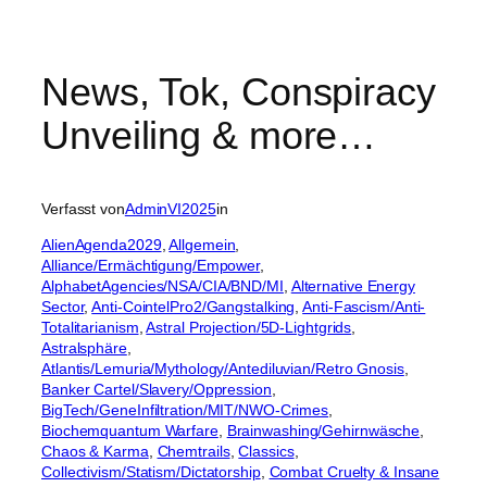
News, Tok, Conspiracy
Unveiling & more…
Verfasst von
AdminVI2025
in
AlienAgenda2029
, 
Allgemein
, 
Alliance/Ermächtigung/Empower
, 
AlphabetAgencies/NSA/CIA/BND/MI
, 
Alternative Energy
Sector
, 
Anti-CointelPro2/Gangstalking
, 
Anti-Fascism/Anti-
Totalitarianism
, 
Astral Projection/5D-Lightgrids
, 
Astralsphäre
, 
Atlantis/Lemuria/Mythology/Antediluvian/Retro Gnosis
, 
Banker Cartel/Slavery/Oppression
, 
BigTech/GeneInfiltration/MIT/NWO-Crimes
, 
Biochemquantum Warfare
, 
Brainwashing/Gehirnwäsche
, 
Chaos & Karma
, 
Chemtrails
, 
Classics
, 
Collectivism/Statism/Dictatorship
, 
Combat Cruelty & Insane