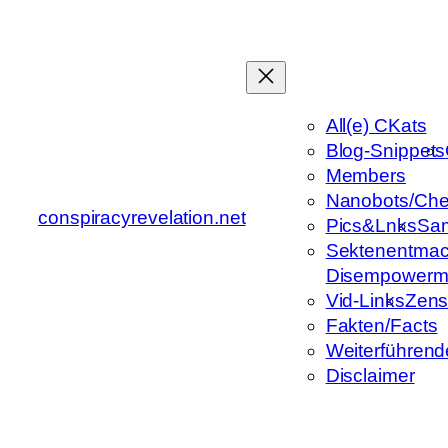
Zum
Inhalt
springen
All(e) CKats
Blog-Snippets
Members
Nanobots/Che
conspiracyrevelation.net
Pics&Lnks
Sa
Sektenentmac
Disempowerm
Vid-Links
Zens
Fakten/Facts
Weiterführend
Disclaimer