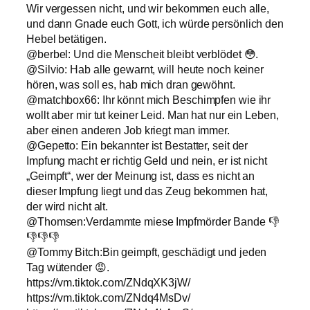
Wir vergessen nicht, und wir bekommen euch alle,
und dann Gnade euch Gott, ich würde persönlich den
Hebel betätigen.
@berbel: Und die Menscheit bleibt verblödet 😳.
@Silvio: Hab alle gewarnt, will heute noch keiner
hören, was soll es, hab mich dran gewöhnt.
@matchbox66: Ihr könnt mich Beschimpfen wie ihr
wollt aber mir tut keiner Leid. Man hat nur ein Leben,
aber einen anderen Job kriegt man immer.
@Gepetto: Ein bekannter ist Bestatter, seit der
Impfung macht er richtig Geld und nein, er ist nicht
„Geimpft“, wer der Meinung ist, dass es nicht an
dieser Impfung liegt und das Zeug bekommen hat,
der wird nicht alt.
@Thomsen:Verdammte miese Impfmörder Bande 👎
👎👎👎
@Tommy Bitch:Bin geimpft, geschädigt und jeden
Tag wütender 😡.
https://vm.tiktok.com/ZNdqXK3jW/
https://vm.tiktok.com/ZNdq4MsDv/