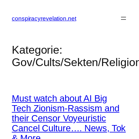
Zum
Inhalt
conspiracyrevelation.net
springen
Kategorie:
Gov/Cults/Sekten/Religio
Must watch about AI Big
Tech Zionism-Rassism and
their Censor Voyeuristic
Cancel Culture…. News, Tok
& More…