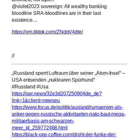
@violet2023 sovereign: All wealthy banking
bloodline SRA-bloodlines are in their last
existence…
https://vm.tiktok.com/ZNdqV4dte/
//
„Russland sperrt Luftraum über seiner „Atom-Insel“ –
USA entsenden „nuklearen Spürhund“
#Russland #Usa
https://opr.news/32e3d207250904de_de?
link=1&client=newseu
https://www.focus.de/politik/ausland/rumaenien-als-
anker-gegen-russische-aktivitaeten-nato-baut-mega-
militaerbasis-am-schwarzen-
meer_id_259772468.html
https://black-ops-coffee.com/droht-der-funke-der-