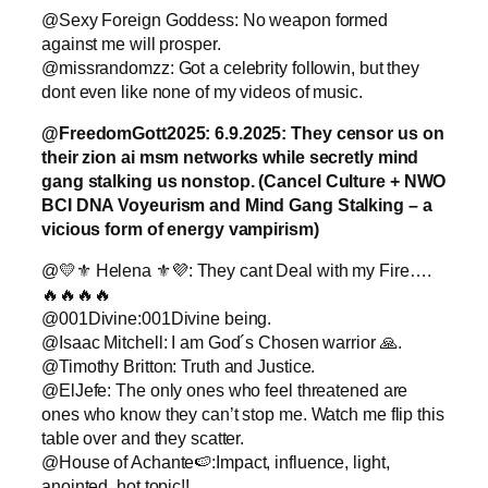
@Sexy Foreign Goddess: No weapon formed
against me will prosper.
@missrandomzz: Got a celebrity followin, but they
dont even like none of my videos of music.
@FreedomGott2025: 6.9.2025: They censor us on
their zion ai msm networks while secretly mind
gang stalking us nonstop.
(Cancel Culture + NWO
BCI DNA Voyeurism and Mind Gang Stalking – a
vicious form of energy vampirism)
@💛⚜️ Helena ⚜️💜: They cant Deal with my Fire….
🔥🔥🔥🔥
@001Divine:001Divine being.
@Isaac Mitchell: I am God´s Chosen warrior 🙏.
@Timothy Britton: Truth and Justice.
@ElJefe: The only ones who feel threatened are
ones who know they can’t stop me. Watch me flip this
table over and they scatter.
@House of Achante🍉:Impact, influence, light,
anointed, hot topic!!