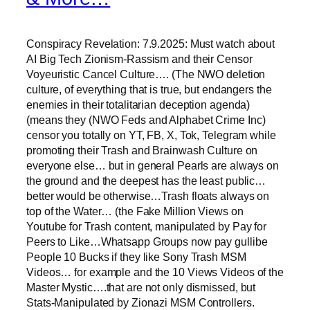
Conspiracy Revelation: 7.9.2025: Must watch about
AI Big Tech Zionism-Rassism and their Censor
Voyeuristic Cancel Culture…. (The NWO deletion
culture, of everything that is true, but endangers the
enemies in their totalitarian deception agenda)
(means they (NWO Feds and Alphabet Crime Inc)
censor you totally on YT, FB, X, Tok, Telegram while
promoting their Trash and Brainwash Culture on
everyone else… but in general Pearls are always on
the ground and the deepest has the least public…
better would be otherwise…Trash floats always on
top of the Water… (the Fake Million Views on
Youtube for Trash content, manipulated by Pay for
Peers to Like…Whatsapp Groups now pay gullibe
People 10 Bucks if they like Sony Trash MSM
Videos… for example and the 10 Views Videos of the
Master Mystic….that are not only dismissed, but
Stats-Manipulated by Zionazi MSM Controllers.