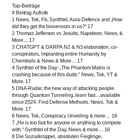
Top-Beiträge
# Beitrag Aufrufe
1 News, Tok, Fb, Synthtel, Aura-Defence and „How
did they get the biosensors in us?“ 17
2 Thomas Jefferson vs Jesuits, Napoleon, News, &
More… 17
3 CHATGPT & DARPA N2 & N3 elaboration, co-
conspirators, implanting entire Humanity by
Chemtrails & News & More… 17
4 Synthtel of the Day: „The Phantom Matrix is
crashing because of this dude.“ News, Tok, YT &
More. 17
5 DNA-Radar, the new way of attacking people
through Quantum Tunneling..learn fast…available
since 2024. Find Defense Methods. News, Tok &
More. 17
6 News, Tok, Conspiracy Unveiling & more… 16
7 „He is too fast for anyone or anything to compete
with.“-Synthtel of the Day, News & more… 16
8 Die Sozialkrüppel, absoluten Feiglinge,