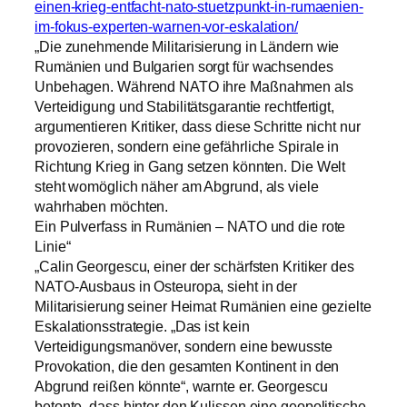
einen-krieg-entfacht-nato-stuetzpunkt-in-rumaenien-
im-fokus-experten-warnen-vor-eskalation/
„Die zunehmende Militarisierung in Ländern wie
Rumänien und Bulgarien sorgt für wachsendes
Unbehagen. Während NATO ihre Maßnahmen als
Verteidigung und Stabilitätsgarantie rechtfertigt,
argumentieren Kritiker, dass diese Schritte nicht nur
provozieren, sondern eine gefährliche Spirale in
Richtung Krieg in Gang setzen könnten. Die Welt
steht womöglich näher am Abgrund, als viele
wahrhaben möchten.
Ein Pulverfass in Rumänien – NATO und die rote
Linie“
„Calin Georgescu, einer der schärfsten Kritiker des
NATO-Ausbaus in Osteuropa, sieht in der
Militarisierung seiner Heimat Rumänien eine gezielte
Eskalationsstrategie. „Das ist kein
Verteidigungsmanöver, sondern eine bewusste
Provokation, die den gesamten Kontinent in den
Abgrund reißen könnte“, warnte er. Georgescu
betonte, dass hinter den Kulissen eine geopolitische