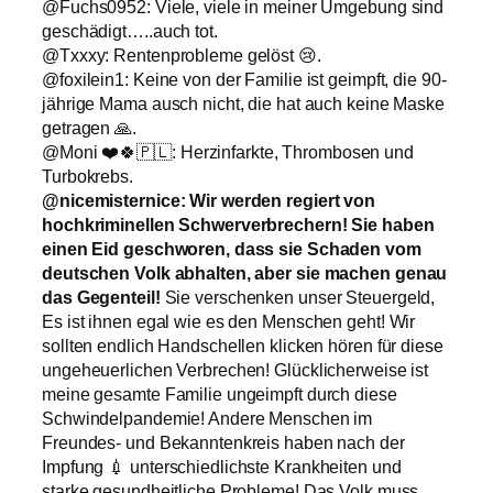
@Fuchs0952: Viele, viele in meiner Umgebung sind
geschädigt…..auch tot.
@Txxxy: Rentenprobleme gelöst 😢.
@foxilein1: Keine von der Familie ist geimpft, die 90-
jährige Mama ausch nicht, die hat auch keine Maske
getragen 🙏.
@Moni ❤️🍀🇵🇱: Herzinfarkte, Thrombosen und
Turbokrebs.
@nicemisternice: Wir werden regiert von
hochkriminellen Schwerverbrechern! Sie haben
einen Eid geschworen, dass sie Schaden vom
deutschen Volk abhalten, aber sie machen genau
das Gegenteil!
Sie verschenken unser Steuergeld,
Es ist ihnen egal wie es den Menschen geht! Wir
sollten endlich Handschellen klicken hören für diese
ungeheuerlichen Verbrechen! Glücklicherweise ist
meine gesamte Familie ungeimpft durch diese
Schwindelpandemie! Andere Menschen im
Freundes- und Bekanntenkreis haben nach der
Impfung 💉 unterschiedlichste Krankheiten und
starke gesundheitliche Probleme! Das Volk muss