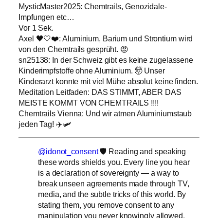
MysticMaster2025: Chemtrails, Genozidale-
Impfungen etc…
Vor 1 Sek.
Axel 🖤🤍❤️: Aluminium, Barium und Strontium wird
von den Chemtrails gesprüht. 😡
sn25138: In der Schweiz gibt es keine zugelassene
Kinderimpfstoffe ohne Aluminium. 🤯 Unser
Kinderarzt konnte mit viel Mühe absolut keine finden.
Meditation Leitfaden: DAS STIMMT, ABER DAS
MEISTE KOMMT VON CHEMTRAILS !!!!
Chemtrails Vienna: Und wir atmen Aluminiumstaub
jeden Tag! ✈️🛩
@idonot_consent
🛡️ Reading and speaking
these words shields you. Every line you hear
is a declaration of sovereignty — a way to
break unseen agreements made through TV,
media, and the subtle tricks of this world. By
stating them, you remove consent to any
manipulation you never knowingly allowed.