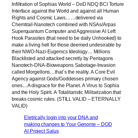
Infiltration of Sophias World – DoD NDQ BCI Torture
Interface against the World and against all Human
Rights and Cosmic Laws……delivered via
Chemtrail-Nanotech combined with NSAs/Arpas
Superquantum Computer and Aggressive AI Left
Hook Parasites (that need to be daily Unhooked) to
make a living hell for those deemed undesirable by
their NWO-Nazi-Eugenics Ideology… Millions
Blacklisted and attacked secretly by Pentagons
Nanotech-DNA-Bioweapons Sabotage-Invasion
called Morgellons…that´s the reality. A Core Evil
Agency against Gods/Goddesses primary chosen
ones…A disgrace for the Planet. A Virus to Sophia
and the Holy Spirit. A Totalitaristic Militarization that
breaks cosmic rules. (STILL VALID – ETERNALLY
VALID)
Eletrically login into your DNA and
making changes to Your Genome – DOD
AI Project Salus