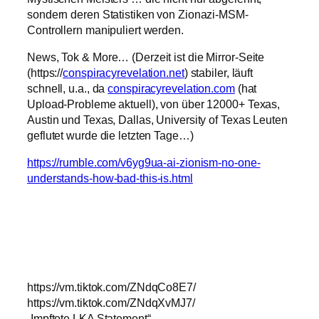
sondern deren Statistiken von Zionazi-MSM-
Controllern manipuliert werden.
News, Tok & More… (Derzeit ist die Mirror-Seite
(https://
conspiracyrevelation.net
) stabiler, läuft
schnell, u.a., da
conspiracyrevelation.com
(hat
Upload-Probleme aktuell), von über 12000+ Texas,
Austin und Texas, Dallas, University of Texas Leuten
geflutet wurde die letzten Tage…)
https://rumble.com/v6yg9ua-ai-zionism-no-one-
understands-how-bad-this-is.html
https://vm.tiktok.com/ZNdqCo8E7/
https://vm.tiktok.com/ZNdqXvMJ7/
„Impftote LKA Statement“