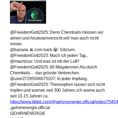
@FreedomGott2025: Denn Chemtrails müssen wir
atmen und Aludosenverzicht will man auch nicht
immer.
@banana 🍌 com back 😁: Silizium.
@FreedomGott2025: Mach ich jeden Tag..
@maurizius: Und was ist mit der Luft?
@FreedomGott2025: 60 Megatonnen Alu durch
Chemtrails… das grösste Verbrechen.
@user27295506075107: In jeder Impfung.
@FreedomGott2025: Theosophen lassen sich nicht
impfen und warnen seit 300 Jahren..ich warne auch
seit 13-15 Jahren ca.
https://www.tiktok.com/@gehirnenergie.official/video/75
„gehirnenergie.official
GEHIRNENERGIE