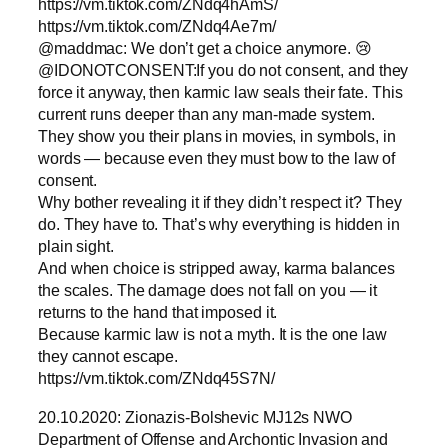
https://vm.tiktok.com/ZNdq4hAmS/
https://vm.tiktok.com/ZNdq4Ae7m/
@maddmac: We don’t get a choice anymore. 😢
@IDONOTCONSENT:If you do not consent, and they
force it anyway, then karmic law seals their fate. This
current runs deeper than any man-made system.
They show you their plans in movies, in symbols, in
words — because even they must bow to the law of
consent.
Why bother revealing it if they didn’t respect it? They
do. They have to. That’s why everything is hidden in
plain sight.
And when choice is stripped away, karma balances
the scales. The damage does not fall on you — it
returns to the hand that imposed it.
Because karmic law is not a myth. It is the one law
they cannot escape.
https://vm.tiktok.com/ZNdq45S7N/
20.10.2020: Zionazis-Bolshevic MJ12s NWO
Department of Offense and Archontic Invasion and