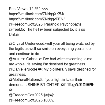
Post Views: 12.552 <<<
https://vm.tiktok.com/ZNdqqXK5J/
https://vm.tiktok.com/ZNdqqyFEN/
@FreedomGott2025: Paranoid Psychopaths.
@freeMo: The hell iv been subjected to, it is so
Unfair.
@Crystal Underwood:well your all being watched by
the legits as well so smile on everything you all do
and continue to do.
@Autumn Gabrielle: I’ve had witches coming to me
my whole life saying I’m destined for greatness.
@DanielleNicole ❤️: My bio literally says destined for
greatness.
@MotherofNations6: If your light irritates their
demons…. SHINE BRIGHTER 🌻🧚🏿‍♀️🛸👸🏾🤴🏾🗣️
🪷.
@FreedomGott2025:👍👍👍
@FreedomGott2025:100%.