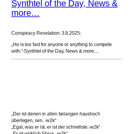
Synthtel of the Day, News &
more…
Conspiracy Revelation: 3.9.2025:
„He is too fast for anyone or anything to compete
with.“-Synthtel of the Day, News & more…
„Der ist denen in allen belangen haushoch
überlegen, iwn. -w2k“
„Egal, was er ist, er ist der schnellste.-w2k“
„Er ist wirklich Shiva. -w2k“