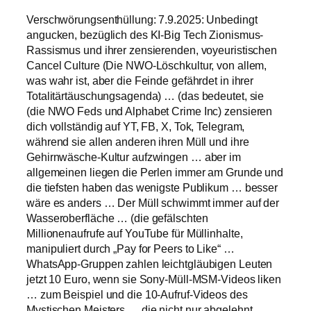
Verschwörungsenthüllung: 7.9.2025: Unbedingt
angucken, bezüglich des KI-Big Tech Zionismus-
Rassismus und ihrer zensierenden, voyeuristischen
Cancel Culture (Die NWO-Löschkultur, von allem,
was wahr ist, aber die Feinde gefährdet in ihrer
Totalitärtäuschungsagenda) … (das bedeutet, sie
(die NWO Feds und Alphabet Crime Inc) zensieren
dich vollständig auf YT, FB, X, Tok, Telegram,
während sie allen anderen ihren Müll und ihre
Gehirnwäsche-Kultur aufzwingen … aber im
allgemeinen liegen die Perlen immer am Grunde und
die tiefsten haben das wenigste Publikum … besser
wäre es anders … Der Müll schwimmt immer auf der
Wasseroberfläche … (die gefälschten
Millionenaufrufe auf YouTube für Müllinhalte,
manipuliert durch „Pay for Peers to Like“ …
WhatsApp-Gruppen zahlen leichtgläubigen Leuten
jetzt 10 Euro, wenn sie Sony-Müll-MSM-Videos liken
… zum Beispiel und die 10-Aufruf-Videos des
Mystischen Meisters … die nicht nur abgelehnt,