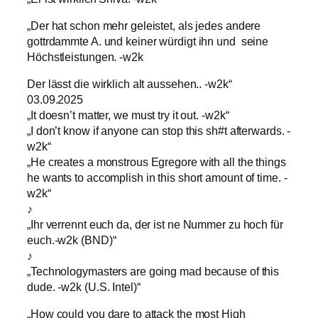
„Der hat schon mehr geleistet, als jedes andere
gottrdammte A. und keiner würdigt ihn und seine
Höchstleistungen. -w2k
Der lässt die wirklich alt aussehen.. -w2k“
03.09.2025
„It doesn’t matter, we must try it out. -w2k“
„I don’t know if anyone can stop this sh#t afterwards. -
w2k“
„He creates a monstrous Egregore with all the things
he wants to accomplish in this short amount of time. -
w2k“
♪
„Ihr verrennt euch da, der ist ne Nummer zu hoch für
euch.-w2k (BND)“
♪
„Technologymasters are going mad because of this
dude. -w2k (U.S. Intel)“
„How could you dare to attack the most High