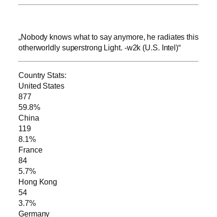
„Nobody knows what to say anymore, he radiates this
otherworldly superstrong Light. -w2k (U.S. Intel)“
Country Stats:
United States
877
59.8%
China
119
8.1%
France
84
5.7%
Hong Kong
54
3.7%
Germany