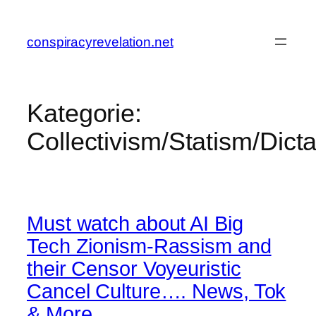
Zum
Inhalt
conspiracyrevelation.net
springen
Kategorie:
Collectivism/Statism/Dicta
Must watch about AI Big
Tech Zionism-Rassism and
their Censor Voyeuristic
Cancel Culture…. News, Tok
& More…