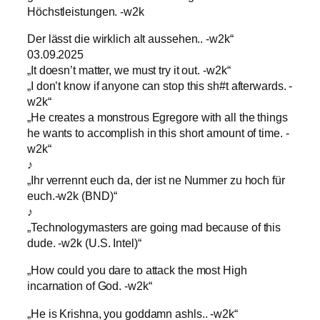
Höchstleistungen. -w2k
Der lässt die wirklich alt aussehen.. -w2k“
03.09.2025
„It doesn’t matter, we must try it out. -w2k“
„I don’t know if anyone can stop this sh#t afterwards. -
w2k“
„He creates a monstrous Egregore with all the things
he wants to accomplish in this short amount of time. -
w2k“
♪
„Ihr verrennt euch da, der ist ne Nummer zu hoch für
euch.-w2k (BND)“
♪
„Technologymasters are going mad because of this
dude. -w2k (U.S. Intel)“
„How could you dare to attack the most High
incarnation of God. -w2k“
„He is Krishna, you goddamn ashls.. -w2k“