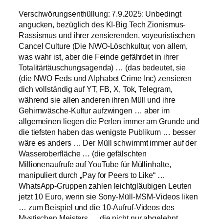
Verschwörungsenthüllung: 7.9.2025: Unbedingt
angucken, bezüglich des KI-Big Tech Zionismus-
Rassismus und ihrer zensierenden, voyeuristischen
Cancel Culture (Die NWO-Löschkultur, von allem,
was wahr ist, aber die Feinde gefährdet in ihrer
Totalitärtäuschungsagenda) … (das bedeutet, sie
(die NWO Feds und Alphabet Crime Inc) zensieren
dich vollständig auf YT, FB, X, Tok, Telegram,
während sie allen anderen ihren Müll und ihre
Gehirnwäsche-Kultur aufzwingen … aber im
allgemeinen liegen die Perlen immer am Grunde und
die tiefsten haben das wenigste Publikum … besser
wäre es anders … Der Müll schwimmt immer auf der
Wasseroberfläche … (die gefälschten
Millionenaufrufe auf YouTube für Müllinhalte,
manipuliert durch „Pay for Peers to Like“ …
WhatsApp-Gruppen zahlen leichtgläubigen Leuten
jetzt 10 Euro, wenn sie Sony-Müll-MSM-Videos liken
… zum Beispiel und die 10-Aufruf-Videos des
Mystischen Meisters … die nicht nur abgelehnt,