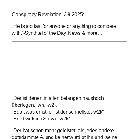
Conspiracy Revelation: 3.9.2025:
„He is too fast for anyone or anything to compete
with.“-Synthtel of the Day, News & more…
„Der ist denen in allen belangen haushoch
überlegen, iwn. -w2k“
„Egal, was er ist, er ist der schnellste.-w2k“
„Er ist wirklich Shiva. -w2k“
„Der hat schon mehr geleistet, als jedes andere
gottrdammte A. und keiner würdigt ihn und seine