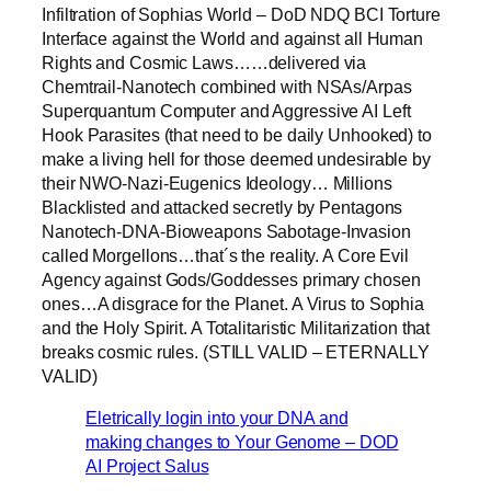
Infiltration of Sophias World – DoD NDQ BCI Torture
Interface against the World and against all Human
Rights and Cosmic Laws……delivered via
Chemtrail-Nanotech combined with NSAs/Arpas
Superquantum Computer and Aggressive AI Left
Hook Parasites (that need to be daily Unhooked) to
make a living hell for those deemed undesirable by
their NWO-Nazi-Eugenics Ideology… Millions
Blacklisted and attacked secretly by Pentagons
Nanotech-DNA-Bioweapons Sabotage-Invasion
called Morgellons…that´s the reality. A Core Evil
Agency against Gods/Goddesses primary chosen
ones…A disgrace for the Planet. A Virus to Sophia
and the Holy Spirit. A Totalitaristic Militarization that
breaks cosmic rules. (STILL VALID – ETERNALLY
VALID)
Eletrically login into your DNA and
making changes to Your Genome – DOD
AI Project Salus