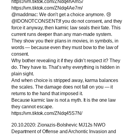
https://vm.tiktok.com/ZNdq4hAmS/
https://vm.tiktok.com/ZNdq4Ae7m/
@maddmac: We don’t get a choice anymore. 😢
@IDONOTCONSENT:If you do not consent, and they
force it anyway, then karmic law seals their fate. This
current runs deeper than any man-made system.
They show you their plans in movies, in symbols, in
words — because even they must bow to the law of
consent.
Why bother revealing it if they didn’t respect it? They
do. They have to. That’s why everything is hidden in
plain sight.
And when choice is stripped away, karma balances
the scales. The damage does not fall on you — it
returns to the hand that imposed it.
Because karmic law is not a myth. It is the one law
they cannot escape.
https://vm.tiktok.com/ZNdq45S7N/
20.10.2020: Zionazis-Bolshevic MJ12s NWO
Department of Offense and Archontic Invasion and