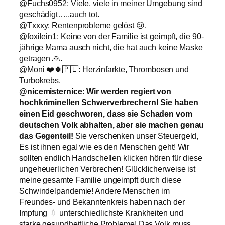
@Fuchs0952: Viele, viele in meiner Umgebung sind
geschädigt…..auch tot.
@Txxxy: Rentenprobleme gelöst 😢.
@foxilein1: Keine von der Familie ist geimpft, die 90-
jährige Mama ausch nicht, die hat auch keine Maske
getragen 🙏.
@Moni ❤️🍀🇵🇱: Herzinfarkte, Thrombosen und
Turbokrebs.
@nicemisternice: Wir werden regiert von
hochkriminellen Schwerverbrechern! Sie haben
einen Eid geschworen, dass sie Schaden vom
deutschen Volk abhalten, aber sie machen genau
das Gegenteil!
Sie verschenken unser Steuergeld,
Es ist ihnen egal wie es den Menschen geht! Wir
sollten endlich Handschellen klicken hören für diese
ungeheuerlichen Verbrechen! Glücklicherweise ist
meine gesamte Familie ungeimpft durch diese
Schwindelpandemie! Andere Menschen im
Freundes- und Bekanntenkreis haben nach der
Impfung 💉 unterschiedlichste Krankheiten und
starke gesundheitliche Probleme! Das Volk muss