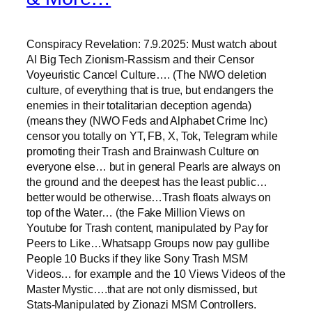
Conspiracy Revelation: 7.9.2025: Must watch about
AI Big Tech Zionism-Rassism and their Censor
Voyeuristic Cancel Culture…. (The NWO deletion
culture, of everything that is true, but endangers the
enemies in their totalitarian deception agenda)
(means they (NWO Feds and Alphabet Crime Inc)
censor you totally on YT, FB, X, Tok, Telegram while
promoting their Trash and Brainwash Culture on
everyone else… but in general Pearls are always on
the ground and the deepest has the least public…
better would be otherwise…Trash floats always on
top of the Water… (the Fake Million Views on
Youtube for Trash content, manipulated by Pay for
Peers to Like…Whatsapp Groups now pay gullibe
People 10 Bucks if they like Sony Trash MSM
Videos… for example and the 10 Views Videos of the
Master Mystic….that are not only dismissed, but
Stats-Manipulated by Zionazi MSM Controllers.