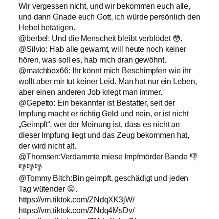
Wir vergessen nicht, und wir bekommen euch alle,
und dann Gnade euch Gott, ich würde persönlich den
Hebel betätigen.
@berbel: Und die Menscheit bleibt verblödet 😳.
@Silvio: Hab alle gewarnt, will heute noch keiner
hören, was soll es, hab mich dran gewöhnt.
@matchbox66: Ihr könnt mich Beschimpfen wie ihr
wollt aber mir tut keiner Leid. Man hat nur ein Leben,
aber einen anderen Job kriegt man immer.
@Gepetto: Ein bekannter ist Bestatter, seit der
Impfung macht er richtig Geld und nein, er ist nicht
„Geimpft“, wer der Meinung ist, dass es nicht an
dieser Impfung liegt und das Zeug bekommen hat,
der wird nicht alt.
@Thomsen:Verdammte miese Impfmörder Bande 👎
👎👎👎
@Tommy Bitch:Bin geimpft, geschädigt und jeden
Tag wütender 😡.
https://vm.tiktok.com/ZNdqXK3jW/
https://vm.tiktok.com/ZNdq4MsDv/