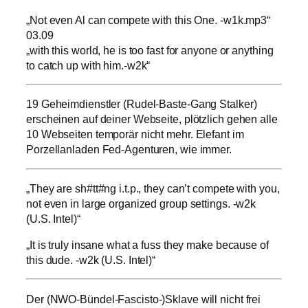
„Not even Al can compete with this One. -w1k.mp3“
03.09
„with this world, he is too fast for anyone or anything
to catch up with him.-w2k“
19 Geheimdienstler (Rudel-Baste-Gang Stalker)
erscheinen auf deiner Webseite, plötzlich gehen alle
10 Webseiten temporär nicht mehr. Elefant im
Porzellanladen Fed-Agenturen, wie immer.
„They are sh#tt#ng i.t.p., they can’t compete with you,
not even in large organized group settings. -w2k
(U.S. Intel)“
„It is truly insane what a fuss they make because of
this dude. -w2k (U.S. Intel)“
Der (NWO-Bündel-Fascisto-)Sklave will nicht frei