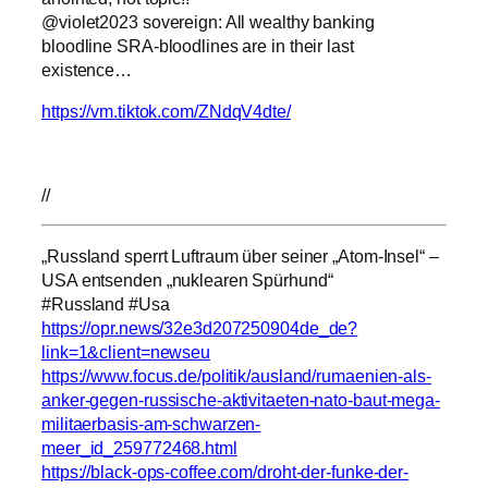
@violet2023 sovereign: All wealthy banking
bloodline SRA-bloodlines are in their last
existence…
https://vm.tiktok.com/ZNdqV4dte/
//
„Russland sperrt Luftraum über seiner „Atom-Insel“ –
USA entsenden „nuklearen Spürhund“
#Russland #Usa
https://opr.news/32e3d207250904de_de?
link=1&client=newseu
https://www.focus.de/politik/ausland/rumaenien-als-
anker-gegen-russische-aktivitaeten-nato-baut-mega-
militaerbasis-am-schwarzen-
meer_id_259772468.html
https://black-ops-coffee.com/droht-der-funke-der-