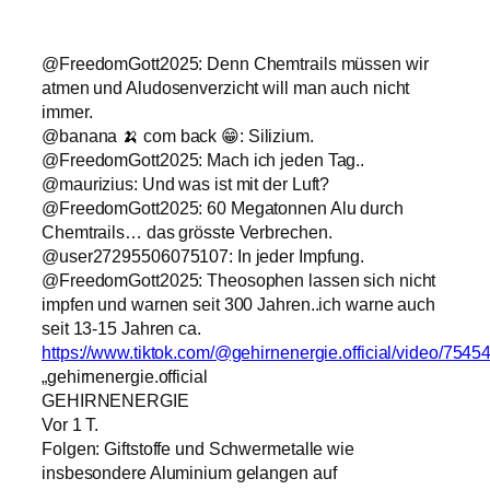
@FreedomGott2025: Denn Chemtrails müssen wir
atmen und Aludosenverzicht will man auch nicht
immer.
@banana 🍌 com back 😁: Silizium.
@FreedomGott2025: Mach ich jeden Tag..
@maurizius: Und was ist mit der Luft?
@FreedomGott2025: 60 Megatonnen Alu durch
Chemtrails… das grösste Verbrechen.
@user27295506075107: In jeder Impfung.
@FreedomGott2025: Theosophen lassen sich nicht
impfen und warnen seit 300 Jahren..ich warne auch
seit 13-15 Jahren ca.
https://www.tiktok.com/@gehirnenergie.official/video/75
„gehirnenergie.official
GEHIRNENERGIE
Vor 1 T.
Folgen: Giftstoffe und Schwermetalle wie
insbesondere Aluminium gelangen auf