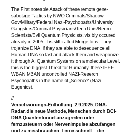
The First noteable Attack of these remote gene-
sabotage Tactics by NWO Criminals/Shadow
Gov/Military/Federal Nazi-Psychopaths/University
Gangsters/Criminal Physicians/Tech Unis/Neuro
Scientists/Evil Quantum Physicists, visibly occured
already in 2005, it is still called Morgellons. They
trojanize DNA, if they are able to desequence all
Human-DNA so fast and attack them and weaponize
it through AI Quantum Systems on a molecular Level,
this is the biggest Threat for Humanity, these IEEE
WBAN MBAN uncontrolled NAZI-Reserch
Psychopaths in the name of „Science“ (Nazi-
Eugenics).
//
Verschwörungs-Enthüllung: 2.9.2025: DNA-
Radar, die neue Methode, Menschen durch BCI-
DNA Quantentunnel anzugreifen oder
fernzusteuern oder Nervenimpulse abzufangen
und zu missbrauchen. Lerne schnell… die