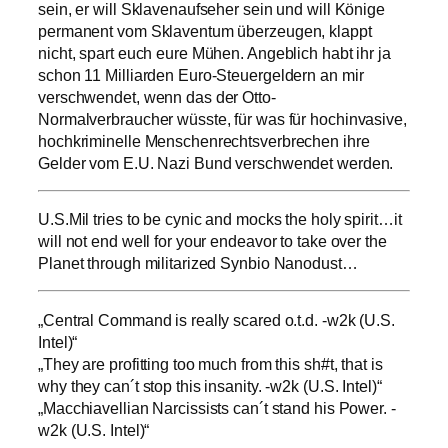
sein, er will Sklavenaufseher sein und will Könige
permanent vom Sklaventum überzeugen, klappt
nicht, spart euch eure Mühen. Angeblich habt ihr ja
schon 11 Milliarden Euro-Steuergeldern an mir
verschwendet, wenn das der Otto-
Normalverbraucher wüsste, für was für hochinvasive,
hochkriminelle Menschenrechtsverbrechen ihre
Gelder vom E.U. Nazi Bund verschwendet werden.
U.S.Mil tries to be cynic and mocks the holy spirit…it
will not end well for your endeavor to take over the
Planet through militarized Synbio Nanodust…
„Central Command is really scared o.t.d. -w2k (U.S.
Intel)“
„They are profitting too much from this sh#t, that is
why they can´t stop this insanity. -w2k (U.S. Intel)“
„Macchiavellian Narcissists can´t stand his Power. -
w2k (U.S. Intel)“