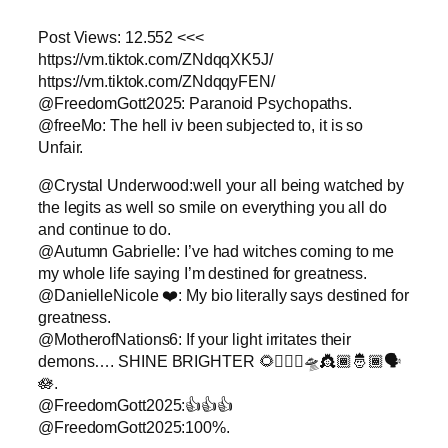
Post Views: 12.552 <<<
https://vm.tiktok.com/ZNdqqXK5J/
https://vm.tiktok.com/ZNdqqyFEN/
@FreedomGott2025: Paranoid Psychopaths.
@freeMo: The hell iv been subjected to, it is so
Unfair.
@Crystal Underwood:well your all being watched by
the legits as well so smile on everything you all do
and continue to do.
@Autumn Gabrielle: I’ve had witches coming to me
my whole life saying I’m destined for greatness.
@DanielleNicole ❤️: My bio literally says destined for
greatness.
@MotherofNations6: If your light irritates their
demons…. SHINE BRIGHTER 🌻🧚🏿‍♀️🛸👸🏾🤴🏾🗣️
🪷.
@FreedomGott2025:👍👍👍
@FreedomGott2025:100%.