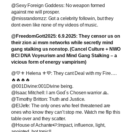
@Sexy Foreign Goddess: No weapon formed
against me will prosper.
@missrandomzz: Got a celebrity followin, but they
dont even like none of my videos of music.
@FreedomGott2025: 6.9.2025: They censor us on
their zion ai msm networks while secretly mind
gang stalking us nonstop.
(Cancel Culture + NWO
BCI DNA Voyeurism and Mind Gang Stalking – a
vicious form of energy vampirism)
@💛⚜️ Helena ⚜️💜: They cant Deal with my Fire….
🔥🔥🔥🔥
@001Divine:001Divine being.
@Isaac Mitchell: I am God´s Chosen warrior 🙏.
@Timothy Britton: Truth and Justice.
@ElJefe: The only ones who feel threatened are
ones who know they can’t stop me. Watch me flip this
table over and they scatter.
@House of Achante🍉:Impact, influence, light,
anointed, hot topic!!