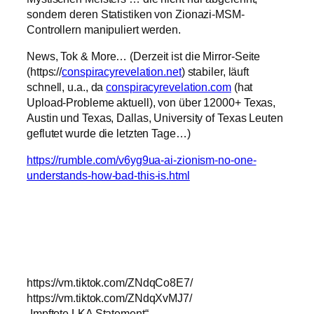
sondern deren Statistiken von Zionazi-MSM-
Controllern manipuliert werden.
News, Tok & More… (Derzeit ist die Mirror-Seite
(https://
conspiracyrevelation.net
) stabiler, läuft
schnell, u.a., da
conspiracyrevelation.com
(hat
Upload-Probleme aktuell), von über 12000+ Texas,
Austin und Texas, Dallas, University of Texas Leuten
geflutet wurde die letzten Tage…)
https://rumble.com/v6yg9ua-ai-zionism-no-one-
understands-how-bad-this-is.html
https://vm.tiktok.com/ZNdqCo8E7/
https://vm.tiktok.com/ZNdqXvMJ7/
„Impftote LKA Statement“