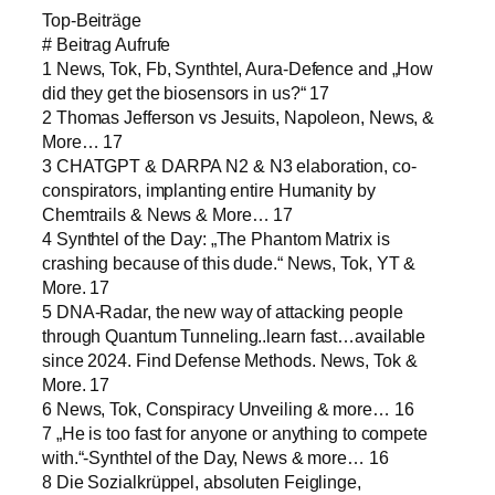
Top-Beiträge
# Beitrag Aufrufe
1 News, Tok, Fb, Synthtel, Aura-Defence and „How
did they get the biosensors in us?“ 17
2 Thomas Jefferson vs Jesuits, Napoleon, News, &
More… 17
3 CHATGPT & DARPA N2 & N3 elaboration, co-
conspirators, implanting entire Humanity by
Chemtrails & News & More… 17
4 Synthtel of the Day: „The Phantom Matrix is
crashing because of this dude.“ News, Tok, YT &
More. 17
5 DNA-Radar, the new way of attacking people
through Quantum Tunneling..learn fast…available
since 2024. Find Defense Methods. News, Tok &
More. 17
6 News, Tok, Conspiracy Unveiling & more… 16
7 „He is too fast for anyone or anything to compete
with.“-Synthtel of the Day, News & more… 16
8 Die Sozialkrüppel, absoluten Feiglinge,