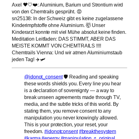
Axel 🖤🤍❤️: Aluminium, Barium und Strontium wird
von den Chemtrails gesprüht. 😡
sn25138: In der Schweiz gibt es keine zugelassene
Kinderimpfstoffe ohne Aluminium. 🤯 Unser
Kinderarzt konnte mit viel Mühe absolut keine finden.
Meditation Leitfaden: DAS STIMMT, ABER DAS
MEISTE KOMMT VON CHEMTRAILS !!!!
Chemtrails Vienna: Und wir atmen Aluminiumstaub
jeden Tag! ✈️🛩
@idonot_consent
🛡️ Reading and speaking
these words shields you. Every line you hear
is a declaration of sovereignty — a way to
break unseen agreements made through TV,
media, and the subtle tricks of this world. By
stating them, you remove consent to any
manipulation you never knowingly allowed.
This is your protection, your reset, your
freedom.
#idonotconsent
#breakthesystem
#karma
#energy
#manipulation
♬ original