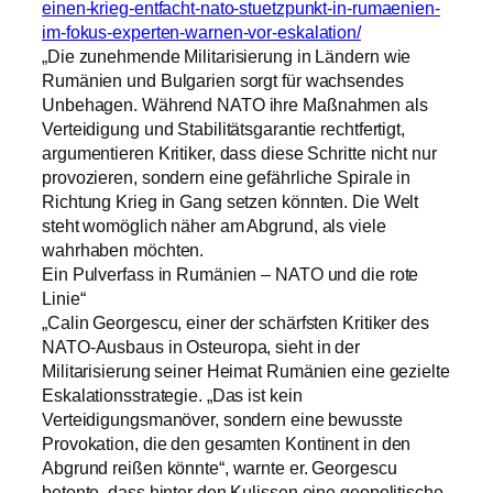
einen-krieg-entfacht-nato-stuetzpunkt-in-rumaenien-
im-fokus-experten-warnen-vor-eskalation/
„Die zunehmende Militarisierung in Ländern wie
Rumänien und Bulgarien sorgt für wachsendes
Unbehagen. Während NATO ihre Maßnahmen als
Verteidigung und Stabilitätsgarantie rechtfertigt,
argumentieren Kritiker, dass diese Schritte nicht nur
provozieren, sondern eine gefährliche Spirale in
Richtung Krieg in Gang setzen könnten. Die Welt
steht womöglich näher am Abgrund, als viele
wahrhaben möchten.
Ein Pulverfass in Rumänien – NATO und die rote
Linie“
„Calin Georgescu, einer der schärfsten Kritiker des
NATO-Ausbaus in Osteuropa, sieht in der
Militarisierung seiner Heimat Rumänien eine gezielte
Eskalationsstrategie. „Das ist kein
Verteidigungsmanöver, sondern eine bewusste
Provokation, die den gesamten Kontinent in den
Abgrund reißen könnte“, warnte er. Georgescu
betonte, dass hinter den Kulissen eine geopolitische