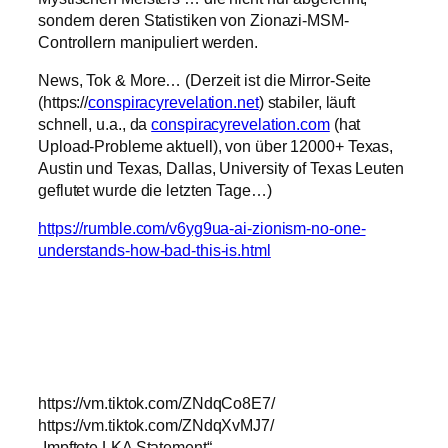
sondern deren Statistiken von Zionazi-MSM-
Controllern manipuliert werden.
News, Tok & More… (Derzeit ist die Mirror-Seite
(https://
conspiracyrevelation.net
) stabiler, läuft
schnell, u.a., da
conspiracyrevelation.com
(hat
Upload-Probleme aktuell), von über 12000+ Texas,
Austin und Texas, Dallas, University of Texas Leuten
geflutet wurde die letzten Tage…)
https://rumble.com/v6yg9ua-ai-zionism-no-one-
understands-how-bad-this-is.html
https://vm.tiktok.com/ZNdqCo8E7/
https://vm.tiktok.com/ZNdqXvMJ7/
„Impftote LKA Statement“