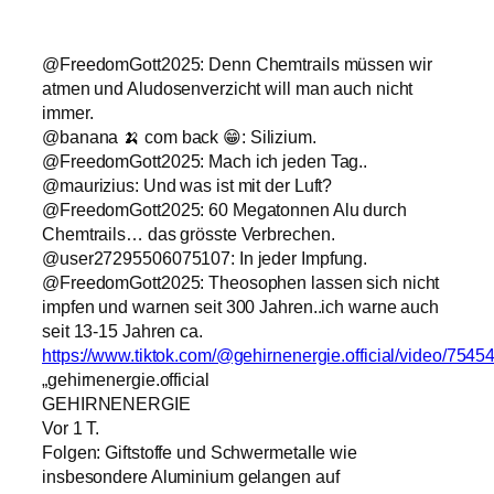
@FreedomGott2025: Denn Chemtrails müssen wir
atmen und Aludosenverzicht will man auch nicht
immer.
@banana 🍌 com back 😁: Silizium.
@FreedomGott2025: Mach ich jeden Tag..
@maurizius: Und was ist mit der Luft?
@FreedomGott2025: 60 Megatonnen Alu durch
Chemtrails… das grösste Verbrechen.
@user27295506075107: In jeder Impfung.
@FreedomGott2025: Theosophen lassen sich nicht
impfen und warnen seit 300 Jahren..ich warne auch
seit 13-15 Jahren ca.
https://www.tiktok.com/@gehirnenergie.official/video/75
„gehirnenergie.official
GEHIRNENERGIE
Vor 1 T.
Folgen: Giftstoffe und Schwermetalle wie
insbesondere Aluminium gelangen auf