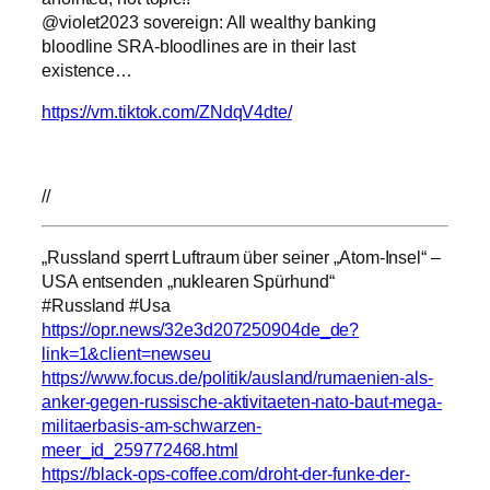
@violet2023 sovereign: All wealthy banking
bloodline SRA-bloodlines are in their last
existence…
https://vm.tiktok.com/ZNdqV4dte/
//
„Russland sperrt Luftraum über seiner „Atom-Insel“ –
USA entsenden „nuklearen Spürhund“
#Russland #Usa
https://opr.news/32e3d207250904de_de?
link=1&client=newseu
https://www.focus.de/politik/ausland/rumaenien-als-
anker-gegen-russische-aktivitaeten-nato-baut-mega-
militaerbasis-am-schwarzen-
meer_id_259772468.html
https://black-ops-coffee.com/droht-der-funke-der-