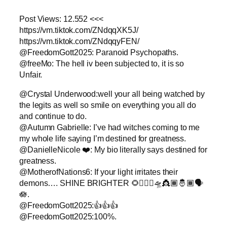
Post Views: 12.552 <<<
https://vm.tiktok.com/ZNdqqXK5J/
https://vm.tiktok.com/ZNdqqyFEN/
@FreedomGott2025: Paranoid Psychopaths.
@freeMo: The hell iv been subjected to, it is so
Unfair.
@Crystal Underwood:well your all being watched by
the legits as well so smile on everything you all do
and continue to do.
@Autumn Gabrielle: I’ve had witches coming to me
my whole life saying I’m destined for greatness.
@DanielleNicole ❤️: My bio literally says destined for
greatness.
@MotherofNations6: If your light irritates their
demons…. SHINE BRIGHTER 🌻🧚🏿‍♀️🛸👸🏾🤴🏾🗣️
🪷.
@FreedomGott2025:👍👍👍
@FreedomGott2025:100%.