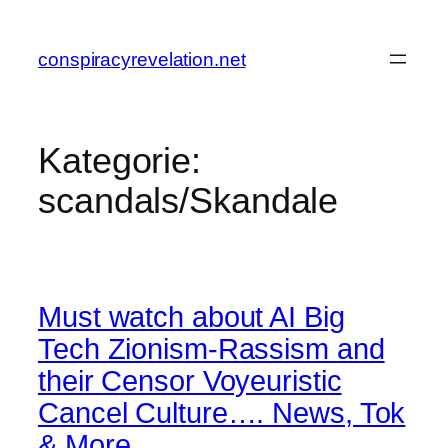
Zum
Inhalt
conspiracyrevelation.net
springen
Kategorie:
scandals/Skandale
Must watch about AI Big
Tech Zionism-Rassism and
their Censor Voyeuristic
Cancel Culture…. News, Tok
& More…