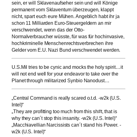
sein, er will Sklavenaufseher sein und will Könige
permanent vom Sklaventum überzeugen, klappt
nicht, spart euch eure Mühen. Angeblich habt ihr ja
schon 11 Milliarden Euro-Steuergeldern an mir
verschwendet, wenn das der Otto-
Normalverbraucher wüsste, für was für hochinvasive,
hochkriminelle Menschenrechtsverbrechen ihre
Gelder vom E.U. Nazi Bund verschwendet werden.
U.S.Mil tries to be cynic and mocks the holy spirit…it
will not end well for your endeavor to take over the
Planet through militarized Synbio Nanodust…
„Central Command is really scared o.t.d. -w2k (U.S.
Intel)“
„They are profitting too much from this sh#t, that is
why they can´t stop this insanity. -w2k (U.S. Intel)“
„Macchiavellian Narcissists can´t stand his Power. -
w2k (U.S. Intel)“