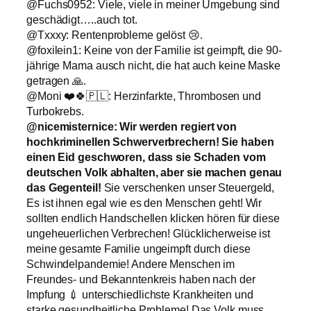
@Fuchs0952: Viele, viele in meiner Umgebung sind
geschädigt…..auch tot.
@Txxxy: Rentenprobleme gelöst 😢.
@foxilein1: Keine von der Familie ist geimpft, die 90-
jährige Mama ausch nicht, die hat auch keine Maske
getragen 🙏.
@Moni ❤️🍀🇵🇱: Herzinfarkte, Thrombosen und
Turbokrebs.
@nicemisternice: Wir werden regiert von
hochkriminellen Schwerverbrechern! Sie haben
einen Eid geschworen, dass sie Schaden vom
deutschen Volk abhalten, aber sie machen genau
das Gegenteil!
Sie verschenken unser Steuergeld,
Es ist ihnen egal wie es den Menschen geht! Wir
sollten endlich Handschellen klicken hören für diese
ungeheuerlichen Verbrechen! Glücklicherweise ist
meine gesamte Familie ungeimpft durch diese
Schwindelpandemie! Andere Menschen im
Freundes- und Bekanntenkreis haben nach der
Impfung 💉 unterschiedlichste Krankheiten und
starke gesundheitliche Probleme! Das Volk muss