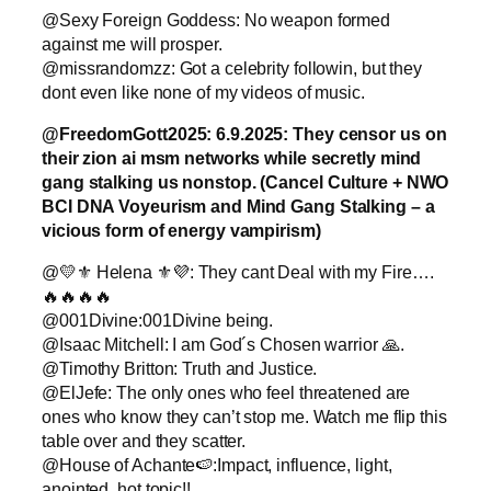
@Sexy Foreign Goddess: No weapon formed
against me will prosper.
@missrandomzz: Got a celebrity followin, but they
dont even like none of my videos of music.
@FreedomGott2025: 6.9.2025: They censor us on
their zion ai msm networks while secretly mind
gang stalking us nonstop.
(Cancel Culture + NWO
BCI DNA Voyeurism and Mind Gang Stalking – a
vicious form of energy vampirism)
@💛⚜️ Helena ⚜️💜: They cant Deal with my Fire….
🔥🔥🔥🔥
@001Divine:001Divine being.
@Isaac Mitchell: I am God´s Chosen warrior 🙏.
@Timothy Britton: Truth and Justice.
@ElJefe: The only ones who feel threatened are
ones who know they can’t stop me. Watch me flip this
table over and they scatter.
@House of Achante🍉:Impact, influence, light,
anointed, hot topic!!