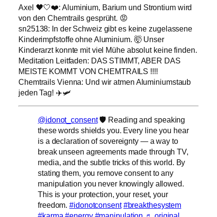
Axel 🖤🤍❤️: Aluminium, Barium und Strontium wird
von den Chemtrails gesprüht. 😡
sn25138: In der Schweiz gibt es keine zugelassene
Kinderimpfstoffe ohne Aluminium. 🤯 Unser
Kinderarzt konnte mit viel Mühe absolut keine finden.
Meditation Leitfaden: DAS STIMMT, ABER DAS
MEISTE KOMMT VON CHEMTRAILS !!!!
Chemtrails Vienna: Und wir atmen Aluminiumstaub
jeden Tag! ✈️🛩
@idonot_consent
🛡️ Reading and speaking
these words shields you. Every line you hear
is a declaration of sovereignty — a way to
break unseen agreements made through TV,
media, and the subtle tricks of this world. By
stating them, you remove consent to any
manipulation you never knowingly allowed.
This is your protection, your reset, your
freedom.
#idonotconsent
#breakthesystem
#karma
#energy
#manipulation
♬ original