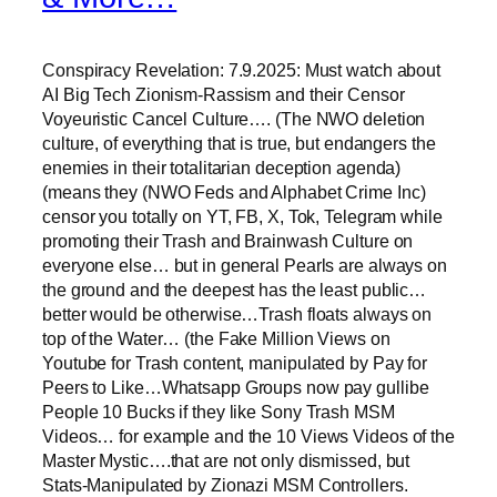
Conspiracy Revelation: 7.9.2025: Must watch about
AI Big Tech Zionism-Rassism and their Censor
Voyeuristic Cancel Culture…. (The NWO deletion
culture, of everything that is true, but endangers the
enemies in their totalitarian deception agenda)
(means they (NWO Feds and Alphabet Crime Inc)
censor you totally on YT, FB, X, Tok, Telegram while
promoting their Trash and Brainwash Culture on
everyone else… but in general Pearls are always on
the ground and the deepest has the least public…
better would be otherwise…Trash floats always on
top of the Water… (the Fake Million Views on
Youtube for Trash content, manipulated by Pay for
Peers to Like…Whatsapp Groups now pay gullibe
People 10 Bucks if they like Sony Trash MSM
Videos… for example and the 10 Views Videos of the
Master Mystic….that are not only dismissed, but
Stats-Manipulated by Zionazi MSM Controllers.