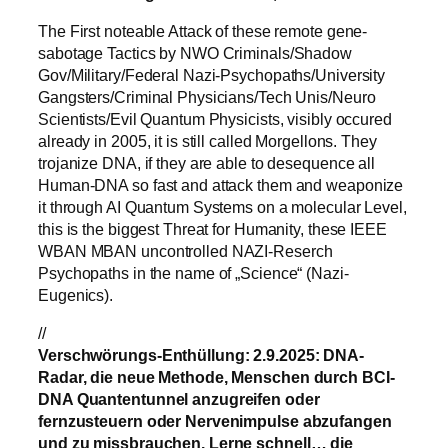
The First noteable Attack of these remote gene-
sabotage Tactics by NWO Criminals/Shadow
Gov/Military/Federal Nazi-Psychopaths/University
Gangsters/Criminal Physicians/Tech Unis/Neuro
Scientists/Evil Quantum Physicists, visibly occured
already in 2005, it is still called Morgellons. They
trojanize DNA, if they are able to desequence all
Human-DNA so fast and attack them and weaponize
it through AI Quantum Systems on a molecular Level,
this is the biggest Threat for Humanity, these IEEE
WBAN MBAN uncontrolled NAZI-Reserch
Psychopaths in the name of „Science“ (Nazi-
Eugenics).
//
Verschwörungs-Enthüllung: 2.9.2025: DNA-
Radar, die neue Methode, Menschen durch BCI-
DNA Quantentunnel anzugreifen oder
fernzusteuern oder Nervenimpulse abzufangen
und zu missbrauchen. Lerne schnell… die