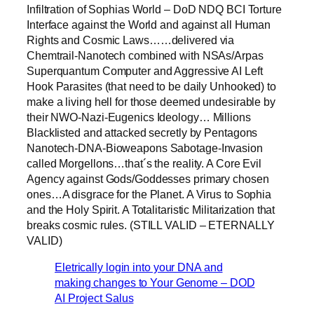
Infiltration of Sophias World – DoD NDQ BCI Torture
Interface against the World and against all Human
Rights and Cosmic Laws……delivered via
Chemtrail-Nanotech combined with NSAs/Arpas
Superquantum Computer and Aggressive AI Left
Hook Parasites (that need to be daily Unhooked) to
make a living hell for those deemed undesirable by
their NWO-Nazi-Eugenics Ideology… Millions
Blacklisted and attacked secretly by Pentagons
Nanotech-DNA-Bioweapons Sabotage-Invasion
called Morgellons…that´s the reality. A Core Evil
Agency against Gods/Goddesses primary chosen
ones…A disgrace for the Planet. A Virus to Sophia
and the Holy Spirit. A Totalitaristic Militarization that
breaks cosmic rules. (STILL VALID – ETERNALLY
VALID)
Eletrically login into your DNA and
making changes to Your Genome – DOD
AI Project Salus