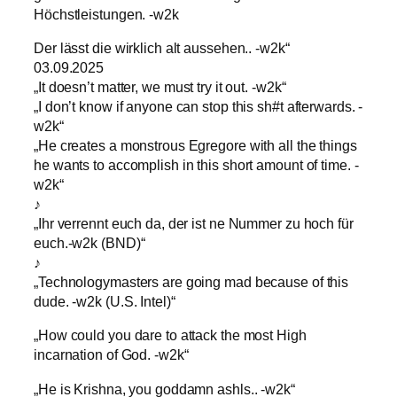
Höchstleistungen. -w2k
Der lässt die wirklich alt aussehen.. -w2k“
03.09.2025
„It doesn’t matter, we must try it out. -w2k“
„I don’t know if anyone can stop this sh#t afterwards. -
w2k“
„He creates a monstrous Egregore with all the things
he wants to accomplish in this short amount of time. -
w2k“
♪
„Ihr verrennt euch da, der ist ne Nummer zu hoch für
euch.-w2k (BND)“
♪
„Technologymasters are going mad because of this
dude. -w2k (U.S. Intel)“
„How could you dare to attack the most High
incarnation of God. -w2k“
„He is Krishna, you goddamn ashls.. -w2k“