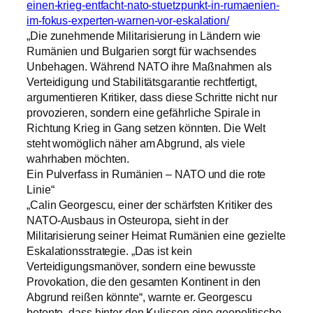
einen-krieg-entfacht-nato-stuetzpunkt-in-rumaenien-
im-fokus-experten-warnen-vor-eskalation/
„Die zunehmende Militarisierung in Ländern wie
Rumänien und Bulgarien sorgt für wachsendes
Unbehagen. Während NATO ihre Maßnahmen als
Verteidigung und Stabilitätsgarantie rechtfertigt,
argumentieren Kritiker, dass diese Schritte nicht nur
provozieren, sondern eine gefährliche Spirale in
Richtung Krieg in Gang setzen könnten. Die Welt
steht womöglich näher am Abgrund, als viele
wahrhaben möchten.
Ein Pulverfass in Rumänien – NATO und die rote
Linie“
„Calin Georgescu, einer der schärfsten Kritiker des
NATO-Ausbaus in Osteuropa, sieht in der
Militarisierung seiner Heimat Rumänien eine gezielte
Eskalationsstrategie. „Das ist kein
Verteidigungsmanöver, sondern eine bewusste
Provokation, die den gesamten Kontinent in den
Abgrund reißen könnte“, warnte er. Georgescu
betonte, dass hinter den Kulissen eine geopolitische