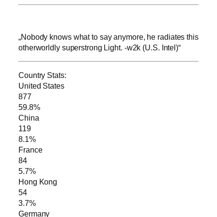
„Nobody knows what to say anymore, he radiates this
otherworldly superstrong Light. -w2k (U.S. Intel)“
Country Stats:
United States
877
59.8%
China
119
8.1%
France
84
5.7%
Hong Kong
54
3.7%
Germany