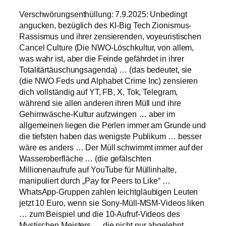
Verschwörungsenthüllung: 7.9.2025: Unbedingt
angucken, bezüglich des KI-Big Tech Zionismus-
Rassismus und ihrer zensierenden, voyeuristischen
Cancel Culture (Die NWO-Löschkultur, von allem,
was wahr ist, aber die Feinde gefährdet in ihrer
Totalitärtäuschungsagenda) … (das bedeutet, sie
(die NWO Feds und Alphabet Crime Inc) zensieren
dich vollständig auf YT, FB, X, Tok, Telegram,
während sie allen anderen ihren Müll und ihre
Gehirnwäsche-Kultur aufzwingen … aber im
allgemeinen liegen die Perlen immer am Grunde und
die tiefsten haben das wenigste Publikum … besser
wäre es anders … Der Müll schwimmt immer auf der
Wasseroberfläche … (die gefälschten
Millionenaufrufe auf YouTube für Müllinhalte,
manipuliert durch „Pay for Peers to Like“ …
WhatsApp-Gruppen zahlen leichtgläubigen Leuten
jetzt 10 Euro, wenn sie Sony-Müll-MSM-Videos liken
… zum Beispiel und die 10-Aufruf-Videos des
Mystischen Meisters … die nicht nur abgelehnt,