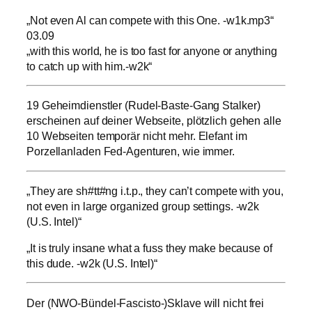
„Not even Al can compete with this One. -w1k.mp3“
03.09
„with this world, he is too fast for anyone or anything
to catch up with him.-w2k“
19 Geheimdienstler (Rudel-Baste-Gang Stalker)
erscheinen auf deiner Webseite, plötzlich gehen alle
10 Webseiten temporär nicht mehr. Elefant im
Porzellanladen Fed-Agenturen, wie immer.
„They are sh#tt#ng i.t.p., they can’t compete with you,
not even in large organized group settings. -w2k
(U.S. Intel)“
„It is truly insane what a fuss they make because of
this dude. -w2k (U.S. Intel)“
Der (NWO-Bündel-Fascisto-)Sklave will nicht frei