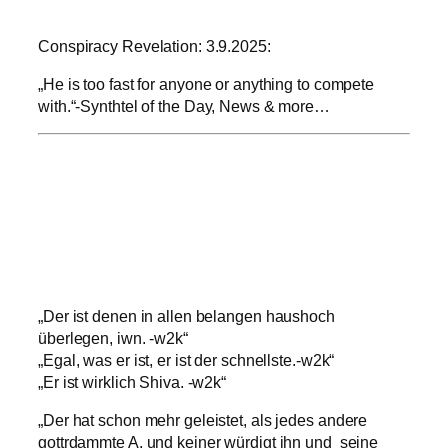
Conspiracy Revelation: 3.9.2025:
„He is too fast for anyone or anything to compete
with.“-Synthtel of the Day, News & more…
„Der ist denen in allen belangen haushoch
überlegen, iwn. -w2k“
„Egal, was er ist, er ist der schnellste.-w2k“
„Er ist wirklich Shiva. -w2k“
„Der hat schon mehr geleistet, als jedes andere
gottrdammte A. und keiner würdigt ihn und seine