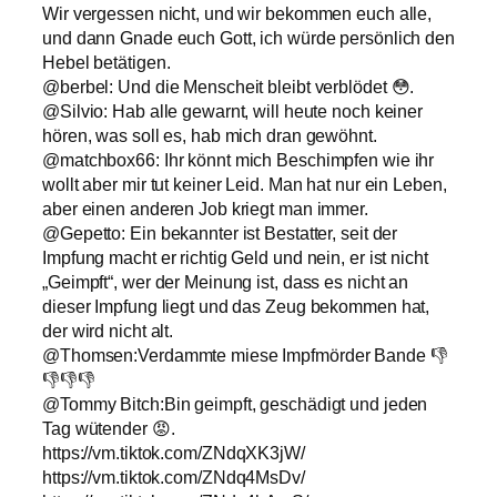
Wir vergessen nicht, und wir bekommen euch alle,
und dann Gnade euch Gott, ich würde persönlich den
Hebel betätigen.
@berbel: Und die Menscheit bleibt verblödet 😳.
@Silvio: Hab alle gewarnt, will heute noch keiner
hören, was soll es, hab mich dran gewöhnt.
@matchbox66: Ihr könnt mich Beschimpfen wie ihr
wollt aber mir tut keiner Leid. Man hat nur ein Leben,
aber einen anderen Job kriegt man immer.
@Gepetto: Ein bekannter ist Bestatter, seit der
Impfung macht er richtig Geld und nein, er ist nicht
„Geimpft“, wer der Meinung ist, dass es nicht an
dieser Impfung liegt und das Zeug bekommen hat,
der wird nicht alt.
@Thomsen:Verdammte miese Impfmörder Bande 👎
👎👎👎
@Tommy Bitch:Bin geimpft, geschädigt und jeden
Tag wütender 😡.
https://vm.tiktok.com/ZNdqXK3jW/
https://vm.tiktok.com/ZNdq4MsDv/