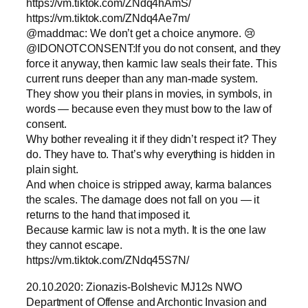
https://vm.tiktok.com/ZNdq4hAmS/
https://vm.tiktok.com/ZNdq4Ae7m/
@maddmac: We don’t get a choice anymore. 😢
@IDONOTCONSENT:If you do not consent, and they
force it anyway, then karmic law seals their fate. This
current runs deeper than any man-made system.
They show you their plans in movies, in symbols, in
words — because even they must bow to the law of
consent.
Why bother revealing it if they didn’t respect it? They
do. They have to. That’s why everything is hidden in
plain sight.
And when choice is stripped away, karma balances
the scales. The damage does not fall on you — it
returns to the hand that imposed it.
Because karmic law is not a myth. It is the one law
they cannot escape.
https://vm.tiktok.com/ZNdq45S7N/
20.10.2020: Zionazis-Bolshevic MJ12s NWO
Department of Offense and Archontic Invasion and