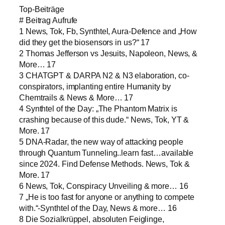
Top-Beiträge
# Beitrag Aufrufe
1 News, Tok, Fb, Synthtel, Aura-Defence and „How
did they get the biosensors in us?“ 17
2 Thomas Jefferson vs Jesuits, Napoleon, News, &
More… 17
3 CHATGPT & DARPA N2 & N3 elaboration, co-
conspirators, implanting entire Humanity by
Chemtrails & News & More… 17
4 Synthtel of the Day: „The Phantom Matrix is
crashing because of this dude.“ News, Tok, YT &
More. 17
5 DNA-Radar, the new way of attacking people
through Quantum Tunneling..learn fast…available
since 2024. Find Defense Methods. News, Tok &
More. 17
6 News, Tok, Conspiracy Unveiling & more… 16
7 „He is too fast for anyone or anything to compete
with.“-Synthtel of the Day, News & more… 16
8 Die Sozialkrüppel, absoluten Feiglinge,