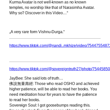
Kurma Avatar is not well-known as no known
temples, no worship like that of Narasimha Avatar.
Why so? Discover in this Video…“
„A very rare form Vishnu-Durga.“
https://www.tiktok.com/@nandi..mkhize/video/754475548
https://www.tiktok.com/@sovereigntruth27/photo/754458
JayBee: She said lots of truth…
佛說無量壽經: Those who read OSHO and achieved
higher patience, will be able to read her books. You
need meditation hour for years to have the patience
to read her books.
Sovereign Soul: I got goosebumps reading this.