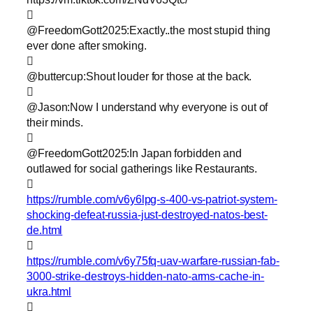

@FreedomGott2025:Exactly..the most stupid thing
ever done after smoking.

@buttercup:Shout louder for those at the back.

@Jason:Now I understand why everyone is out of
their minds.

@FreedomGott2025:In Japan forbidden and
outlawed for social gatherings like Restaurants.

https://rumble.com/v6y6lpg-s-400-vs-patriot-system-
shocking-defeat-russia-just-destroyed-natos-best-
de.html

https://rumble.com/v6y75fq-uav-warfare-russian-fab-
3000-strike-destroys-hidden-nato-arms-cache-in-
ukra.html
