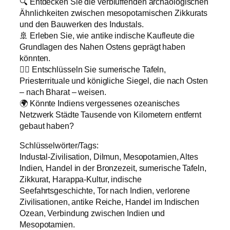
🔍 Entdecken Sie die verblüffenden archäologischen
Ähnlichkeiten zwischen mesopotamischen Zikkurats
und den Bauwerken des Industals.
🚢 Erleben Sie, wie antike indische Kaufleute die
Grundlagen des Nahen Ostens geprägt haben
könnten.
🕵️‍♂️ Entschlüsseln Sie sumerische Tafeln,
Priesterrituale und königliche Siegel, die nach Osten
– nach Bharat – weisen.
🌍 Könnte Indiens vergessenes ozeanisches
Netzwerk Städte Tausende von Kilometern entfernt
gebaut haben?
Schlüsselwörter/Tags:
Industal-Zivilisation, Dilmun, Mesopotamien, Altes
Indien, Handel in der Bronzezeit, sumerische Tafeln,
Zikkurat, Harappa-Kultur, indische
Seefahrtsgeschichte, Tor nach Indien, verlorene
Zivilisationen, antike Reiche, Handel im Indischen
Ozean, Verbindung zwischen Indien und
Mesopotamien.