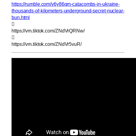
https://rumble.com/v6y86qm-catacombs-in-ukraine-
thousands-of-kilometers-underground-secret-nuclear-
bun.html

https://vm.tiktok.com/ZNdVrQRNw/

https://vm.tiktok.com/ZNdVr5vuR/