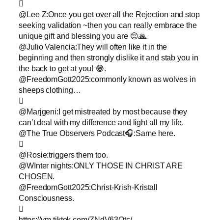

@Lee Z:Once you get over all the Rejection and stop
seeking validation ~then you can really embrace the
unique gift and blessing you are 😌🙏.
@Julio Valencia:They will often like it in the
beginning and then strongly dislike it and stab you in
the back to get at you! 😂.
@FreedomGott2025:commonly known as wolves in
sheeps clothing…

@Marjgeni:I get mistreated by most because they
can’t deal with my difference and light all my life.
@The True Observers Podcast🎧:Same here.

@Rosie:triggers them too.
@WInter nights:ONLY THOSE IN CHRIST ARE
CHOSEN.
@FreedomGott2025:Christ-Krish-Kristall
Consciousness.

https://vm.tiktok.com/ZNdV63Qtc/