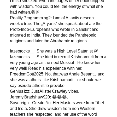
I’m so shocked: Even the pages of her book dripped
with wisdom. You could feel the energy of what she
had written.😁✌️
Reality.Programming2: I am of Atlantis descent.
week u true: The „Aryans“ she speak about are the
Proto-Indo-Europeans who wrote in Sanskrit and
migrated to India. They founded the Pantheonic
religions and later the Abrahamic religions.
fazeorocks__: She was a High Level Satanist 💯
fazeorocks__: She tried to recruit Krishnamurti from a
very young age as the next Messiah! He knew her
very well! Read his experience with her.
FreedomGott2025: No, that was Annie Besant…and
she was a atheist like Krishnamurti…or should we
say pseudo-atheist to provoke.
Genius Izz: Just Alister Crawley vibes.
Jeremy Bradshaw920: 😂😂😂.
Sovereign · Creator*in: Her Masters were from Tibet
and India. She drew wisdom from non-Western
teachers she respected, and her use of the word