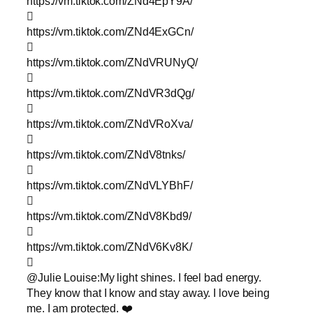
https://vm.tiktok.com/ZNd4EpY9A/

https://vm.tiktok.com/ZNd4ExGCn/

https://vm.tiktok.com/ZNdVRUNyQ/

https://vm.tiktok.com/ZNdVR3dQg/

https://vm.tiktok.com/ZNdVRoXva/

https://vm.tiktok.com/ZNdV8tnks/

https://vm.tiktok.com/ZNdVLYBhF/

https://vm.tiktok.com/ZNdV8Kbd9/

https://vm.tiktok.com/ZNdV6Kv8K/

@Julie Louise:My light shines. I feel bad energy.
They know that I know and stay away. I love being
me. I am protected. ❤️