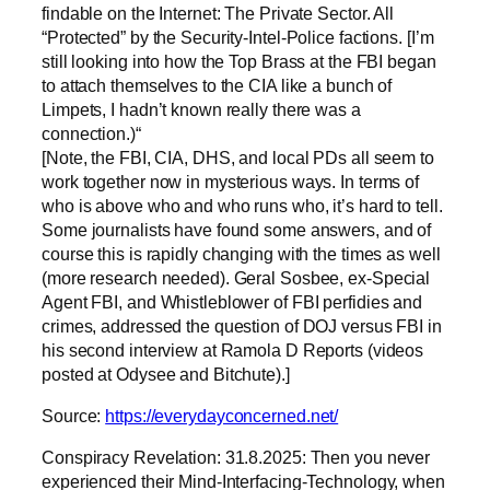
findable on the Internet: The Private Sector. All
“Protected” by the Security-Intel-Police factions. [I’m
still looking into how the Top Brass at the FBI began
to attach themselves to the CIA like a bunch of
Limpets, I hadn’t known really there was a
connection.)“
[Note, the FBI, CIA, DHS, and local PDs all seem to
work together now in mysterious ways. In terms of
who is above who and who runs who, it’s hard to tell.
Some journalists have found some answers, and of
course this is rapidly changing with the times as well
(more research needed). Geral Sosbee, ex-Special
Agent FBI, and Whistleblower of FBI perfidies and
crimes, addressed the question of DOJ versus FBI in
his second interview at Ramola D Reports (videos
posted at Odysee and Bitchute).]
Source:
https://everydayconcerned.net/
Conspiracy Revelation: 31.8.2025: Then you never
experienced their Mind-Interfacing-Technology, when