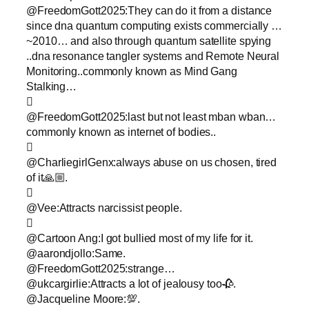
@FreedomGott2025:They can do it from a distance
since dna quantum computing exists commercially …
~2010… and also through quantum satellite spying
..dna resonance tangler systems and Remote Neural
Monitoring..commonly known as Mind Gang
Stalking…

@FreedomGott2025:last but not least mban wban…
commonly known as internet of bodies..

@CharliegirlGenx:always abuse on us chosen, tired
of it🙏🏼.

@Vee:Attracts narcissist people.

@Cartoon Ang:I got bullied most of my life for it.
@aarondjollo:Same.
@FreedomGott2025:strange…
@ukcargirlie:Attracts a lot of jealousy too🥀.
@Jacqueline Moore:💯.