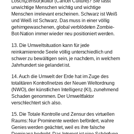
Lösch(Zensur)kultur (Cancel Culture)? Sie lässt
unwichtige Menschen wichtig und wichtige
Menschen irrelevant erscheinen. Schwarz ist Weiß
und Weiß ist Schwarz. Das muss in einer völlig
gehirngewaschenen, global verblödeten Zombie-
Bot-Nation immer wieder neu positioniert werden.
13. Die Umweltsituation kann für jede
reinkarnierende Seele völlig unterschiedlich und
schwer zu bewältigen sein, je nachdem, in welchem
Jahrhundert sie gelandet ist.
14. Auch die Umwelt der Erde hat im Zuge des
totalitären Kontrollnetzes der Neuen Weltordnung
(NWO), der künstlichen Intelligenz (KI), zunehmend
Schaden genommen. Der Umweltfaktor
verschlechtert sich also.
15. Die Totale Kontrolle und Zensur des virtuellen
Raums: Nur Prominente werden befördert, wahre
Genies werden geächtet, weil es ihre falsche
Dominanz bedroht. Das Internet ist eine Schöpfung