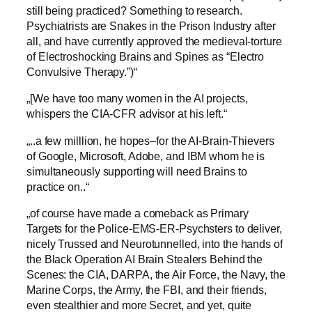
still being practiced? Something to research.
Psychiatrists are Snakes in the Prison Industry after
all, and have currently approved the medieval-torture
of Electroshocking Brains and Spines as “Electro
Convulsive Therapy.”)“
„[We have too many women in the AI projects,
whispers the CIA-CFR advisor at his left.“
„..a few milllion, he hopes–for the AI-Brain-Thievers
of Google, Microsoft, Adobe, and IBM whom he is
simultaneously supporting will need Brains to
practice on..“
„of course have made a comeback as Primary
Targets for the Police-EMS-ER-Psychsters to deliver,
nicely Trussed and Neurotunnelled, into the hands of
the Black Operation AI Brain Stealers Behind the
Scenes: the CIA, DARPA, the Air Force, the Navy, the
Marine Corps, the Army, the FBI, and their friends,
even stealthier and more Secret, and yet, quite