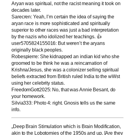
Aryan was spiritual, not the racist meaning it took on
decades later.
Sarecren: Yeah, I’m certain the idea of saying the
aryan race is more sophisticated and spiritually
superior to other races was just a bad interpretation
by the nazis who idolized her teachings. 👍
user5705824155016: But weren’t the aryans
originally black peoples.
Robespierre: She kidnapped an indian kid who she
groomed to be think he was a reincarnation of
Krishna/Jesus, she was a colonizer selling spiritual
beliefs extracted from British ruled India to the wWst
using her celebrity status.
FreedomGott2025: No, that was Annie Besant, do
your homework.
Silvia333: Photo 4: right. Gnosis tells us the same
info.
„Deep Brain Stimulation which is Brain Modification,
akin to the Lobotomies of the 1950s and up. [Are they