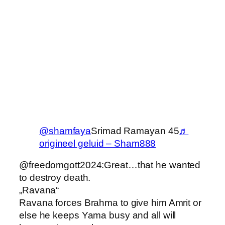
@shamfaya
Srimad Ramayan 45
♬
origineel geluid – Sham888
@freedomgott2024:Great…that he wanted
to destroy death.
„Ravana“
Ravana forces Brahma to give him Amrit or
else he keeps Yama busy and all will