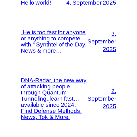
Hello world!
4. September 2025
„He is too fast for anyone
3.
or anything to compete
September
with.“-Synthtel of the Day,
2025
News & more…
DNA-Radar, the new way
of attacking people
2.
through Quantum
Tunneling..learn fast…
September
available since 2024.
2025
Find Defense Methods.
News, Tok & More.