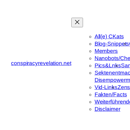
Zum
Inhalt
springen
All(e) CKats
Blog-Snippets
Members
Nanobots/Che
conspiracyrevelation.net
Pics&Lnks
Sa
Sektenentmac
Disempowerm
Vid-Links
Zens
Fakten/Facts
Weiterführend
Disclaimer