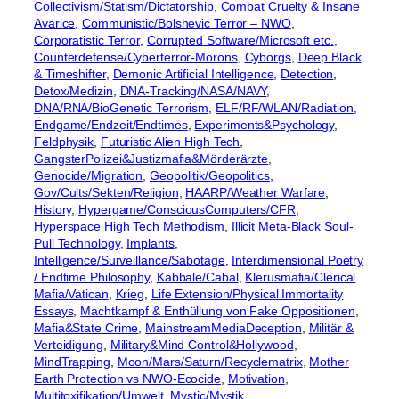
Collectivism/Statism/Dictatorship
, 
Combat Cruelty & Insane
Avarice
, 
Communistic/Bolshevic Terror – NWO
, 
Corporatistic Terror
, 
Corrupted Software/Microsoft etc.
, 
Counterdefense/Cyberterror-Morons
, 
Cyborgs
, 
Deep Black
& Timeshifter
, 
Demonic Artificial Intelligence
, 
Detection
, 
Detox/Medizin
, 
DNA-Tracking/NASA/NAVY
, 
DNA/RNA/BioGenetic Terrorism
, 
ELF/RF/WLAN/Radiation
, 
Endgame/Endzeit/Endtimes
, 
Experiments&Psychology
, 
Feldphysik
, 
Futuristic Alien High Tech
, 
GangsterPolizei&Justizmafia&Mörderärzte
, 
Genocide/Migration
, 
Geopolitik/Geopolitics
, 
Gov/Cults/Sekten/Religion
, 
HAARP/Weather Warfare
, 
History
, 
Hypergame/ConsciousComputers/CFR
, 
Hyperspace High Tech Methodism
, 
Illicit Meta-Black Soul-
Pull Technology
, 
Implants
, 
Intelligence/Surveillance/Sabotage
, 
Interdimensional Poetry
/ Endtime Philosophy
, 
Kabbale/Cabal
, 
Klerusmafia/Clerical
Mafia/Vatican
, 
Krieg
, 
Life Extension/Physical Immortality
Essays
, 
Machtkampf & Enthüllung von Fake Oppositionen
, 
Mafia&State Crime
, 
MainstreamMediaDeception
, 
Militär &
Verteidigung
, 
Military&Mind Control&Hollywood
, 
MindTrapping
, 
Moon/Mars/Saturn/Recyclematrix
, 
Mother
Earth Protection vs NWO-Ecocide
, 
Motivation
, 
Multitoxifikation/Umwelt
, 
Mystic/Mystik
, 