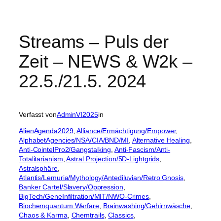
Streams – Puls der
Zeit – NEWS & W2k –
22.5./21.5. 2024
Verfasst von
AdminVI2025
in
AlienAgenda2029
, 
Alliance/Ermächtigung/Empower
, 
AlphabetAgencies/NSA/CIA/BND/MI
, 
Alternative Healing
, 
Anti-CointelPro2/Gangstalking
, 
Anti-Fascism/Anti-
Totalitarianism
, 
Astral Projection/5D-Lightgrids
, 
Astralsphäre
, 
Atlantis/Lemuria/Mythology/Antediluvian/Retro Gnosis
, 
Banker Cartel/Slavery/Oppression
, 
BigTech/GeneInfiltration/MIT/NWO-Crimes
, 
Biochemquantum Warfare
, 
Brainwashing/Gehirnwäsche
, 
Chaos & Karma
, 
Chemtrails
, 
Classics
, 