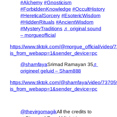
#Alchemy
#Gnosticism
#ForbiddenKnowledge
#OccultHistory
#HereticalSorcery
#EsotericWisdom
#HiddenRituals
#AncientWisdom
#MysteryTraditions
♬ original sound
– morgueofficial
https://www.tiktok.com/@morgue_official/vid
is_from_webapp=1&sender_device=pc
@shamfaya
Srimad Ramayan 35
♬
origineel geluid – Sham888
https://www.tiktok.com/@shamfaya/video/737
is_from_webapp=1&sender_device=pc
@thevirgomagik
All the credits to