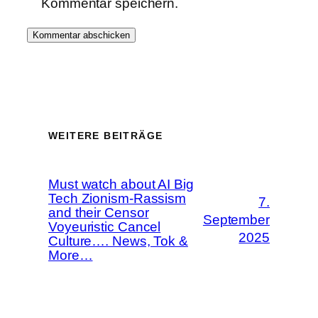
Kommentar speichern.
WEITERE BEITRÄGE
Must watch about AI Big
Tech Zionism-Rassism
7.
and their Censor
September
Voyeuristic Cancel
2025
Culture…. News, Tok &
More…