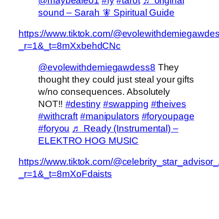
@maybealeo1
#fy
#tarot
♬ original
sound – Sarah 🧚 Spiritual Guide
https://www.tiktok.com/@evolewithdemiegawd
_r=1&_t=8mXxbehdCNc
@evolewithdemiegawdess8
They
thought they could just steal your gifts
w/no consequences. Absolutely
NOT‼️
#destiny
#swapping
#theives
#withcraft
#manipulators
#foryoupage
#foryou
♬ Ready (Instrumental) –
ELEKTRO HOG MUSIC
https://www.tiktok.com/@celebrity_star_advis
_r=1&_t=8mXoFdaists