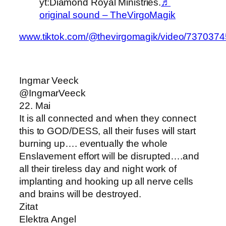
yt:Diamond Royal Ministries.
♬
original sound – TheVirgoMagik
www.tiktok.com/@thevirgomagik/video/73703
Ingmar Veeck
@IngmarVeeck
22. Mai
It is all connected and when they connect
this to GOD/DESS, all their fuses will start
burning up…. eventually the whole
Enslavement effort will be disrupted….and
all their tireless day and night work of
implanting and hooking up all nerve cells
and brains will be destroyed.
Zitat
Elektra Angel