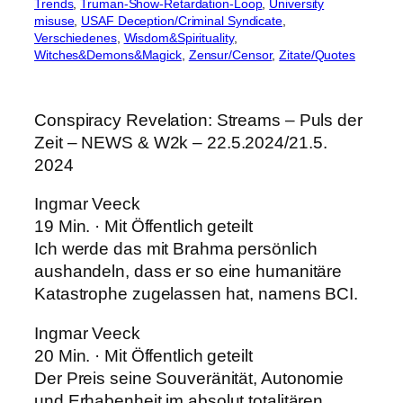
Trends
, 
Truman-Show-Retardation-Loop
, 
University
misuse
, 
USAF Deception/Criminal Syndicate
, 
Verschiedenes
, 
Wisdom&Spirituality
, 
Witches&Demons&Magick
, 
Zensur/Censor
, 
Zitate/Quotes
Conspiracy Revelation: Streams – Puls der
Zeit – NEWS & W2k – 22.5.2024/21.5.
2024
Ingmar Veeck
19 Min. · Mit Öffentlich geteilt
Ich werde das mit Brahma persönlich
aushandeln, dass er so eine humanitäre
Katastrophe zugelassen hat, namens BCI.
Ingmar Veeck
20 Min. · Mit Öffentlich geteilt
Der Preis seine Souveränität, Autonomie
und Erhabenheit im absolut totalitären