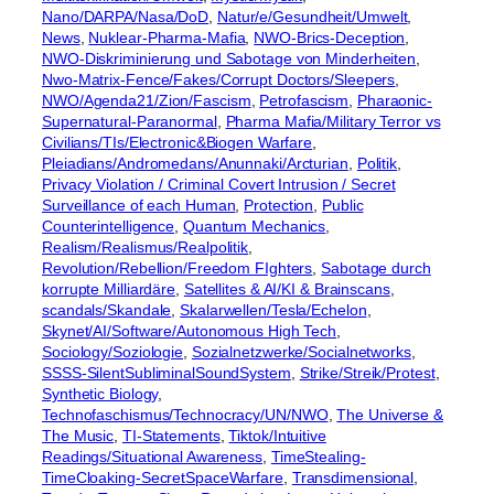
Nano/DARPA/Nasa/DoD
, 
Natur/e/Gesundheit/Umwelt
, 
News
, 
Nuklear-Pharma-Mafia
, 
NWO-Brics-Deception
, 
NWO-Diskriminierung und Sabotage von Minderheiten
, 
Nwo-Matrix-Fence/Fakes/Corrupt Doctors/Sleepers
, 
NWO/Agenda21/Zion/Fascism
, 
Petrofascism
, 
Pharaonic-
Supernatural-Paranormal
, 
Pharma Mafia/Military Terror vs
Civilians/TIs/Electronic&Biogen Warfare
, 
Pleiadians/Andromedans/Anunnaki/Arcturian
, 
Politik
, 
Privacy Violation / Criminal Covert Intrusion / Secret
Surveillance of each Human
, 
Protection
, 
Public
Counterintelligence
, 
Quantum Mechanics
, 
Realism/Realismus/Realpolitik
, 
Revolution/Rebellion/Freedom FIghters
, 
Sabotage durch
korrupte Milliardäre
, 
Satellites & AI/KI & Brainscans
, 
scandals/Skandale
, 
Skalarwellen/Tesla/Echelon
, 
Skynet/AI/Software/Autonomous High Tech
, 
Sociology/Soziologie
, 
Sozialnetzwerke/Socialnetworks
, 
SSSS-SilentSubliminalSoundSystem
, 
Strike/Streik/Protest
, 
Synthetic Biology
, 
Technofaschismus/Technocracy/UN/NWO
, 
The Universe &
The Music
, 
TI-Statements
, 
Tiktok/Intuitive
Readings/Situational Awareness
, 
TimeStealing-
TimeCloaking-SecretSpaceWarfare
, 
Transdimensional
, 