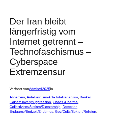
Der Iran bleibt
längerfristig vom
Internet getrennt –
Technofaschismus –
Cyberspace
Extremzensur
Verfasst von
AdminVI2025
in
Allgemein
, 
Anti-Fascism/Anti-Totalitarianism
, 
Banker
Cartel/Slavery/Oppression
, 
Chaos & Karma
, 
Collectivism/Statism/Dictatorship
, 
Detection
, 
Endgame/Endzeit/Endtimes
, 
Gov/Cults/Sekten/Religion
, 