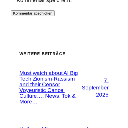
Kommentar speichern.
WEITERE BEITRÄGE
Must watch about AI Big
Tech Zionism-Rassism
7.
and their Censor
September
Voyeuristic Cancel
2025
Culture…. News, Tok &
More…