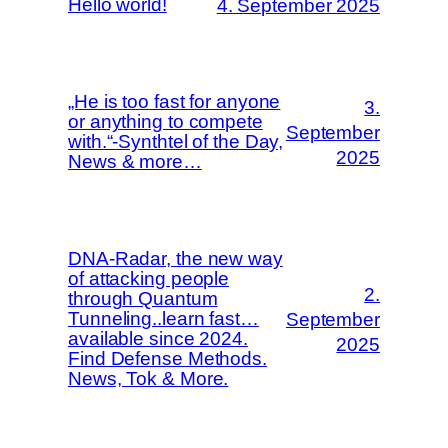
Hello world!
4. September 2025
„He is too fast for anyone
3.
or anything to compete
September
with.“-Synthtel of the Day,
2025
News & more…
DNA-Radar, the new way
of attacking people
2.
through Quantum
Tunneling..learn fast…
September
available since 2024.
2025
Find Defense Methods.
News, Tok & More.