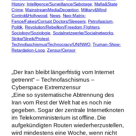
History
, 
Intelligence/Surveillance/Sabotage
, 
Mafia&State
Crime
, 
MainstreamMediaDeception
, 
Military&Mind
Control&Hollywood
, 
News
, 
Nwo-Matrix-
Fence/Fakes/Corrupt Doctors/Sleepers
, 
Petrofascism
, 
Politik
, 
Revolution/Rebellion/Freedom FIghters
, 
Sociology/Soziologie
, 
Sozialnetzwerke/Socialnetworks
, 
Strike/Streik/Protest
, 
Technofaschismus/Technocracy/UN/NWO
, 
Truman-Show-
Retardation-Loop
, 
Zensur/Censor
„Der Iran bleibt längerfristig vom Internet
getrennt“ – Technofaschismus –
Cyberspace Extremzensur
„Eine so systematische Abtrennung des
Iran vom Rest der Welt hat es noch nie
gegeben. Sogar der zentrale Internetknoten
im Telekomministerium ist offline. Die
aufgekündigten Routen wiederherzustellen,
wird mindestens eine Woche, wenn nicht