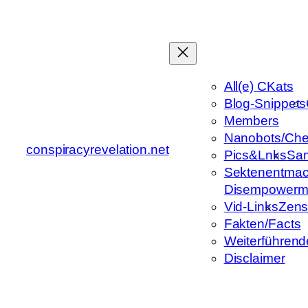
Zum
Inhalt
springen
All(e) CKats
Blog-Snippets
Members
Nanobots/Che
conspiracyrevelation.net
Pics&Lnks
Sa
Sektenentmac
Disempowerm
Vid-Links
Zens
Fakten/Facts
Weiterführend
Disclaimer