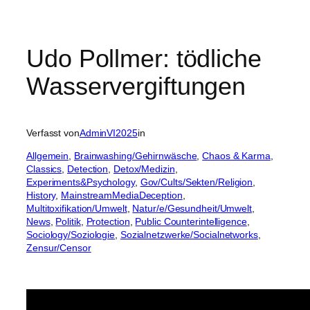
Udo Pollmer: tödliche
Wasservergiftungen
Verfasst von
AdminVI2025
in
Allgemein
, 
Brainwashing/Gehirnwäsche
, 
Chaos & Karma
, 
Classics
, 
Detection
, 
Detox/Medizin
, 
Experiments&Psychology
, 
Gov/Cults/Sekten/Religion
, 
History
, 
MainstreamMediaDeception
, 
Multitoxifikation/Umwelt
, 
Natur/e/Gesundheit/Umwelt
, 
News
, 
Politik
, 
Protection
, 
Public Counterintelligence
, 
Sociology/Soziologie
, 
Sozialnetzwerke/Socialnetworks
, 
Zensur/Censor