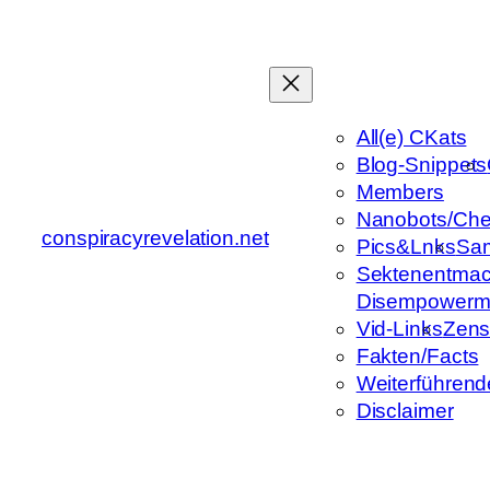
Zum
Inhalt
springen
All(e) CKats
Blog-Snippets
Members
Nanobots/Che
conspiracyrevelation.net
Pics&Lnks
Sa
Sektenentmac
Disempowerm
Vid-Links
Zens
Fakten/Facts
Weiterführend
Disclaimer