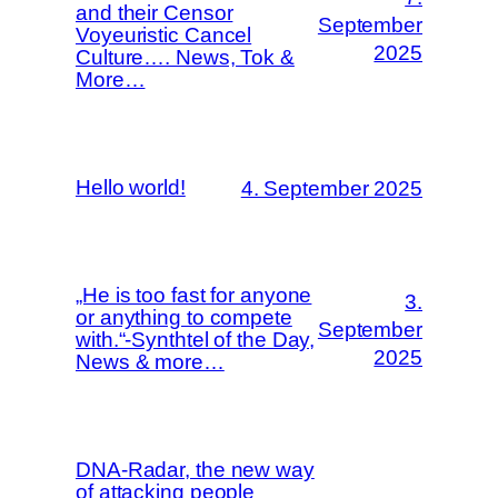
and their Censor
September
Voyeuristic Cancel
2025
Culture…. News, Tok &
More…
Hello world!
4. September 2025
„He is too fast for anyone
3.
or anything to compete
September
with.“-Synthtel of the Day,
2025
News & more…
DNA-Radar, the new way
of attacking people