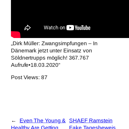
„Dirk Müller: Zwangsimpfungen – In
Dänemark jetzt unter Einsatz von
Söldnertrupps möglich! 367.767
Aufrufe•18.03.2020“
Post Views:
87
←
Even The Young &
SHAEF Ramstein
Healthy Are Getting
Fake Tagesbeweis