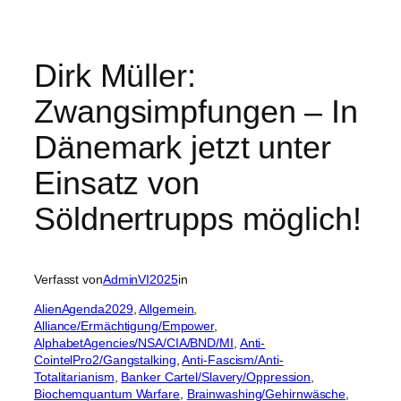
Dirk Müller:
Zwangsimpfungen – In
Dänemark jetzt unter
Einsatz von
Söldnertrupps möglich!
Verfasst von
AdminVI2025
in
AlienAgenda2029
, 
Allgemein
, 
Alliance/Ermächtigung/Empower
, 
AlphabetAgencies/NSA/CIA/BND/MI
, 
Anti-
CointelPro2/Gangstalking
, 
Anti-Fascism/Anti-
Totalitarianism
, 
Banker Cartel/Slavery/Oppression
, 
Biochemquantum Warfare
, 
Brainwashing/Gehirnwäsche
, 