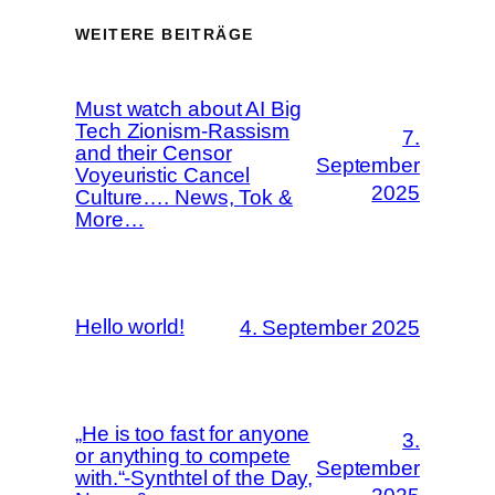
WEITERE BEITRÄGE
Must watch about AI Big
Tech Zionism-Rassism
7.
and their Censor
September
Voyeuristic Cancel
2025
Culture…. News, Tok &
More…
Hello world!
4. September 2025
„He is too fast for anyone
3.
or anything to compete
September
with.“-Synthtel of the Day,