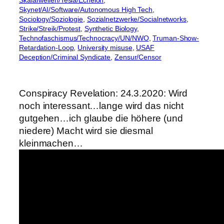
Skalarwellen/Tesla/Echelon
, 
Skynet/AI/Software/Autonomous High Tech
, 
Sociology/Soziologie
, 
Sozialnetzwerke/Socialnetworks
, 
Strike/Streik/Protest
, 
Synthetic Biology
, 
Technofaschismus/Technocracy/UN/NWO
, 
Truman-Show-
Retardation-Loop
, 
University misuse
, 
USAF
Deception/Criminal Syndicate
, 
Zensur/Censor
Conspiracy Revelation: 24.3.2020: Wird
noch interessant…lange wird das nicht
gutgehen…ich glaube die höhere (und
niedere) Macht wird sie diesmal
kleinmachen…