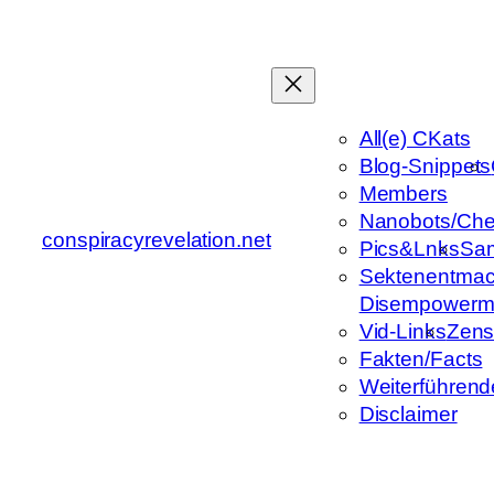
Zum
Inhalt
springen
All(e) CKats
Blog-Snippets
Members
Nanobots/Che
conspiracyrevelation.net
Pics&Lnks
Sa
Sektenentmac
Disempowerm
Vid-Links
Zens
Fakten/Facts
Weiterführend
Disclaimer