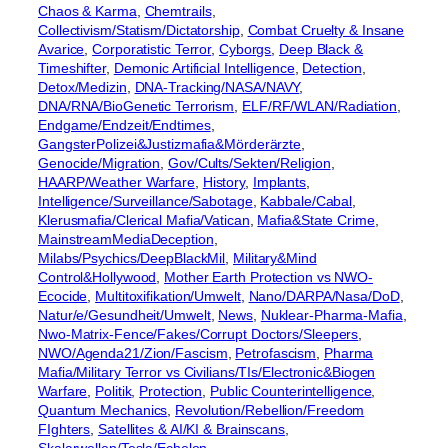
Chaos & Karma
, 
Chemtrails
, 
Collectivism/Statism/Dictatorship
, 
Combat Cruelty & Insane
Avarice
, 
Corporatistic Terror
, 
Cyborgs
, 
Deep Black &
Timeshifter
, 
Demonic Artificial Intelligence
, 
Detection
, 
Detox/Medizin
, 
DNA-Tracking/NASA/NAVY
, 
DNA/RNA/BioGenetic Terrorism
, 
ELF/RF/WLAN/Radiation
, 
Endgame/Endzeit/Endtimes
, 
GangsterPolizei&Justizmafia&Mörderärzte
, 
Genocide/Migration
, 
Gov/Cults/Sekten/Religion
, 
HAARP/Weather Warfare
, 
History
, 
Implants
, 
Intelligence/Surveillance/Sabotage
, 
Kabbale/Cabal
, 
Klerusmafia/Clerical Mafia/Vatican
, 
Mafia&State Crime
, 
MainstreamMediaDeception
, 
Milabs/Psychics/DeepBlackMil
, 
Military&Mind
Control&Hollywood
, 
Mother Earth Protection vs NWO-
Ecocide
, 
Multitoxifikation/Umwelt
, 
Nano/DARPA/Nasa/DoD
, 
Natur/e/Gesundheit/Umwelt
, 
News
, 
Nuklear-Pharma-Mafia
, 
Nwo-Matrix-Fence/Fakes/Corrupt Doctors/Sleepers
, 
NWO/Agenda21/Zion/Fascism
, 
Petrofascism
, 
Pharma
Mafia/Military Terror vs Civilians/TIs/Electronic&Biogen
Warfare
, 
Politik
, 
Protection
, 
Public Counterintelligence
, 
Quantum Mechanics
, 
Revolution/Rebellion/Freedom
FIghters
, 
Satellites & AI/KI & Brainscans
, 