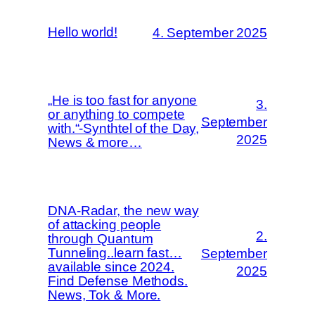
Hello world!
4. September 2025
„He is too fast for anyone
3.
or anything to compete
September
with.“-Synthtel of the Day,
2025
News & more…
DNA-Radar, the new way
of attacking people
2.
through Quantum
Tunneling..learn fast…
September
available since 2024.
2025
Find Defense Methods.
News, Tok & More.