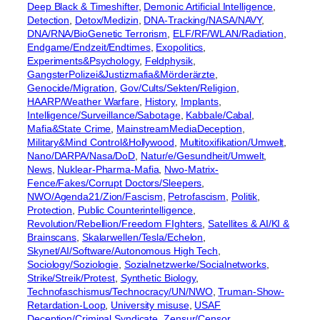
Deep Black & Timeshifter
, 
Demonic Artificial Intelligence
, 
Detection
, 
Detox/Medizin
, 
DNA-Tracking/NASA/NAVY
, 
DNA/RNA/BioGenetic Terrorism
, 
ELF/RF/WLAN/Radiation
, 
Endgame/Endzeit/Endtimes
, 
Exopolitics
, 
Experiments&Psychology
, 
Feldphysik
, 
GangsterPolizei&Justizmafia&Mörderärzte
, 
Genocide/Migration
, 
Gov/Cults/Sekten/Religion
, 
HAARP/Weather Warfare
, 
History
, 
Implants
, 
Intelligence/Surveillance/Sabotage
, 
Kabbale/Cabal
, 
Mafia&State Crime
, 
MainstreamMediaDeception
, 
Military&Mind Control&Hollywood
, 
Multitoxifikation/Umwelt
, 
Nano/DARPA/Nasa/DoD
, 
Natur/e/Gesundheit/Umwelt
, 
News
, 
Nuklear-Pharma-Mafia
, 
Nwo-Matrix-
Fence/Fakes/Corrupt Doctors/Sleepers
, 
NWO/Agenda21/Zion/Fascism
, 
Petrofascism
, 
Politik
, 
Protection
, 
Public Counterintelligence
, 
Revolution/Rebellion/Freedom FIghters
, 
Satellites & AI/KI &
Brainscans
, 
Skalarwellen/Tesla/Echelon
, 
Skynet/AI/Software/Autonomous High Tech
, 
Sociology/Soziologie
, 
Sozialnetzwerke/Socialnetworks
, 
Strike/Streik/Protest
, 
Synthetic Biology
, 
Technofaschismus/Technocracy/UN/NWO
, 
Truman-Show-
Retardation-Loop
, 
University misuse
, 
USAF
Deception/Criminal Syndicate
, 
Zensur/Censor