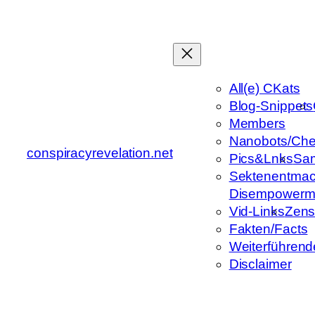
Zum
Inhalt
springen
All(e) CKats
Blog-Snippets
Members
Nanobots/Che
conspiracyrevelation.net
Pics&Lnks
Sa
Sektenentmac
Disempowerm
Vid-Links
Zens
Fakten/Facts
Weiterführend
Disclaimer