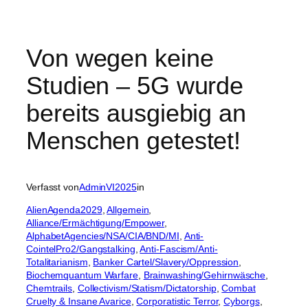
Von wegen keine
Studien – 5G wurde
bereits ausgiebig an
Menschen getestet!
Verfasst von
AdminVI2025
in
AlienAgenda2029
, 
Allgemein
, 
Alliance/Ermächtigung/Empower
, 
AlphabetAgencies/NSA/CIA/BND/MI
, 
Anti-
CointelPro2/Gangstalking
, 
Anti-Fascism/Anti-
Totalitarianism
, 
Banker Cartel/Slavery/Oppression
, 
Biochemquantum Warfare
, 
Brainwashing/Gehirnwäsche
, 
Chemtrails
, 
Collectivism/Statism/Dictatorship
, 
Combat
Cruelty & Insane Avarice
, 
Corporatistic Terror
, 
Cyborgs
, 