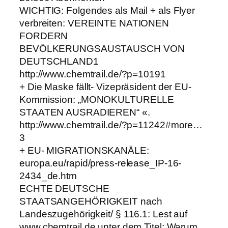
WICHTIG: Folgendes als Mail + als Flyer
verbreiten: VEREINTE NATIONEN
FORDERN
BEVÖLKERUNGSAUSTAUSCH VON
DEUTSCHLAND1
http://www.chemtrail.de/?p=10191
+ Die Maske fällt- Vizepräsident der EU-
Kommission: „MONOKULTURELLE
STAATEN AUSRADIEREN“ «.
http://www.chemtrail.de/?p=11242#more…
3
+ EU- MIGRATIONSKANÄLE:
europa.eu/rapid/press-release_IP-16-
2434_de.htm
ECHTE DEUTSCHE
STAATSANGEHÖRIGKEIT nach
Landeszugehörigkeit/ § 116.1: Lest auf
www.chemtrail.de unter dem Titel: Warum