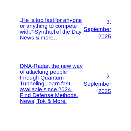
„He is too fast for anyone
3.
or anything to compete
September
with.“-Synthtel of the Day,
2025
News & more…
DNA-Radar, the new way
of attacking people
2.
through Quantum
Tunneling..learn fast…
September
available since 2024.
2025
Find Defense Methods.
News, Tok & More.