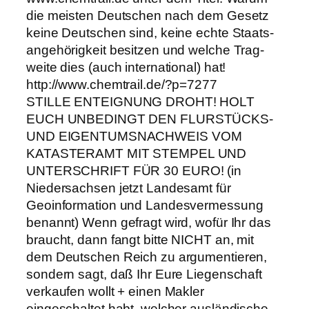
die meis­ten Deut­schen nach dem Gesetz
keine Deut­schen sind, keine echte Staats­
an­ge­hö­rig­keit besit­zen und wel­che Trag­
weite dies (auch inter­na­tio­nal) hat!
http://www.chemtrail.de/?p=7277
STILLE ENTEIGNUNG DROHT! HOLT
EUCH UNBEDINGT DEN FLURSTÜCKS-
UND EIGENTUMSNACHWEIS VOM
KATASTERAMT MIT STEMPEL UND
UNTERSCHRIFT FÜR 30 EURO! (in
Niedersachsen jetzt Landesamt für
Geoinformation und Landesvermessung
benannt) Wenn gefragt wird, wofür Ihr das
braucht, dann fangt bitte NICHT an, mit
dem Deutschen Reich zu argumentieren,
sondern sagt, daß Ihr Eure Liegenschaft
verkaufen wollt + einen Makler
eingeschaltet habt, welcher ausländische