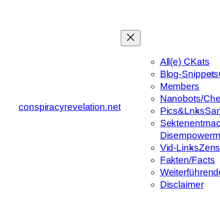
Zum
Inhalt
springen
All(e) CKats
Blog-Snippets
Members
Nanobots/Che
conspiracyrevelation.net
Pics&Lnks
Sa
Sektenentmac
Disempowerm
Vid-Links
Zens
Fakten/Facts
Weiterführend
Disclaimer