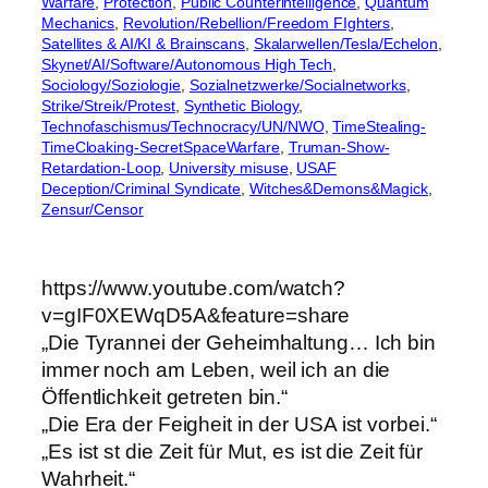
Warfare
, 
Protection
, 
Public Counterintelligence
, 
Quantum
Mechanics
, 
Revolution/Rebellion/Freedom FIghters
, 
Satellites & AI/KI & Brainscans
, 
Skalarwellen/Tesla/Echelon
, 
Skynet/AI/Software/Autonomous High Tech
, 
Sociology/Soziologie
, 
Sozialnetzwerke/Socialnetworks
, 
Strike/Streik/Protest
, 
Synthetic Biology
, 
Technofaschismus/Technocracy/UN/NWO
, 
TimeStealing-
TimeCloaking-SecretSpaceWarfare
, 
Truman-Show-
Retardation-Loop
, 
University misuse
, 
USAF
Deception/Criminal Syndicate
, 
Witches&Demons&Magick
, 
Zensur/Censor
https://www.youtube.com/watch?
v=gIF0XEWqD5A&feature=share
„Die Tyrannei der Geheimhaltung… Ich bin
immer noch am Leben, weil ich an die
Öffentlichkeit getreten bin.“
„Die Era der Feigheit in der USA ist vorbei.“
„Es ist st die Zeit für Mut, es ist die Zeit für
Wahrheit.“