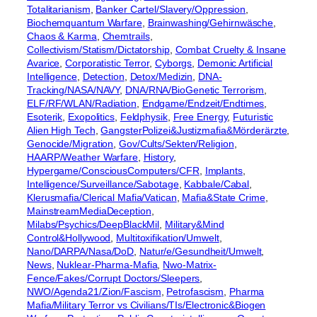
Totalitarianism
, 
Banker Cartel/Slavery/Oppression
, 
Biochemquantum Warfare
, 
Brainwashing/Gehirnwäsche
, 
Chaos & Karma
, 
Chemtrails
, 
Collectivism/Statism/Dictatorship
, 
Combat Cruelty & Insane
Avarice
, 
Corporatistic Terror
, 
Cyborgs
, 
Demonic Artificial
Intelligence
, 
Detection
, 
Detox/Medizin
, 
DNA-
Tracking/NASA/NAVY
, 
DNA/RNA/BioGenetic Terrorism
, 
ELF/RF/WLAN/Radiation
, 
Endgame/Endzeit/Endtimes
, 
Esoterik
, 
Exopolitics
, 
Feldphysik
, 
Free Energy
, 
Futuristic
Alien High Tech
, 
GangsterPolizei&Justizmafia&Mörderärzte
, 
Genocide/Migration
, 
Gov/Cults/Sekten/Religion
, 
HAARP/Weather Warfare
, 
History
, 
Hypergame/ConsciousComputers/CFR
, 
Implants
, 
Intelligence/Surveillance/Sabotage
, 
Kabbale/Cabal
, 
Klerusmafia/Clerical Mafia/Vatican
, 
Mafia&State Crime
, 
MainstreamMediaDeception
, 
Milabs/Psychics/DeepBlackMil
, 
Military&Mind
Control&Hollywood
, 
Multitoxifikation/Umwelt
, 
Nano/DARPA/Nasa/DoD
, 
Natur/e/Gesundheit/Umwelt
, 
News
, 
Nuklear-Pharma-Mafia
, 
Nwo-Matrix-
Fence/Fakes/Corrupt Doctors/Sleepers
, 
NWO/Agenda21/Zion/Fascism
, 
Petrofascism
, 
Pharma
Mafia/Military Terror vs Civilians/TIs/Electronic&Biogen