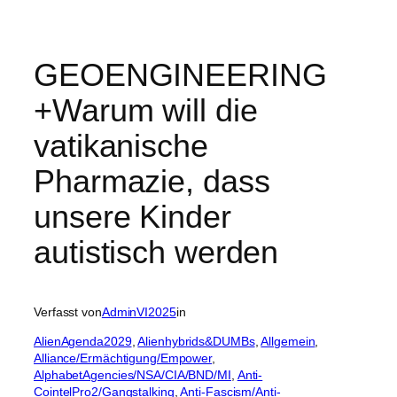
GEOENGINEERING
+Warum will die
vatikanische
Pharmazie, dass
unsere Kinder
autistisch werden
Verfasst von
AdminVI2025
in
AlienAgenda2029
, 
Alienhybrids&DUMBs
, 
Allgemein
, 
Alliance/Ermächtigung/Empower
, 
AlphabetAgencies/NSA/CIA/BND/MI
, 
Anti-
CointelPro2/Gangstalking
, 
Anti-Fascism/Anti-