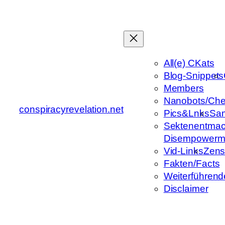
Zum
Inhalt
springen
All(e) CKats
Blog-Snippets
Members
Nanobots/Che
conspiracyrevelation.net
Pics&Lnks
Sa
Sektenentmac
Disempowerm
Vid-Links
Zens
Fakten/Facts
Weiterführend
Disclaimer