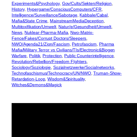
Experiments&Psychology
, 
Gov/Cults/Sekten/Religion
, 
History
, 
Hypergame/ConsciousComputers/CFR
, 
Intelligence/Surveillance/Sabotage
, 
Kabbale/Cabal
, 
Mafia&State Crime
, 
MainstreamMediaDeception
, 
Multitoxifikation/Umwelt
, 
Natur/e/Gesundheit/Umwelt
, 
News
, 
Nuklear-Pharma-Mafia
, 
Nwo-Matrix-
Fence/Fakes/Corrupt Doctors/Sleepers
, 
NWO/Agenda21/Zion/Fascism
, 
Petrofascism
, 
Pharma
Mafia/Military Terror vs Civilians/TIs/Electronic&Biogen
Warfare
, 
Politik
, 
Protection
, 
Public Counterintelligence
, 
Revolution/Rebellion/Freedom FIghters
, 
Sociology/Soziologie
, 
Sozialnetzwerke/Socialnetworks
, 
Technofaschismus/Technocracy/UN/NWO
, 
Truman-Show-
Retardation-Loop
, 
Wisdom&Spirituality
, 
Witches&Demons&Magick