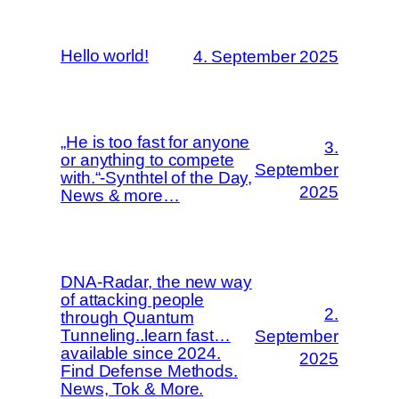
Hello world!
4. September 2025
„He is too fast for anyone
3.
or anything to compete
September
with.“-Synthtel of the Day,
2025
News & more…
DNA-Radar, the new way
of attacking people
2.
through Quantum
Tunneling..learn fast…
September
available since 2024.
2025
Find Defense Methods.
News, Tok & More.