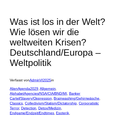
Was ist los in der Welt?
Wie lösen wir die
weltweiten Krisen?
Deutschland/Europa –
Weltpolitik
Verfasst von
AdminVI2025
in
AlienAgenda2029
, 
Allgemein
, 
AlphabetAgencies/NSA/CIA/BND/MI
, 
Banker
Cartel/Slavery/Oppression
, 
Brainwashing/Gehirnwäsche
, 
Classics
, 
Collectivism/Statism/Dictatorship
, 
Corporatistic
Terror
, 
Detection
, 
Detox/Medizin
, 
Endgame/Endzeit/Endtimes
, 
Esoterik
, 