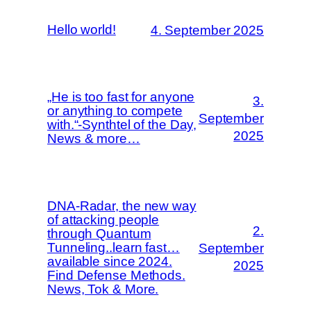
Hello world!
4. September 2025
„He is too fast for anyone
3.
or anything to compete
September
with.“-Synthtel of the Day,
2025
News & more…
DNA-Radar, the new way
of attacking people
2.
through Quantum
Tunneling..learn fast…
September
available since 2024.
2025
Find Defense Methods.
News, Tok & More.