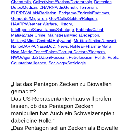
Chemtrails
, 
Collectivism/Statism/Dictatorship
, 
Detection
, 
Detox/Medizin
, 
DNA/RNA/BioGenetic Terrorism
, 
ELF/RF/WLAN/Radiation
, 
Endgame/Endzeit/Endtimes
, 
Genocide/Migration
, 
Gov/Cults/Sekten/Religion
, 
HAARP/Weather Warfare
, 
History
, 
Intelligence/Surveillance/Sabotage
, 
Kabbale/Cabal
, 
Mafia&State Crime
, 
MainstreamMediaDeception
, 
Military&Mind Control&Hollywood
, 
Multitoxifikation/Umwelt
, 
Nano/DARPA/Nasa/DoD
, 
News
, 
Nuklear-Pharma-Mafia
, 
Nwo-Matrix-Fence/Fakes/Corrupt Doctors/Sleepers
, 
NWO/Agenda21/Zion/Fascism
, 
Petrofascism
, 
Politik
, 
Public
Counterintelligence
, 
Sociology/Soziologie
„Hat das Pentagon Zecken zu Biowaffen
gemacht?
Das US-Repräsentantenhaus will prüfen
lassen, ob das Pentagon Zecken
manipuliert hat. Auch ein Schweizer spielt
dabei eine Rolle.“
„Das Pentagon soll an Zecken als Biowaffe