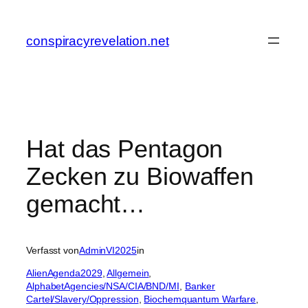
Zum
Inhalt
conspiracyrevelation.net
springen
Hat das Pentagon
Zecken zu Biowaffen
gemacht…
Verfasst von
AdminVI2025
in
AlienAgenda2029
, 
Allgemein
, 
AlphabetAgencies/NSA/CIA/BND/MI
, 
Banker
Cartel/Slavery/Oppression
, 
Biochemquantum Warfare
, 