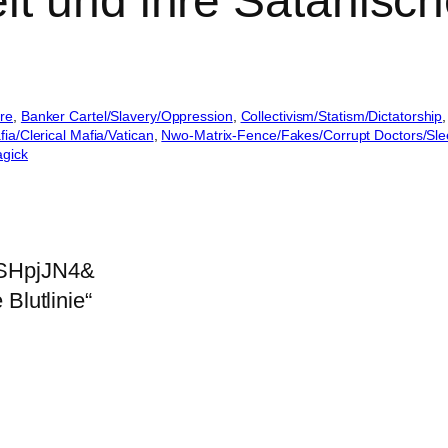
t und ihre Satanische
re
, 
Banker Cartel/Slavery/Oppression
, 
Collectivism/Statism/Dictatorship
,
ia/Clerical Mafia/Vatican
, 
Nwo-Matrix-Fence/Fakes/Corrupt Doctors/Sle
gick
uSHpjJN4&
Blutlinie“