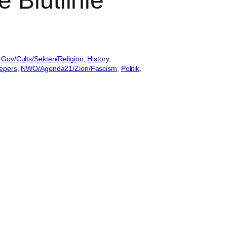
 Blutlinie
 
Gov/Cults/Sekten/Religion
, 
History
, 
epers
, 
NWO/Agenda21/Zion/Fascism
, 
Politik
, 