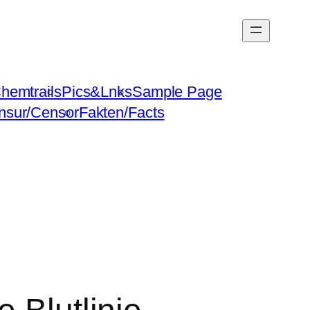
hemtrails
Pics&Lnks
Sample Page
nsur/Censor
Fakten/Facts