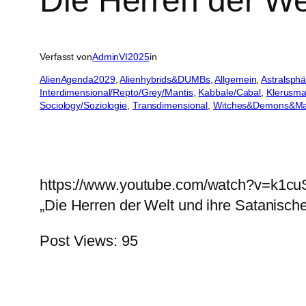
Die Herren der Wel
Verfasst von
AdminVI2025
in
AlienAgenda2029
, 
Alienhybrids&DUMBs
, 
Allgemein
, 
Astralsphä
Interdimensional/Repto/Grey/Mantis
, 
Kabbale/Cabal
, 
Klerusmaf
Sociology/Soziologie
, 
Transdimensional
, 
Witches&Demons&Ma
https://www.youtube.com/watch?v=k1c
„Die Herren der Welt und ihre Satanische 
Post Views:
95