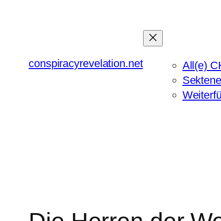
Zum
Inhalt
springen
conspiracyrevelation.net
All(e) C
Sektene
Weiterf