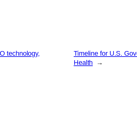
FO technology,
Timeline for U.S. G
Health
→