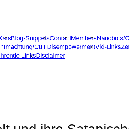
Kats
Blog-Snippets
Contact
Members
Nanobots/C
ntmachtung/Cult Disempowerment
Vid-Links
Ze
ührende Links
Disclaimer