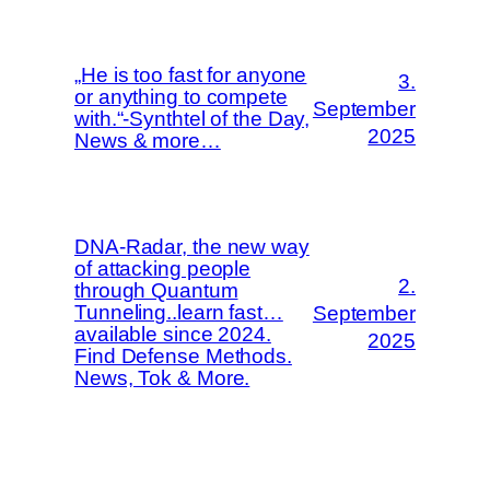
„He is too fast for anyone
3.
or anything to compete
September
with.“-Synthtel of the Day,
2025
News & more…
DNA-Radar, the new way
of attacking people
2.
through Quantum
Tunneling..learn fast…
September
available since 2024.
2025
Find Defense Methods.
News, Tok & More.