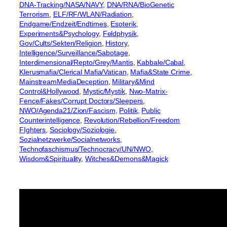
DNA-Tracking/NASA/NAVY
, 
DNA/RNA/BioGenetic
Terrorism
, 
ELF/RF/WLAN/Radiation
, 
Endgame/Endzeit/Endtimes
, 
Esoterik
, 
Experiments&Psychology
, 
Feldphysik
, 
Gov/Cults/Sekten/Religion
, 
History
, 
Intelligence/Surveillance/Sabotage
, 
Interdimensional/Repto/Grey/Mantis
, 
Kabbale/Cabal
, 
Klerusmafia/Clerical Mafia/Vatican
, 
Mafia&State Crime
, 
MainstreamMediaDeception
, 
Military&Mind
Control&Hollywood
, 
Mystic/Mystik
, 
Nwo-Matrix-
Fence/Fakes/Corrupt Doctors/Sleepers
, 
NWO/Agenda21/Zion/Fascism
, 
Politik
, 
Public
Counterintelligence
, 
Revolution/Rebellion/Freedom
FIghters
, 
Sociology/Soziologie
, 
Sozialnetzwerke/Socialnetworks
, 
Technofaschismus/Technocracy/UN/NWO
, 
Wisdom&Spirituality
, 
Witches&Demons&Magick