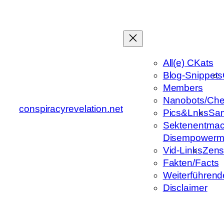
Zum
Inhalt
springen
All(e) CKats
Blog-Snippets
Members
Nanobots/Che
conspiracyrevelation.net
Pics&Lnks
Sa
Sektenentmac
Disempowerm
Vid-Links
Zens
Fakten/Facts
Weiterführend
Disclaimer