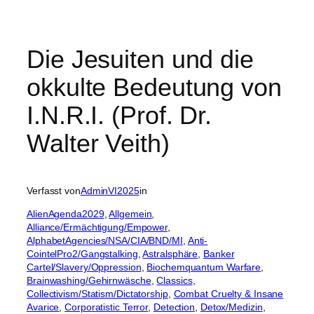
Die Jesuiten und die
okkulte Bedeutung von
I.N.R.I. (Prof. Dr.
Walter Veith)
Verfasst von
AdminVI2025
in
AlienAgenda2029
, 
Allgemein
, 
Alliance/Ermächtigung/Empower
, 
AlphabetAgencies/NSA/CIA/BND/MI
, 
Anti-
CointelPro2/Gangstalking
, 
Astralsphäre
, 
Banker
Cartel/Slavery/Oppression
, 
Biochemquantum Warfare
, 
Brainwashing/Gehirnwäsche
, 
Classics
, 
Collectivism/Statism/Dictatorship
, 
Combat Cruelty & Insane
Avarice
, 
Corporatistic Terror
, 
Detection
, 
Detox/Medizin
, 