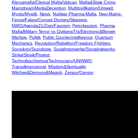
Klerusmafia/Clerical Mafia/Vatican
, 
Mafia&State Crime
, 
MainstreamMediaDeception
, 
Multitoxifikation/Umwelt
, 
Mystic/Mystik
, 
News
, 
Nuklear-Pharma-Mafia
, 
Nwo-Matrix-
Fence/Fakes/Corrupt Doctors/Sleepers
, 
NWO/Agenda21/Zion/Fascism
, 
Petrofascism
, 
Pharma
Mafia/Military Terror vs Civilians/TIs/Electronic&Biogen
Warfare
, 
Politik
, 
Public Counterintelligence
, 
Quantum
Mechanics
, 
Revolution/Rebellion/Freedom FIghters
, 
Sociology/Soziologie
, 
Sozialnetzwerke/Socialnetworks
, 
Strike/Streik/Protest
, 
Technofaschismus/Technocracy/UN/NWO
, 
Transdimensional
, 
Wisdom&Spirituality
, 
Witches&Demons&Magick
, 
Zensur/Censor