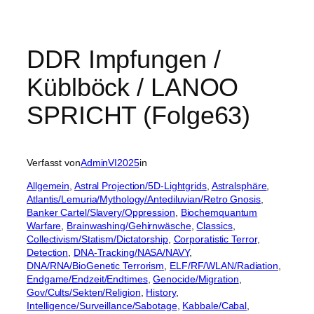
DDR Impfungen /
Küblböck / LANOO
SPRICHT (Folge63)
Verfasst von
AdminVI2025
in
Allgemein
, 
Astral Projection/5D-Lightgrids
, 
Astralsphäre
, 
Atlantis/Lemuria/Mythology/Antediluvian/Retro Gnosis
, 
Banker Cartel/Slavery/Oppression
, 
Biochemquantum
Warfare
, 
Brainwashing/Gehirnwäsche
, 
Classics
, 
Collectivism/Statism/Dictatorship
, 
Corporatistic Terror
, 
Detection
, 
DNA-Tracking/NASA/NAVY
, 
DNA/RNA/BioGenetic Terrorism
, 
ELF/RF/WLAN/Radiation
, 
Endgame/Endzeit/Endtimes
, 
Genocide/Migration
, 
Gov/Cults/Sekten/Religion
, 
History
, 
Intelligence/Surveillance/Sabotage
, 
Kabbale/Cabal
, 