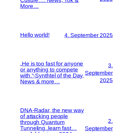
Culture…. News, Tok &
More…
Hello world!
4. September 2025
„He is too fast for anyone
3.
or anything to compete
September
with.“-Synthtel of the Day,
2025
News & more…
DNA-Radar, the new way
of attacking people
2.
through Quantum
Tunneling..learn fast…
September