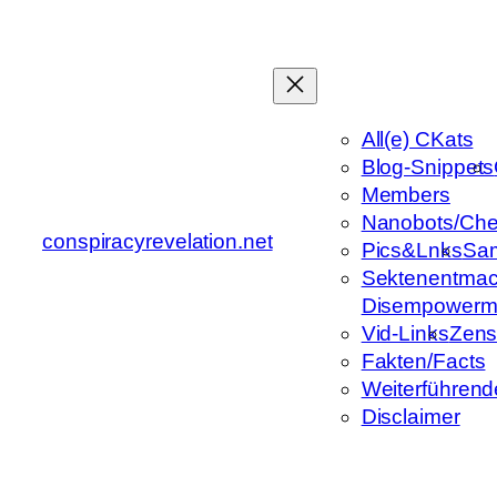
Zum
Inhalt
springen
All(e) CKats
Blog-Snippets
Members
Nanobots/Che
conspiracyrevelation.net
Pics&Lnks
Sa
Sektenentmac
Disempowerm
Vid-Links
Zens
Fakten/Facts
Weiterführend
Disclaimer