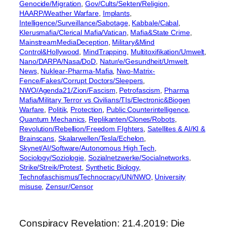
Genocide/Migration
, 
Gov/Cults/Sekten/Religion
, 
HAARP/Weather Warfare
, 
Implants
, 
Intelligence/Surveillance/Sabotage
, 
Kabbale/Cabal
, 
Klerusmafia/Clerical Mafia/Vatican
, 
Mafia&State Crime
, 
MainstreamMediaDeception
, 
Military&Mind
Control&Hollywood
, 
MindTrapping
, 
Multitoxifikation/Umwelt
, 
Nano/DARPA/Nasa/DoD
, 
Natur/e/Gesundheit/Umwelt
, 
News
, 
Nuklear-Pharma-Mafia
, 
Nwo-Matrix-
Fence/Fakes/Corrupt Doctors/Sleepers
, 
NWO/Agenda21/Zion/Fascism
, 
Petrofascism
, 
Pharma
Mafia/Military Terror vs Civilians/TIs/Electronic&Biogen
Warfare
, 
Politik
, 
Protection
, 
Public Counterintelligence
, 
Quantum Mechanics
, 
Replikanten/Clones/Robots
, 
Revolution/Rebellion/Freedom FIghters
, 
Satellites & AI/KI &
Brainscans
, 
Skalarwellen/Tesla/Echelon
, 
Skynet/AI/Software/Autonomous High Tech
, 
Sociology/Soziologie
, 
Sozialnetzwerke/Socialnetworks
, 
Strike/Streik/Protest
, 
Synthetic Biology
, 
Technofaschismus/Technocracy/UN/NWO
, 
University
misuse
, 
Zensur/Censor
Conspiracy Revelation: 21.4.2019: Die