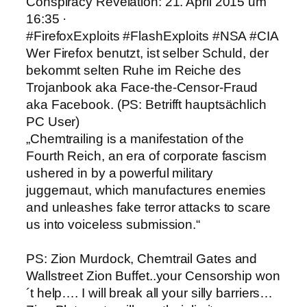
Conspiracy Revelation: 21. April 2015 um
16:35 ·
#FirefoxExploits #FlashExploits #NSA #CIA
Wer Firefox benutzt, ist selber Schuld, der
bekommt selten Ruhe im Reiche des
Trojanbook aka Face-the-Censor-Fraud
aka Facebook. (PS: Betrifft hauptsächlich
PC User)
„Chemtrailing is a manifestation of the
Fourth Reich, an era of corporate fascism
ushered in by a powerful military
juggernaut, which manufactures enemies
and unleashes fake terror attacks to scare
us into voiceless submission.“
PS: Zion Murdock, Chemtrail Gates and
Wallstreet Zion Buffet..your Censorship won
´t help…. I will break all your silly barriers…