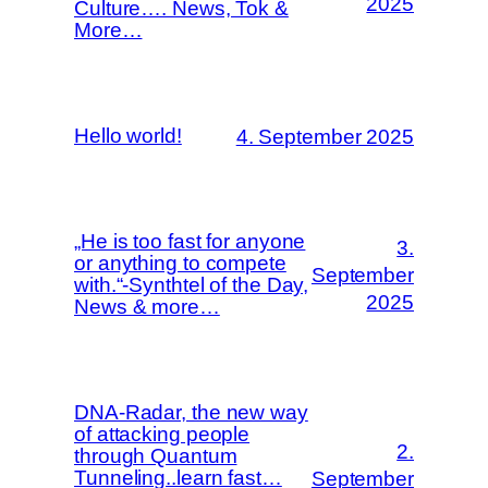
2025
Culture…. News, Tok &
More…
Hello world!
4. September 2025
„He is too fast for anyone
3.
or anything to compete
September
with.“-Synthtel of the Day,
2025
News & more…
DNA-Radar, the new way
of attacking people
2.
through Quantum
Tunneling..learn fast…
September