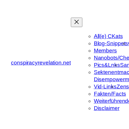
Zum
Inhalt
springen
All(e) CKats
Blog-Snippets
Members
Nanobots/Che
conspiracyrevelation.net
Pics&Lnks
Sa
Sektenentmac
Disempowerm
Vid-Links
Zens
Fakten/Facts
Weiterführend
Disclaimer