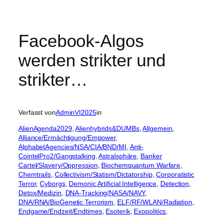
Facebook-Algos
werden strikter und
strikter…
Verfasst von
AdminVI2025
in
AlienAgenda2029
, 
Alienhybrids&DUMBs
, 
Allgemein
, 
Alliance/Ermächtigung/Empower
, 
AlphabetAgencies/NSA/CIA/BND/MI
, 
Anti-
CointelPro2/Gangstalking
, 
Astralsphäre
, 
Banker
Cartel/Slavery/Oppression
, 
Biochemquantum Warfare
, 
Chemtrails
, 
Collectivism/Statism/Dictatorship
, 
Corporatistic
Terror
, 
Cyborgs
, 
Demonic Artificial Intelligence
, 
Detection
, 
Detox/Medizin
, 
DNA-Tracking/NASA/NAVY
, 
DNA/RNA/BioGenetic Terrorism
, 
ELF/RF/WLAN/Radiation
, 
Endgame/Endzeit/Endtimes
, 
Esoterik
, 
Exopolitics
, 