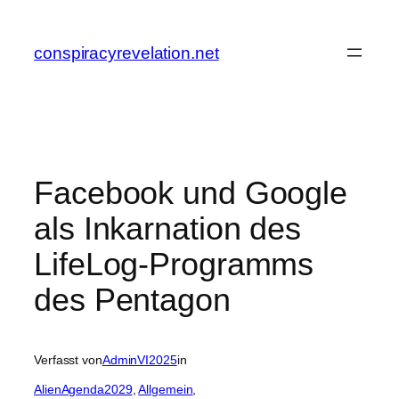
Zum
Inhalt
conspiracyrevelation.net
springen
Facebook und Google
als Inkarnation des
LifeLog-Programms
des Pentagon
Verfasst von
AdminVI2025
in
AlienAgenda2029
, 
Allgemein
, 