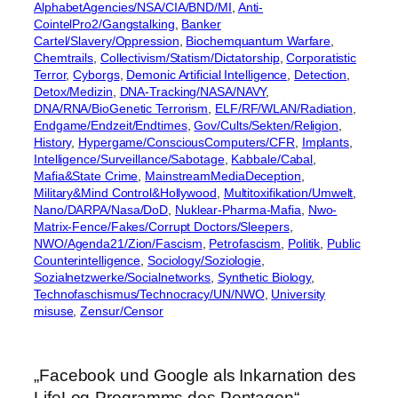
AlphabetAgencies/NSA/CIA/BND/MI
, 
Anti-
CointelPro2/Gangstalking
, 
Banker
Cartel/Slavery/Oppression
, 
Biochemquantum Warfare
, 
Chemtrails
, 
Collectivism/Statism/Dictatorship
, 
Corporatistic
Terror
, 
Cyborgs
, 
Demonic Artificial Intelligence
, 
Detection
, 
Detox/Medizin
, 
DNA-Tracking/NASA/NAVY
, 
DNA/RNA/BioGenetic Terrorism
, 
ELF/RF/WLAN/Radiation
, 
Endgame/Endzeit/Endtimes
, 
Gov/Cults/Sekten/Religion
, 
History
, 
Hypergame/ConsciousComputers/CFR
, 
Implants
, 
Intelligence/Surveillance/Sabotage
, 
Kabbale/Cabal
, 
Mafia&State Crime
, 
MainstreamMediaDeception
, 
Military&Mind Control&Hollywood
, 
Multitoxifikation/Umwelt
, 
Nano/DARPA/Nasa/DoD
, 
Nuklear-Pharma-Mafia
, 
Nwo-
Matrix-Fence/Fakes/Corrupt Doctors/Sleepers
, 
NWO/Agenda21/Zion/Fascism
, 
Petrofascism
, 
Politik
, 
Public
Counterintelligence
, 
Sociology/Soziologie
, 
Sozialnetzwerke/Socialnetworks
, 
Synthetic Biology
, 
Technofaschismus/Technocracy/UN/NWO
, 
University
misuse
, 
Zensur/Censor
„Facebook und Google als Inkarnation des
LifeLog-Programms des Pentagon“