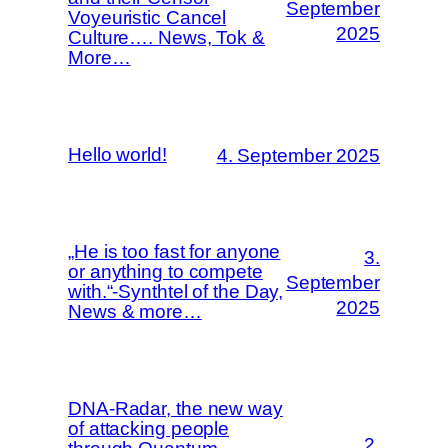
September
Voyeuristic Cancel
2025
Culture…. News, Tok &
More…
Hello world!
4. September 2025
„He is too fast for anyone
3.
or anything to compete
September
with.“-Synthtel of the Day,
2025
News & more…
DNA-Radar, the new way
of attacking people
2.