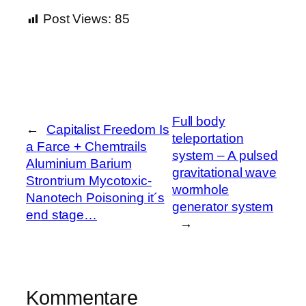
Post Views:
85
Full body
←
Capitalist Freedom Is
teleportation
a Farce + Chemtrails
system – A pulsed
Aluminium Barium
gravitational wave
Strontrium Mycotoxic-
wormhole
Nanotech Poisoning it´s
generator system
end stage…
→
Kommentare