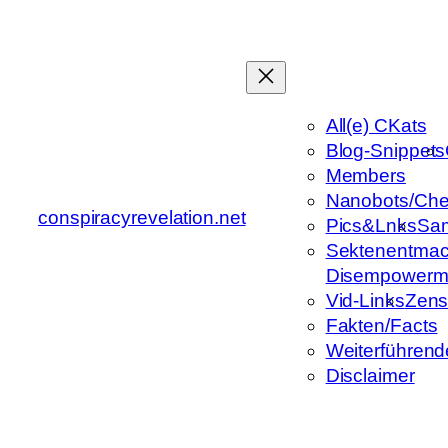
Zum
Inhalt
springen
All(e) CKats
Blog-Snippets
Members
Nanobots/Che
conspiracyrevelation.net
Pics&Lnks
Sa
Sektenentmac
Disempowerm
Vid-Links
Zens
Fakten/Facts
Weiterführend
Disclaimer