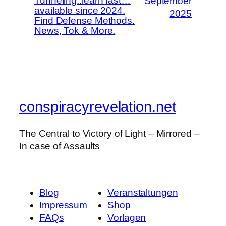
Tunneling..learn fast…
September
available since 2024.
2025
Find Defense Methods.
News, Tok & More.
conspiracyrevelation.net
The Central to Victory of Light – Mirrored –
In case of Assaults
Blog
Veranstaltungen
Impressum
Shop
FAQs
Vorlagen