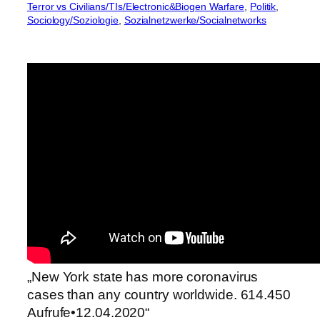
Terror vs Civilians/TIs/Electronic&Biogen Warfare
, 
Politik
, 
Sociology/Soziologie
, 
Sozialnetzwerke/Socialnetworks
„New York state has more coronavirus
cases than any country worldwide. 614.450
Aufrufe•12.04.2020“