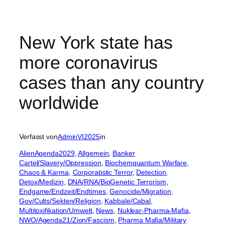
New York state has
more coronavirus
cases than any country
worldwide
Verfasst von
AdminVI2025
in
AlienAgenda2029
, 
Allgemein
, 
Banker
Cartel/Slavery/Oppression
, 
Biochemquantum Warfare
, 
Chaos & Karma
, 
Corporatistic Terror
, 
Detection
, 
Detox/Medizin
, 
DNA/RNA/BioGenetic Terrorism
, 
Endgame/Endzeit/Endtimes
, 
Genocide/Migration
, 
Gov/Cults/Sekten/Religion
, 
Kabbale/Cabal
, 
Multitoxifikation/Umwelt
, 
News
, 
Nuklear-Pharma-Mafia
, 
NWO/Agenda21/Zion/Fascism
, 
Pharma Mafia/Military