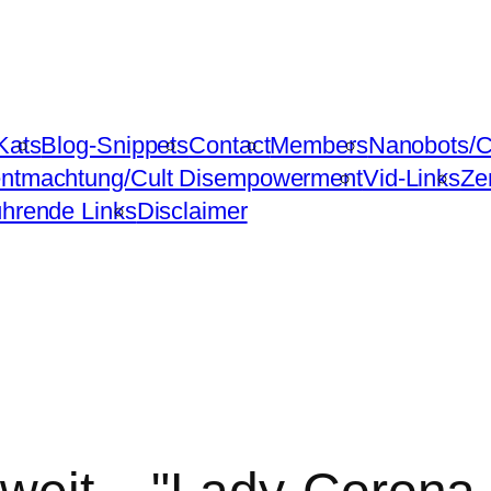
Kats
Blog-Snippets
Contact
Members
Nanobots/C
ntmachtung/Cult Disempowerment
Vid-Links
Ze
ührende Links
Disclaimer