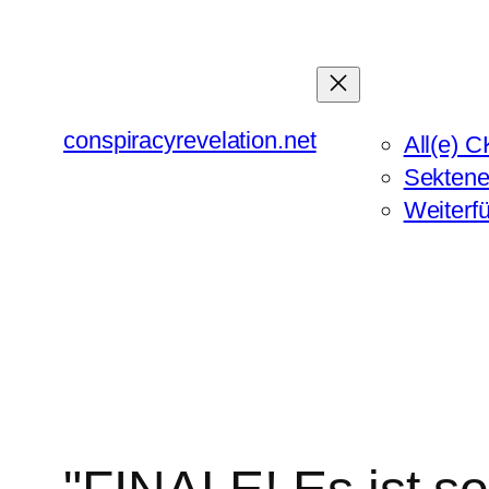
Zum
Inhalt
springen
conspiracyrevelation.net
All(e) C
Sektene
Weiterf