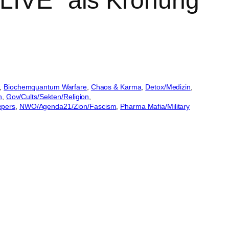
 LIVE" als Krönung
, 
Biochemquantum Warfare
, 
Chaos & Karma
, 
Detox/Medizin
, 
n
, 
Gov/Cults/Sekten/Religion
, 
epers
, 
NWO/Agenda21/Zion/Fascism
, 
Pharma Mafia/Military