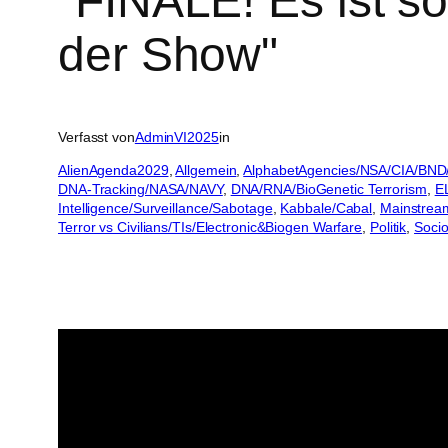
"FINALE! Es ist s
der Show"
Verfasst von
AdminVI2025
in
AlienAgenda2029
, 
Allgemein
, 
AlphabetAgencies/NSA/CIA/BND
DNA-Tracking/NASA/NAVY
, 
DNA/RNA/BioGenetic Terrorism
, 
E
Intelligence/Surveillance/Sabotage
, 
Kabbale/Cabal
, 
Mainstrea
Terror vs Civilians/TIs/Electronic&Biogen Warfare
, 
Politik
, 
Socio