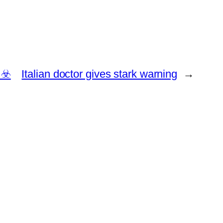
 ☣️
Italian doctor gives stark warning
→