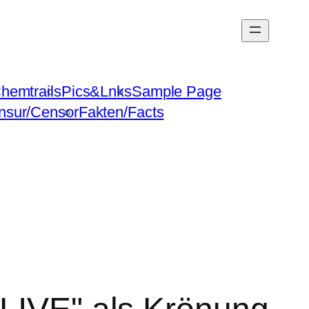
hemtrails
Pics&Lnks
Sample Page
nsur/Censor
Fakten/Facts