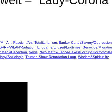
oweit – "Lady-Corona
/MI
, 
Anti-Fascism/Anti-Totalitarianism
, 
Banker Cartel/Slavery/Oppression
LF/RF/WLAN/Radiation
, 
Endgame/Endzeit/Endtimes
, 
Genocide/Migratio
mMediaDeception
, 
News
, 
Nwo-Matrix-Fence/Fakes/Corrupt Doctors/Sle
logy/Soziologie
, 
Truman-Show-Retardation-Loop
, 
Wisdom&Spirituality