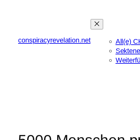
Zum
Inhalt
springen
conspiracyrevelation.net
All(e) C
Sektene
Weiterf