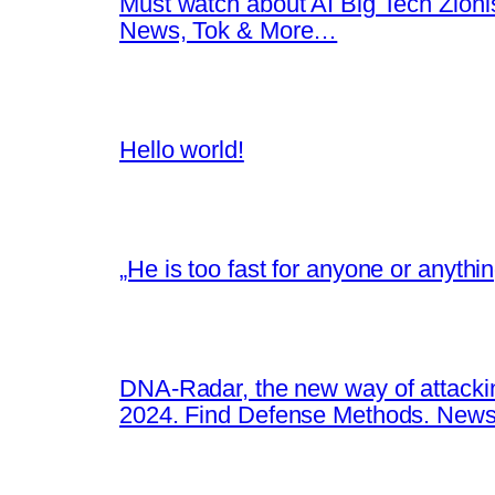
Must watch about AI Big Tech Zion
News, Tok & More…
Hello world!
„He is too fast for anyone or anyth
DNA-Radar, the new way of attacki
2024. Find Defense Methods. News