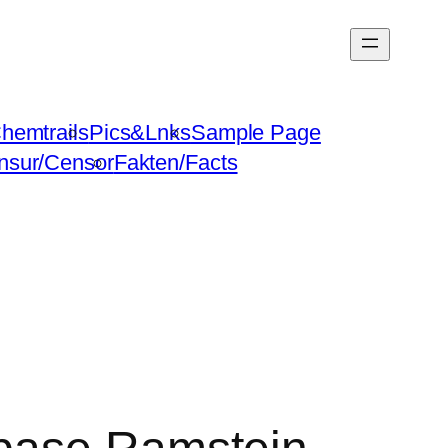
hemtrails
Pics&Lnks
Sample Page
nsur/Censor
Fakten/Facts