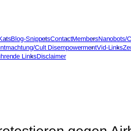
Kats
Blog-Snippets
Contact
Members
Nanobots/C
ntmachtung/Cult Disempowerment
Vid-Links
Ze
ührende Links
Disclaimer