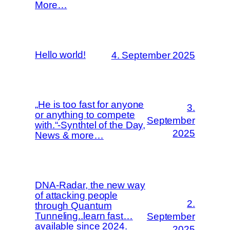
More…
Hello world!
4. September 2025
„He is too fast for anyone
3.
or anything to compete
September
with.“-Synthtel of the Day,
2025
News & more…
DNA-Radar, the new way
of attacking people
2.
through Quantum
Tunneling..learn fast…
September
available since 2024.
2025