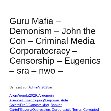
Guru Mafia –
Demonism – John the
Con – Criminal Media
Corporatocracy –
Censorship – Eugenics
– sra – nwo –
Verfasst von
AdminVI2025
in
AlienAgenda2029
, 
Allgemein
, 
Alliance/Ermächtigung/Empower
, 
Anti-
CointelPro2/Gangstalking
, 
Banker
Cartel/Slavery/Oppression
, 
Corporatistic Terror
, 
Corrupted