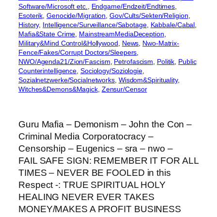
Software/Microsoft etc.
, 
Endgame/Endzeit/Endtimes
, 
Esoterik
, 
Genocide/Migration
, 
Gov/Cults/Sekten/Religion
, 
History
, 
Intelligence/Surveillance/Sabotage
, 
Kabbale/Cabal
, 
Mafia&State Crime
, 
MainstreamMediaDeception
, 
Military&Mind Control&Hollywood
, 
News
, 
Nwo-Matrix-
Fence/Fakes/Corrupt Doctors/Sleepers
, 
NWO/Agenda21/Zion/Fascism
, 
Petrofascism
, 
Politik
, 
Public
Counterintelligence
, 
Sociology/Soziologie
, 
Sozialnetzwerke/Socialnetworks
, 
Wisdom&Spirituality
, 
Witches&Demons&Magick
, 
Zensur/Censor
Guru Mafia – Demonism – John the Con –
Criminal Media Corporatocracy –
Censorship – Eugenics – sra – nwo –
FAIL SAFE SIGN: REMEMBER IT FOR ALL
TIMES – NEVER BE FOOLED in this
Respect -: TRUE SPIRITUAL HOLY
HEALING NEVER EVER TAKES
MONEY/MAKES A PROFIT BUSINESS