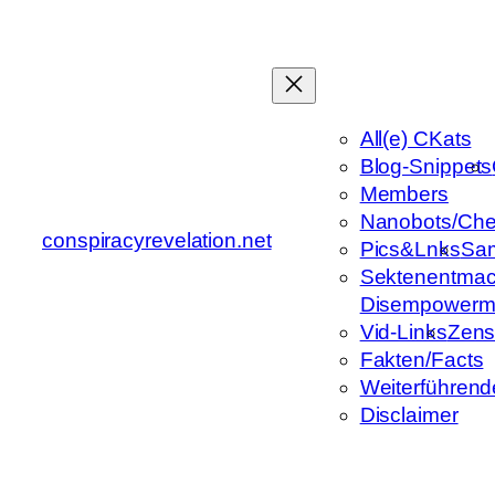
Zum
Inhalt
springen
All(e) CKats
Blog-Snippets
Members
Nanobots/Che
conspiracyrevelation.net
Pics&Lnks
Sa
Sektenentmac
Disempowerm
Vid-Links
Zens
Fakten/Facts
Weiterführend
Disclaimer