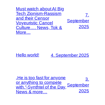
Must watch about AI Big
Tech Zionism-Rassism
7.
and their Censor
September
Voyeuristic Cancel
2025
Culture…. News, Tok &
More…
Hello world!
4. September 2025
„He is too fast for anyone
3.
or anything to compete
September
with.“-Synthtel of the Day,
2025
News & more…