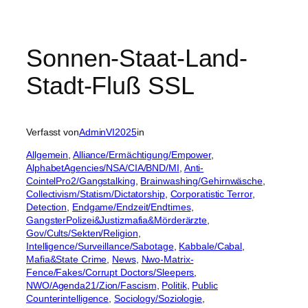
Sonnen-Staat-Land-
Stadt-Fluß SSL
Verfasst von
AdminVI2025
in
Allgemein
, 
Alliance/Ermächtigung/Empower
, 
AlphabetAgencies/NSA/CIA/BND/MI
, 
Anti-
CointelPro2/Gangstalking
, 
Brainwashing/Gehirnwäsche
, 
Collectivism/Statism/Dictatorship
, 
Corporatistic Terror
, 
Detection
, 
Endgame/Endzeit/Endtimes
, 
GangsterPolizei&Justizmafia&Mörderärzte
, 
Gov/Cults/Sekten/Religion
, 
Intelligence/Surveillance/Sabotage
, 
Kabbale/Cabal
, 
Mafia&State Crime
, 
News
, 
Nwo-Matrix-
Fence/Fakes/Corrupt Doctors/Sleepers
, 
NWO/Agenda21/Zion/Fascism
, 
Politik
, 
Public
Counterintelligence
, 
Sociology/Soziologie
, 