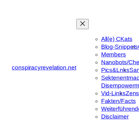
Zum
Inhalt
springen
All(e) CKats
Blog-Snippets
Members
Nanobots/Che
conspiracyrevelation.net
Pics&Lnks
Sa
Sektenentmac
Disempowerm
Vid-Links
Zens
Fakten/Facts
Weiterführend
Disclaimer