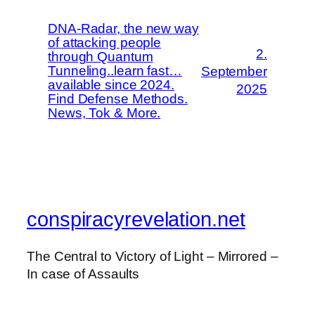
DNA-Radar, the new way
of attacking people
2.
through Quantum
Tunneling..learn fast…
September
available since 2024.
2025
Find Defense Methods.
News, Tok & More.
conspiracyrevelation.net
The Central to Victory of Light – Mirrored –
In case of Assaults