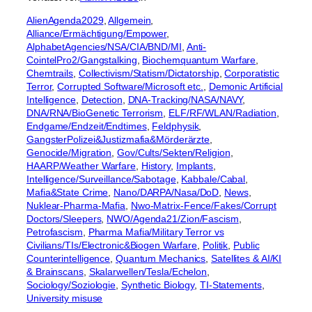
AlienAgenda2029
, 
Allgemein
, 
Alliance/Ermächtigung/Empower
, 
AlphabetAgencies/NSA/CIA/BND/MI
, 
Anti-
CointelPro2/Gangstalking
, 
Biochemquantum Warfare
, 
Chemtrails
, 
Collectivism/Statism/Dictatorship
, 
Corporatistic
Terror
, 
Corrupted Software/Microsoft etc.
, 
Demonic Artificial
Intelligence
, 
Detection
, 
DNA-Tracking/NASA/NAVY
, 
DNA/RNA/BioGenetic Terrorism
, 
ELF/RF/WLAN/Radiation
, 
Endgame/Endzeit/Endtimes
, 
Feldphysik
, 
GangsterPolizei&Justizmafia&Mörderärzte
, 
Genocide/Migration
, 
Gov/Cults/Sekten/Religion
, 
HAARP/Weather Warfare
, 
History
, 
Implants
, 
Intelligence/Surveillance/Sabotage
, 
Kabbale/Cabal
, 
Mafia&State Crime
, 
Nano/DARPA/Nasa/DoD
, 
News
, 
Nuklear-Pharma-Mafia
, 
Nwo-Matrix-Fence/Fakes/Corrupt
Doctors/Sleepers
, 
NWO/Agenda21/Zion/Fascism
, 
Petrofascism
, 
Pharma Mafia/Military Terror vs
Civilians/TIs/Electronic&Biogen Warfare
, 
Politik
, 
Public
Counterintelligence
, 
Quantum Mechanics
, 
Satellites & AI/KI
& Brainscans
, 
Skalarwellen/Tesla/Echelon
, 
Sociology/Soziologie
, 
Synthetic Biology
, 
TI-Statements
, 
University misuse