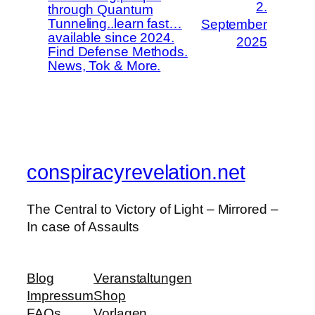
2.
through Quantum
Tunneling..learn fast…
September
available since 2024.
2025
Find Defense Methods.
News, Tok & More.
conspiracyrevelation.net
The Central to Victory of Light – Mirrored –
In case of Assaults
Blog
Veranstaltungen
Impressum
Shop
FAQs
Vorlagen