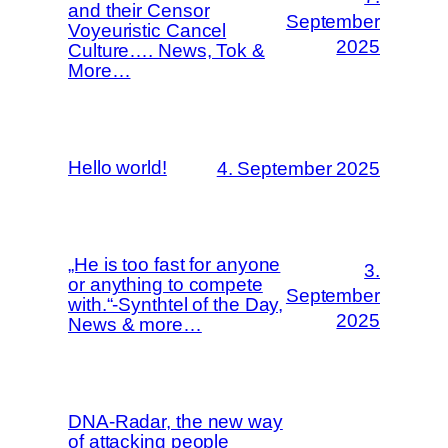
and their Censor
September
Voyeuristic Cancel
2025
Culture…. News, Tok &
More…
Hello world!
4. September 2025
„He is too fast for anyone
3.
or anything to compete
September
with.“-Synthtel of the Day,
2025
News & more…
DNA-Radar, the new way
of attacking people