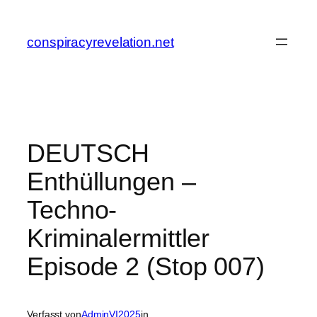
Zum
Inhalt
conspiracyrevelation.net
springen
DEUTSCH
Enthüllungen –
Techno-
Kriminalermittler
Episode 2 (Stop 007)
Verfasst von
AdminVI2025
in