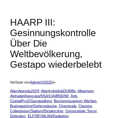
HAARP III:
Gesinnungskontrolle
Über Die
Weltbevölkerung,
Gestapo wiederbelebt
Verfasst von
AdminVI2025
in
AlienAgenda2029
, 
Alienhybrids&DUMBs
, 
Allgemein
, 
AlphabetAgencies/NSA/CIA/BND/MI
, 
Anti-
CointelPro2/Gangstalking
, 
Biochemquantum Warfare
, 
Brainwashing/Gehirnwäsche
, 
Chemtrails
, 
Classics
, 
Collectivism/Statism/Dictatorship
, 
Corporatistic Terror
, 
Detection
, 
ELF/RF/WLAN/Radiation
, 