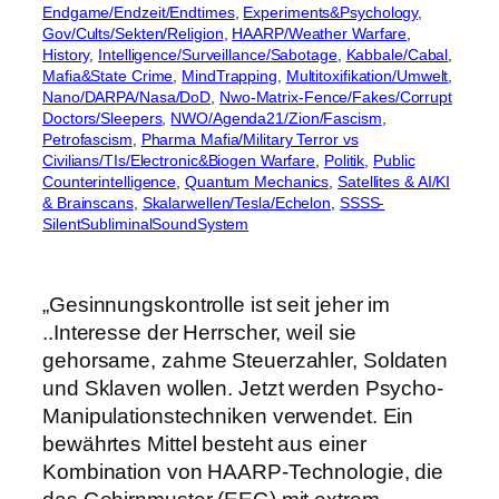
Endgame/Endzeit/Endtimes
, 
Experiments&Psychology
, 
Gov/Cults/Sekten/Religion
, 
HAARP/Weather Warfare
, 
History
, 
Intelligence/Surveillance/Sabotage
, 
Kabbale/Cabal
, 
Mafia&State Crime
, 
MindTrapping
, 
Multitoxifikation/Umwelt
, 
Nano/DARPA/Nasa/DoD
, 
Nwo-Matrix-Fence/Fakes/Corrupt
Doctors/Sleepers
, 
NWO/Agenda21/Zion/Fascism
, 
Petrofascism
, 
Pharma Mafia/Military Terror vs
Civilians/TIs/Electronic&Biogen Warfare
, 
Politik
, 
Public
Counterintelligence
, 
Quantum Mechanics
, 
Satellites & AI/KI
& Brainscans
, 
Skalarwellen/Tesla/Echelon
, 
SSSS-
SilentSubliminalSoundSystem
„Gesinnungskontrolle ist seit jeher im
..Interesse der Herrscher, weil sie
gehorsame, zahme Steuerzahler, Soldaten
und Sklaven wollen. Jetzt werden Psycho-
Manipulationstechniken verwendet. Ein
bewährtes Mittel besteht aus einer
Kombination von HAARP-Technologie, die