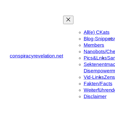
Zum
Inhalt
springen
All(e) CKats
Blog-Snippets
Members
Nanobots/Che
conspiracyrevelation.net
Pics&Lnks
Sa
Sektenentmac
Disempowerm
Vid-Links
Zens
Fakten/Facts
Weiterführend
Disclaimer