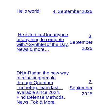
Hello world!
4. September 2025
„He is too fast for anyone
3.
or anything to compete
September
with.“-Synthtel of the Day,
2025
News & more…
DNA-Radar, the new way
of attacking people
2.
through Quantum
Tunneling..learn fast…
September
available since 2024.
2025
Find Defense Methods.
News, Tok & More.