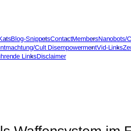
Kats
Blog-Snippets
Contact
Members
Nanobots/C
ntmachtung/Cult Disempowerment
Vid-Links
Ze
ührende Links
Disclaimer