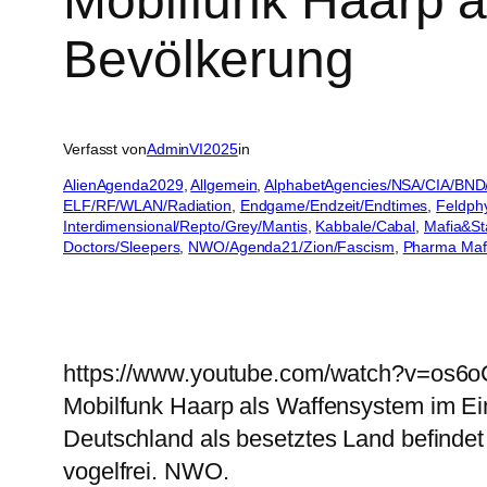
Mobilfunk Haarp a
Bevölkerung
Verfasst von
AdminVI2025
in
AlienAgenda2029
, 
Allgemein
, 
AlphabetAgencies/NSA/CIA/BND
ELF/RF/WLAN/Radiation
, 
Endgame/Endzeit/Endtimes
, 
Feldph
Interdimensional/Repto/Grey/Mantis
, 
Kabbale/Cabal
, 
Mafia&St
Doctors/Sleepers
, 
NWO/Agenda21/Zion/Fascism
, 
Pharma Mafia
https://www.youtube.com/watch?v=os
Mobilfunk Haarp als Waffensystem im Ei
Deutschland als besetztes Land befindet
vogelfrei. NWO.