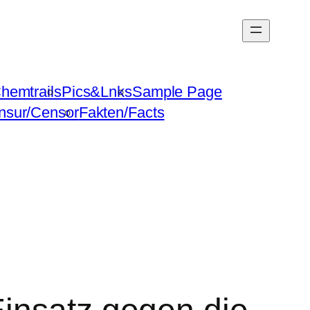
hemtrails
Pics&Lnks
Sample Page
nsur/Censor
Fakten/Facts