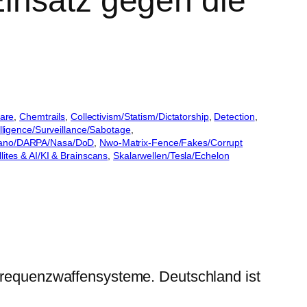
insatz gegen die
are
, 
Chemtrails
, 
Collectivism/Statism/Dictatorship
, 
Detection
, 
elligence/Surveillance/Sabotage
, 
ano/DARPA/Nasa/DoD
, 
Nwo-Matrix-Fence/Fakes/Corrupt
llites & AI/KI & Brainscans
, 
Skalarwellen/Tesla/Echelon
 Frequenzwaffensysteme. Deutschland ist