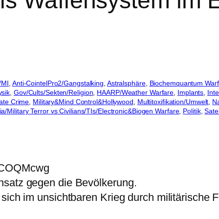
ls Waffensystem im E
/MI
, 
Anti-CointelPro2/Gangstalking
, 
Astralsphäre
, 
Biochemquantum Warf
ysik
, 
Gov/Cults/Sekten/Religion
, 
HAARP/Weather Warfare
, 
Implants
, 
Int
ate Crime
, 
Military&Mind Control&Hollywood
, 
Multitoxifikation/Umwelt
, 
N
/Military Terror vs Civilians/TIs/Electronic&Biogen Warfare
, 
Politik
, 
Sate
6oCOQMcwg
nsatz gegen die Bevölkerung.
 sich im unsichtbaren Krieg durch militärische