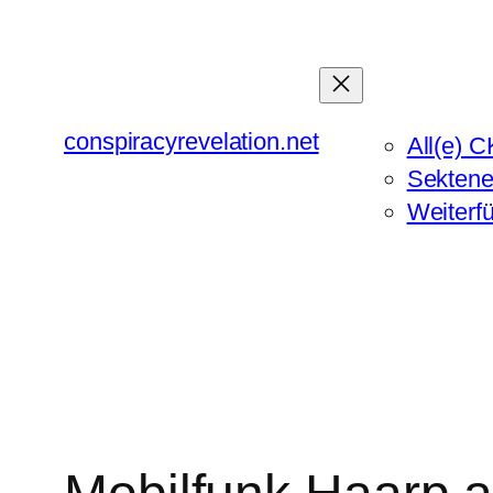
Zum
Inhalt
springen
conspiracyrevelation.net
All(e) C
Sektene
Weiterf