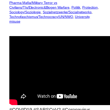
Pharma Mafia/Military Terror vs
Civilians/TIs/Electronic&Biogen Warfare
, 
Politik
, 
Protection
, 
Sociology/Soziologie
, 
Sozialnetzwerke/Socialnetworks
, 
Technofaschismus/Technocracy/UN/NWO
, 
University
misuse
#COVID19 #SARSCoV2 #Coronavirus