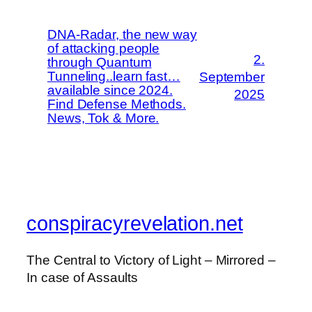
DNA-Radar, the new way
of attacking people
2.
through Quantum
Tunneling..learn fast…
September
available since 2024.
2025
Find Defense Methods.
News, Tok & More.
conspiracyrevelation.net
The Central to Victory of Light – Mirrored –
In case of Assaults