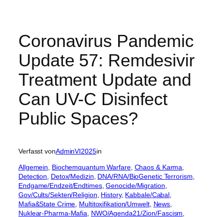
Coronavirus Pandemic
Update 57: Remdesivir
Treatment Update and
Can UV-C Disinfect
Public Spaces?
Verfasst von
AdminVI2025
in
Allgemein
, 
Biochemquantum Warfare
, 
Chaos & Karma
, 
Detection
, 
Detox/Medizin
, 
DNA/RNA/BioGenetic Terrorism
, 
Endgame/Endzeit/Endtimes
, 
Genocide/Migration
, 
Gov/Cults/Sekten/Religion
, 
History
, 
Kabbale/Cabal
, 
Mafia&State Crime
, 
Multitoxifikation/Umwelt
, 
News
, 
Nuklear-Pharma-Mafia
, 
NWO/Agenda21/Zion/Fascism
, 