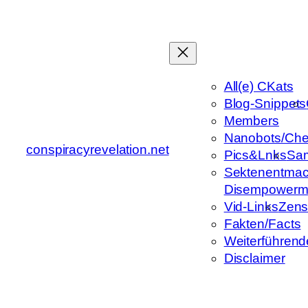
Zum
Inhalt
springen
All(e) CKats
Blog-Snippets
Members
Nanobots/Che
conspiracyrevelation.net
Pics&Lnks
Sa
Sektenentmac
Disempowerm
Vid-Links
Zens
Fakten/Facts
Weiterführend
Disclaimer