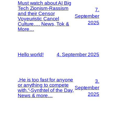
Must watch about AI Big
Tech Zionism-Rassism
7.
and their Censor
September
Voyeuristic Cancel
2025
Culture…. News, Tok &
More…
Hello world!
4. September 2025
„He is too fast for anyone
3.
or anything to compete
September
with.“-Synthtel of the Day,
2025
News & more…