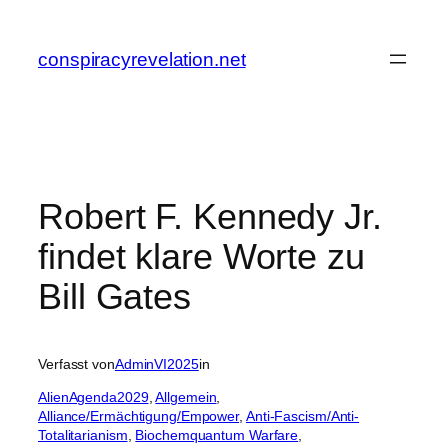
Zum
Inhalt
conspiracyrevelation.net
springen
Robert F. Kennedy Jr.
findet klare Worte zu
Bill Gates
Verfasst von
AdminVI2025
in
AlienAgenda2029
, 
Allgemein
, 
Alliance/Ermächtigung/Empower
, 
Anti-Fascism/Anti-
Totalitarianism
, 
Biochemquantum Warfare
, 