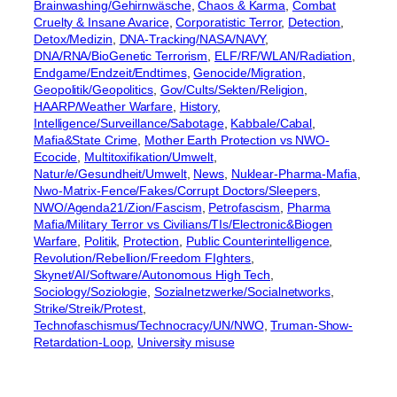
Brainwashing/Gehirnwäsche
, 
Chaos & Karma
, 
Combat
Cruelty & Insane Avarice
, 
Corporatistic Terror
, 
Detection
, 
Detox/Medizin
, 
DNA-Tracking/NASA/NAVY
, 
DNA/RNA/BioGenetic Terrorism
, 
ELF/RF/WLAN/Radiation
, 
Endgame/Endzeit/Endtimes
, 
Genocide/Migration
, 
Geopolitik/Geopolitics
, 
Gov/Cults/Sekten/Religion
, 
HAARP/Weather Warfare
, 
History
, 
Intelligence/Surveillance/Sabotage
, 
Kabbale/Cabal
, 
Mafia&State Crime
, 
Mother Earth Protection vs NWO-
Ecocide
, 
Multitoxifikation/Umwelt
, 
Natur/e/Gesundheit/Umwelt
, 
News
, 
Nuklear-Pharma-Mafia
, 
Nwo-Matrix-Fence/Fakes/Corrupt Doctors/Sleepers
, 
NWO/Agenda21/Zion/Fascism
, 
Petrofascism
, 
Pharma
Mafia/Military Terror vs Civilians/TIs/Electronic&Biogen
Warfare
, 
Politik
, 
Protection
, 
Public Counterintelligence
, 
Revolution/Rebellion/Freedom FIghters
, 
Skynet/AI/Software/Autonomous High Tech
, 
Sociology/Soziologie
, 
Sozialnetzwerke/Socialnetworks
, 
Strike/Streik/Protest
, 
Technofaschismus/Technocracy/UN/NWO
, 
Truman-Show-
Retardation-Loop
, 
University misuse