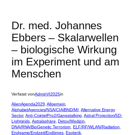
Dr. med. Johannes
Ebbers – Skalarwellen
– biologische Wirkung
im Experiment und am
Menschen
Verfasst von
AdminVI2025
in
AlienAgenda2029
, 
Allgemein
, 
AlphabetAgencies/NSA/CIA/BND/MI
, 
Alternative Energy
Sector
, 
Anti-CointelPro2/Gangstalking
, 
Astral Projection/5D-
Lightgrids
, 
Astralsphäre
, 
Detox/Medizin
, 
DNA/RNA/BioGenetic Terrorism
, 
ELF/RF/WLAN/Radiation
, 
Endgame/Endzeit/Endtimes
, 
Esoterik
, 