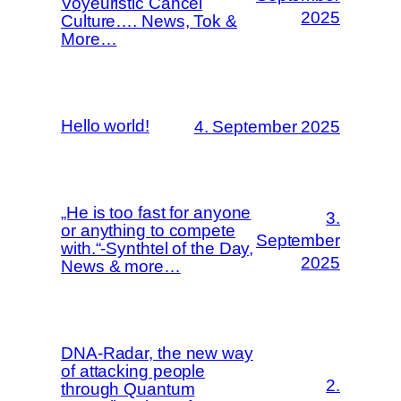
Voyeuristic Cancel
2025
Culture…. News, Tok &
More…
Hello world!
4. September 2025
„He is too fast for anyone
3.
or anything to compete
September
with.“-Synthtel of the Day,
2025
News & more…
DNA-Radar, the new way
of attacking people
2.
through Quantum