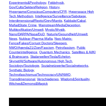
Experiments&Psychology
, 
Feldphysik
, 
Gov/Cults/Sekten/Religion
, 
History
, 
Hypergame/ConsciousComputers/CFR
, 
Hyperspace High
Tech Methodism
, 
Intelligence/Surveillance/Sabotage
, 
Interdimensional/Repto/Grey/Mantis
, 
Kabbale/Cabal
, 
Mafia&State Crime
, 
MainstreamMediaDeception
, 
Multitoxifikation/Umwelt
, 
Mystic/Mystik
, 
Nano/DARPA/Nasa/DoD
, 
Natur/e/Gesundheit/Umwelt
, 
News
, 
Nuklear-Pharma-Mafia
, 
Nwo-Matrix-
Fence/Fakes/Corrupt Doctors/Sleepers
, 
NWO/Agenda21/Zion/Fascism
, 
Petrofascism
, 
Public
Counterintelligence
, 
Quantum Mechanics
, 
Satellites & AI/KI
& Brainscans
, 
Skalarwellen/Tesla/Echelon
, 
Skynet/AI/Software/Autonomous High Tech
, 
Sociology/Soziologie
, 
Sozialnetzwerke/Socialnetworks
, 
Synthetic Biology
, 
Technofaschismus/Technocracy/UN/NWO
, 
Transdimensional
, 
Verschiedenes
, 
Wisdom&Spirituality
, 
Witches&Demons&Magick