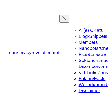
Zum
Inhalt
springen
All(e) CKats
Blog-Snippets
Members
Nanobots/Che
conspiracyrevelation.net
Pics&Lnks
Sa
Sektenentmac
Disempowerm
Vid-Links
Zens
Fakten/Facts
Weiterführend
Disclaimer