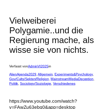
Vielweiberei
Polygamie..und die
Regierung mache, als
wisse sie von nichts.
Verfasst von
AdminVI2025
in
AlienAgenda2029
, 
Allgemein
, 
Experiments&Psychology
, 
Gov/Cults/Sekten/Religion
, 
MainstreamMediaDeception
, 
Politik
, 
Sociology/Soziologie
, 
Verschiedenes
https://www.youtube.com/watch?
v=FAwZu63ebg0&app=desktop