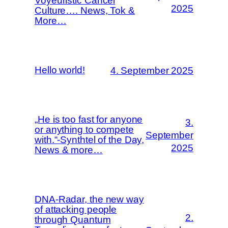
Voyeuristic Cancel
2025
Culture…. News, Tok &
More…
Hello world!
4. September 2025
„He is too fast for anyone
3.
or anything to compete
September
with.“-Synthtel of the Day,
2025
News & more…
DNA-Radar, the new way
of attacking people
2.
through Quantum