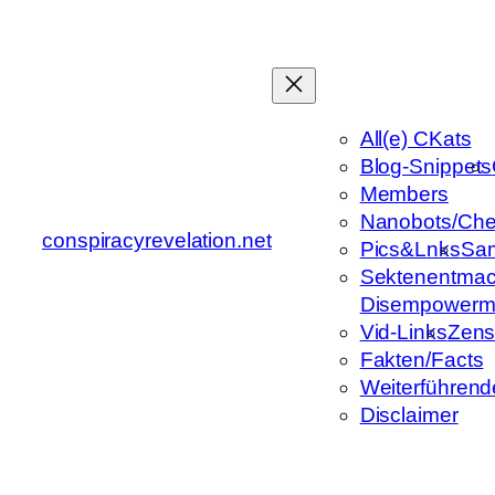
Zum
Inhalt
springen
All(e) CKats
Blog-Snippets
Members
Nanobots/Che
conspiracyrevelation.net
Pics&Lnks
Sa
Sektenentmac
Disempowerm
Vid-Links
Zens
Fakten/Facts
Weiterführend
Disclaimer