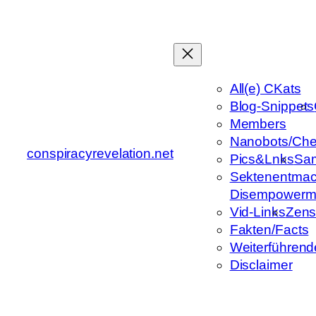
Zum
Inhalt
springen
All(e) CKats
Blog-Snippets
Members
Nanobots/Che
conspiracyrevelation.net
Pics&Lnks
Sa
Sektenentmac
Disempowerm
Vid-Links
Zens
Fakten/Facts
Weiterführend
Disclaimer