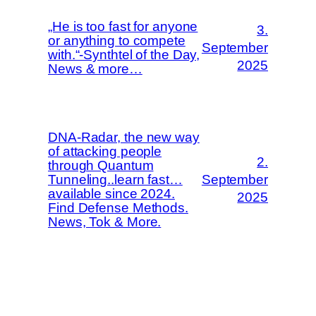
„He is too fast for anyone
3.
or anything to compete
September
with.“-Synthtel of the Day,
2025
News & more…
DNA-Radar, the new way
of attacking people
2.
through Quantum
Tunneling..learn fast…
September
available since 2024.
2025
Find Defense Methods.
News, Tok & More.