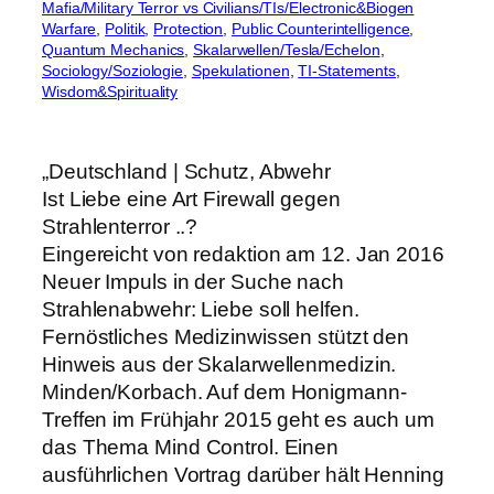
Mafia/Military Terror vs Civilians/TIs/Electronic&Biogen
Warfare
, 
Politik
, 
Protection
, 
Public Counterintelligence
, 
Quantum Mechanics
, 
Skalarwellen/Tesla/Echelon
, 
Sociology/Soziologie
, 
Spekulationen
, 
TI-Statements
, 
Wisdom&Spirituality
„Deutschland | Schutz, Abwehr
Ist Liebe eine Art Firewall gegen
Strahlenterror ..?
Eingereicht von redaktion am 12. Jan 2016
Neuer Impuls in der Suche nach
Strahlenabwehr: Liebe soll helfen.
Fernöstliches Medizinwissen stützt den
Hinweis aus der Skalarwellenmedizin.
Minden/Korbach. Auf dem Honigmann-
Treffen im Frühjahr 2015 geht es auch um
das Thema Mind Control. Einen
ausführlichen Vortrag darüber hält Henning