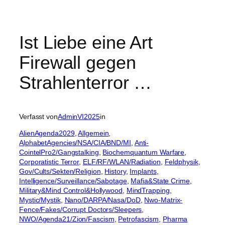
Ist Liebe eine Art
Firewall gegen
Strahlenterror …
Verfasst von
AdminVI2025
in
AlienAgenda2029
, 
Allgemein
, 
AlphabetAgencies/NSA/CIA/BND/MI
, 
Anti-
CointelPro2/Gangstalking
, 
Biochemquantum Warfare
, 
Corporatistic Terror
, 
ELF/RF/WLAN/Radiation
, 
Feldphysik
, 
Gov/Cults/Sekten/Religion
, 
History
, 
Implants
, 
Intelligence/Surveillance/Sabotage
, 
Mafia&State Crime
, 
Military&Mind Control&Hollywood
, 
MindTrapping
, 
Mystic/Mystik
, 
Nano/DARPA/Nasa/DoD
, 
Nwo-Matrix-
Fence/Fakes/Corrupt Doctors/Sleepers
, 
NWO/Agenda21/Zion/Fascism
, 
Petrofascism
, 
Pharma