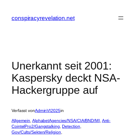
Zum
Inhalt
conspiracyrevelation.net
springen
Unerkannt seit 2001:
Kaspersky deckt NSA-
Hackergruppe auf
Verfasst von
AdminVI2025
in
Allgemein
, 
AlphabetAgencies/NSA/CIA/BND/MI
, 
Anti-
CointelPro2/Gangstalking
, 
Detection
, 
Gov/Cults/Sekten/Religion
, 