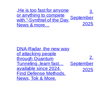
„He is too fast for anyone
3.
or anything to compete
September
with.“-Synthtel of the Day,
2025
News & more…
DNA-Radar, the new way
of attacking people
2.
through Quantum
Tunneling..learn fast…
September
available since 2024.
2025
Find Defense Methods.
News, Tok & More.