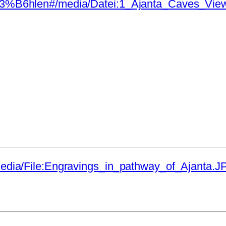
H%C3%B6hlen#/media/Datei:1_Ajanta_Caves_View
/media/File:Engravings_in_pathway_of_Ajanta.