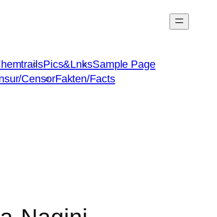
hemtrails
Pics&Lnks
Sample Page
nsur/Censor
Fakten/Facts