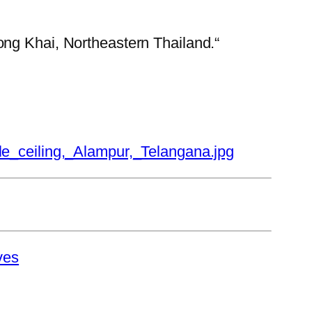
ong Khai, Northeastern Thailand.“
ple_ceiling,_Alampur,_Telangana.jpg
ves