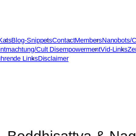
Kats
Blog-Snippets
Contact
Members
Nanobots/C
ntmachtung/Cult Disempowerment
Vid-Links
Ze
ührende Links
Disclaimer