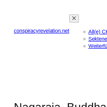
Zum
Inhalt
springen
conspiracyrevelation.net
All(e) C
Sektene
Weiterf