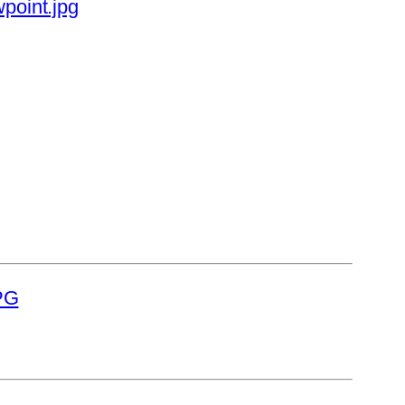
point.jpg
JPG