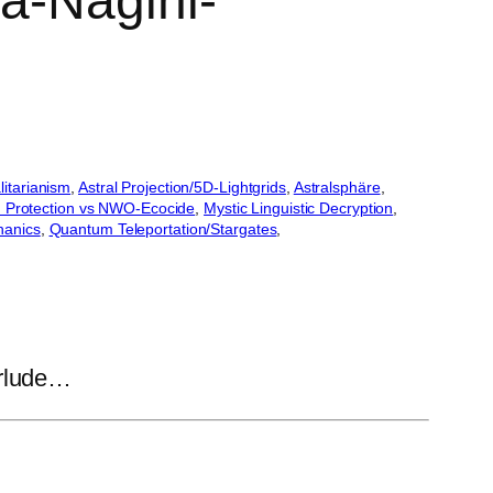
a-Nagini-
litarianism
, 
Astral Projection/5D-Lightgrids
, 
Astralsphäre
, 
h Protection vs NWO-Ecocide
, 
Mystic Linguistic Decryption
, 
anics
, 
Quantum Teleportation/Stargates
, 
erlude…