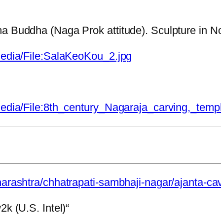
ma Buddha (Naga Prok attitude). Sculpture in N
/media/File:SalaKeoKou_2.jpg
/media/File:8th_century_Nagaraja_carving,_tem
harashtra/chhatrapati-sambhaji-nagar/ajanta-ca
2k (U.S. Intel)“