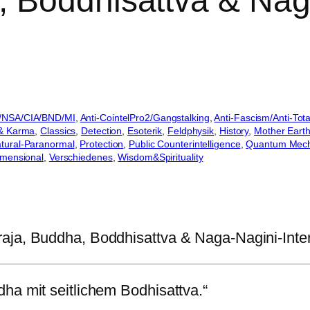
, Boddhisattva & Nag
s/NSA/CIA/BND/MI
, 
Anti-CointelPro2/Gangstalking
, 
Anti-Fascism/Anti-Tota
& Karma
, 
Classics
, 
Detection
, 
Esoterik
, 
Feldphysik
, 
History
, 
Mother Eart
tural-Paranormal
, 
Protection
, 
Public Counterintelligence
, 
Quantum Mech
imensional
, 
Verschiedenes
, 
Wisdom&Spirituality
raja, Buddha, Boddhisattva & Naga-Nagini-Int
ha mit seitlichem Bodhisattva.“