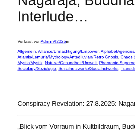
Nagaraja, Buddha
Interlude…
Verfasst von
AdminVI2025
in
Allgemein
, 
Alliance/Ermächtigung/Empower
, 
AlphabetAgencie
Atlantis/Lemuria/Mythology/Antediluvian/Retro Gnosis
, 
Chaos 
Mystic/Mystik
, 
Natur/e/Gesundheit/Umwelt
, 
Pharaonic-Superna
Sociology/Soziologie
, 
Sozialnetzwerke/Socialnetworks
, 
Transd
Conspiracy Revelation: 27.8.2025: Naga
„Blick vom Vorraum in Kultbildraum, Budd