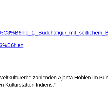
C3%B6hle_1,_Buddhafigur_mit_seitlichem_Bo
%C3%B6hlen
ltkulturerbe zählenden Ajanta-Höhlen im Bun
 Kulturstätten Indiens.“