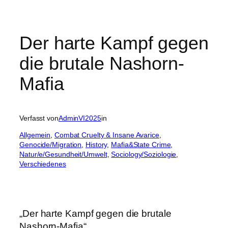
Der harte Kampf gegen
die brutale Nashorn-
Mafia
Verfasst von
AdminVI2025
in
Allgemein
, 
Combat Cruelty & Insane Avarice
, 
Genocide/Migration
, 
History
, 
Mafia&State Crime
, 
Natur/e/Gesundheit/Umwelt
, 
Sociology/Soziologie
, 
Verschiedenes
„Der harte Kampf gegen die brutale
Nashorn-Mafia“