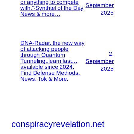
or anything to compete
September
with.“-Synthtel of the Day,
2025
News & more…
DNA-Radar, the new way
of attacking people
2.
through Quantum
Tunneling..learn fast…
September
available since 2024.
2025
Find Defense Methods.
News, Tok & More.
conspiracyrevelation.net