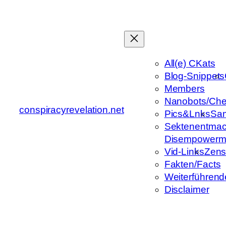
Zum
Inhalt
springen
All(e) CKats
Blog-Snippets
Members
Nanobots/Che
conspiracyrevelation.net
Pics&Lnks
Sa
Sektenentmac
Disempowerm
Vid-Links
Zens
Fakten/Facts
Weiterführend
Disclaimer