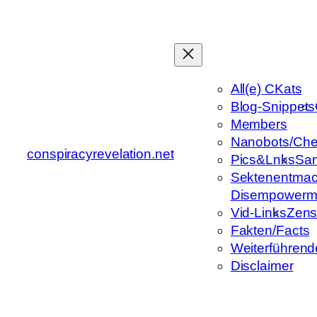
Zum
Inhalt
springen
All(e) CKats
Blog-Snippets
Members
Nanobots/Che
conspiracyrevelation.net
Pics&Lnks
Sa
Sektenentmac
Disempowerm
Vid-Links
Zens
Fakten/Facts
Weiterführend
Disclaimer