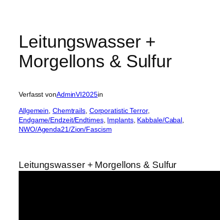
Leitungswasser +
Morgellons & Sulfur
Verfasst von
AdminVI2025
in
Allgemein
, 
Chemtrails
, 
Corporatistic Terror
, 
Endgame/Endzeit/Endtimes
, 
Implants
, 
Kabbale/Cabal
, 
NWO/Agenda21/Zion/Fascism
Leitungswasser + Morgellons & Sulfur