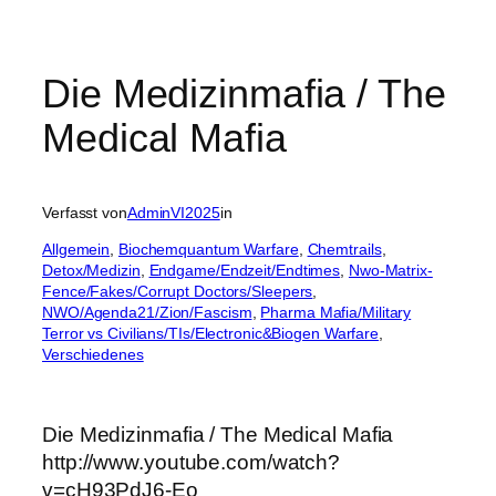
Die Medizinmafia / The
Medical Mafia
Verfasst von
AdminVI2025
in
Allgemein
, 
Biochemquantum Warfare
, 
Chemtrails
, 
Detox/Medizin
, 
Endgame/Endzeit/Endtimes
, 
Nwo-Matrix-
Fence/Fakes/Corrupt Doctors/Sleepers
, 
NWO/Agenda21/Zion/Fascism
, 
Pharma Mafia/Military
Terror vs Civilians/TIs/Electronic&Biogen Warfare
, 
Verschiedenes
Die Medizinmafia / The Medical Mafia
http://www.youtube.com/watch?
v=cH93PdJ6-Eo