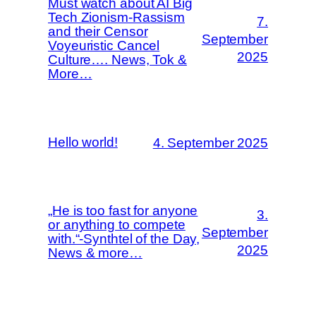
Must watch about AI Big
Tech Zionism-Rassism
7.
and their Censor
September
Voyeuristic Cancel
2025
Culture…. News, Tok &
More…
Hello world!
4. September 2025
„He is too fast for anyone
3.
or anything to compete
September
with.“-Synthtel of the Day,
2025
News & more…