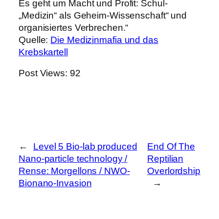
Es geht um Macht und Profit: Schul-
„Medizin“ als Geheim-Wissenschaft“ und
organisiertes Verbrechen.“
Quelle:
Die Medizinmafia und das
Krebskartell
Post Views:
92
←
Level 5 Bio-lab produced
End Of The
Nano-particle technology /
Reptilian
Rense: Morgellons / NWO-
Overlordship
Bionano-Invasion
→