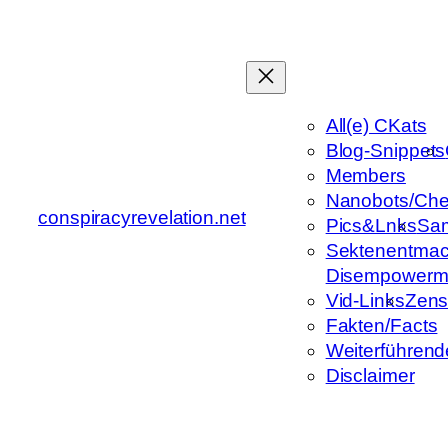
Zum
Inhalt
springen
All(e) CKats
Blog-Snippets
Members
Nanobots/Che
conspiracyrevelation.net
Pics&Lnks
Sa
Sektenentmac
Disempowerm
Vid-Links
Zens
Fakten/Facts
Weiterführend
Disclaimer