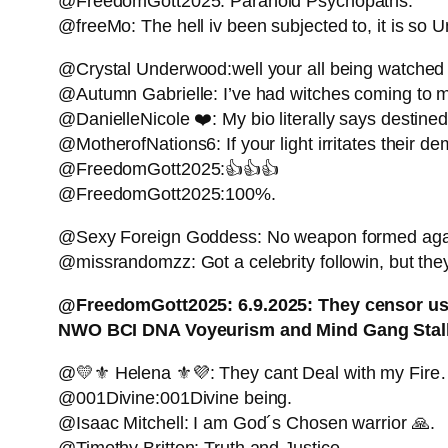
@FreedomGott2025: Paranoid Psychopaths.
@freeMo: The hell iv been subjected to, it is so Un
@Crystal Underwood:well your all being watched by
@Autumn Gabrielle: I’ve had witches coming to me
@DanielleNicole ❤️: My bio literally says destined
@MotherofNations6: If your light irritates their
@FreedomGott2025:👍👍👍
@FreedomGott2025:100%.
@Sexy Foreign Goddess: No weapon formed again
@missrandomzz: Got a celebrity followin, but the
@FreedomGott2025: 6.9.2025: They censor us o
NWO BCI DNA Voyeurism and Mind Gang Stalki
@💛⚜️ Helena ⚜️💜: They cant Deal with my Fire
@001Divine:001Divine being.
@Isaac Mitchell: I am God´s Chosen warrior 🙏.