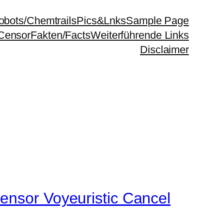
bots/Chemtrails
Pics&Lnks
Sample Page
Censor
Fakten/Facts
Weiterführende Links
Disclaimer
ensor Voyeuristic Cancel