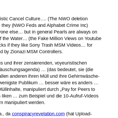
ristic Cancel Culture…. (The NWO deletion
eans they (NWO Feds and Alphabet Crime Inc)
yone else… but in general Pearls are always on
of the Water… (the Fake Million Views on Youtube
cks if they like Sony Trash MSM Videos… for
ed by Zionazi MSM Controllers.
 und ihrer zensierenden, voyeuristischen
ärtäuschungsagenda) … (das bedeutet, sie (die
allen anderen ihren Müll und ihre Gehirnwäsche-
s wenigste Publikum … besser wäre es anders …
linhalte, manipuliert durch „Pay for Peers to
liken … zum Beispiel und die 10-Aufruf-Videos
rn manipuliert werden.
.a., da
conspiracyrevelation.com
(hat Upload-