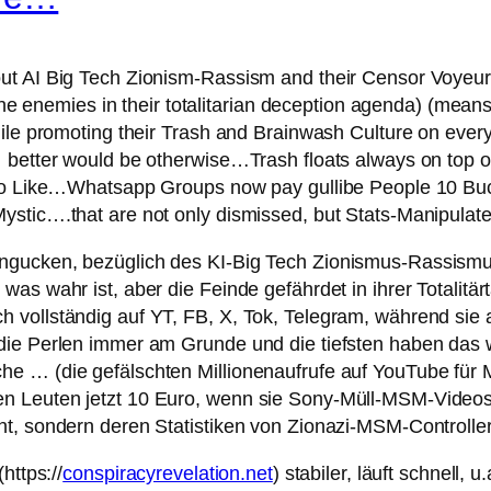
out AI Big Tech Zionism-Rassism and their Censor Voyeu
s the enemies in their totalitarian deception agenda) (m
hile promoting their Trash and Brainwash Culture on ever
… better would be otherwise…Trash floats always on top 
s to Like…Whatsapp Groups now pay gullibe People 10 Bu
ystic….that are not only dismissed, but Stats-Manipulat
ngucken, bezüglich des KI-Big Tech Zionismus-Rassismus
was wahr ist, aber die Feinde gefährdet in ihrer Totalit
 vollständig auf YT, FB, X, Tok, Telegram, während sie 
 die Perlen immer am Grunde und die tiefsten haben da
 … (die gefälschten Millionenaufrufe auf YouTube für Mül
n Leuten jetzt 10 Euro, wenn sie Sony-Müll-MSM-Videos 
nt, sondern deren Statistiken von Zionazi-MSM-Controlle
https://
conspiracyrevelation.net
) stabiler, läuft schnell, u