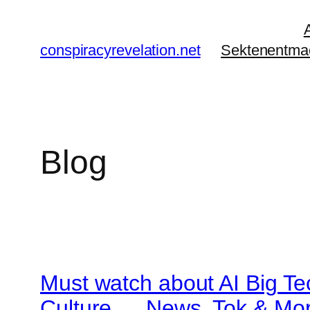
Zum
Inhalt
conspiracyrevelation.net
Sektenentma
springen
Blog
Must watch about AI Big Te
Culture…. News, Tok & M