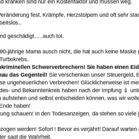
und kranken sind nur ein Kostenfaktor und müssen weg.
Veränderung fest, Krämpfe, Herzstolpern und oft sehr st
eitslos..
nd geschädigt…..auch tot.
ie 90-jährige Mama ausch nicht, die hat auch keine Maske 
Turbokrebs.
hkriminellen Schwerverbrechern! Sie haben einen E
nau das Gegenteil!
Sie verschenken unser Steuergeld, E
iese ungeheuerlichen Verbrechen! Glücklicherweise ist m
s- und Bekanntenkreis haben nach der Impfung 💉 unter
aufstehen und selbst entscheiden können, was wir wollen
 Ende haben!
tung schauen! In den Todesanzeigen, da stehen so viele 
gen werden! Sofort ! Bevor es verjährt! Darauf warten d
er sagt die Wahrheit.