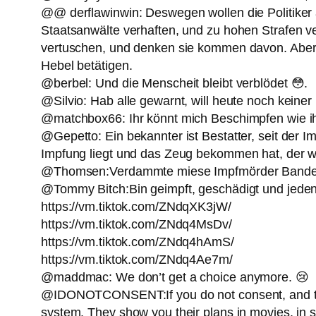
@@ derflawinwin: Deswegen wollen die Politiker au
Staatsanwälte verhaften, und zu hohen Strafen ver
vertuschen, und denken sie kommen davon. Aber 
Hebel betätigen.
@berbel: Und die Menscheit bleibt verblödet 😳.
@Silvio: Hab alle gewarnt, will heute noch keiner
@matchbox66: Ihr könnt mich Beschimpfen wie ihr 
@Gepetto: Ein bekannter ist Bestatter, seit der Im
Impfung liegt und das Zeug bekommen hat, der wir
@Thomsen:Verdammte miese Impfmörder Bande
@Tommy Bitch:Bin geimpft, geschädigt und jeden
https://vm.tiktok.com/ZNdqXK3jW/
https://vm.tiktok.com/ZNdq4MsDv/
https://vm.tiktok.com/ZNdq4hAmS/
https://vm.tiktok.com/ZNdq4Ae7m/
@maddmac: We don’t get a choice anymore. 😢
@IDONOTCONSENT:If you do not consent, and they
system. They show you their plans in movies, in