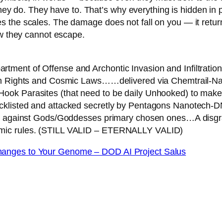
They do. They have to. That’s why everything is hidden in p
 the scales. The damage does not fall on you — it return
aw they cannot escape.
tment of Offense and Archontic Invasion and Infiltrati
uman Rights and Cosmic Laws……delivered via Chemtrail-
ok Parasites (that need to be daily Unhooked) to make a
cklisted and attacked secretly by Pentagons Nanotech-
cy against Gods/Goddesses primary chosen ones…A disgrac
ks cosmic rules. (STILL VALID – ETERNALLY VALID)
 changes to Your Genome – DOD AI Project Salus