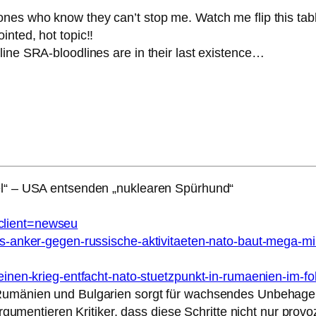
nes who know they can’t stop me. Watch me flip this tabl
nted, hot topic!!
line SRA-bloodlines are in their last existence…
el“ – USA entsenden „nuklearen Spürhund“
client=newseu
als-anker-gegen-russische-aktivitaeten-nato-baut-mega-m
-einen-krieg-entfacht-nato-stuetzpunkt-in-rumaenien-im-f
e Rumänien und Bulgarien sorgt für wachsendes Unbeh
argumentieren Kritiker, dass diese Schritte nicht nur prov