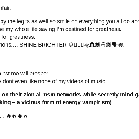
fair.
 the legits as well so smile on everything you all do and
 my whole life saying I’m destined for greatness.
 for greatness.
 demons…. SHINE BRIGHTER 🌻🧚🏿‍♀️🛸👸🏾🤴🏾🗣️🪷.
st me will prosper.
y dont even like none of my videos of music.
n their zion ai msm networks while secretly mind g
ng – a vicious form of energy vampirism)
…. 🔥🔥🔥🔥