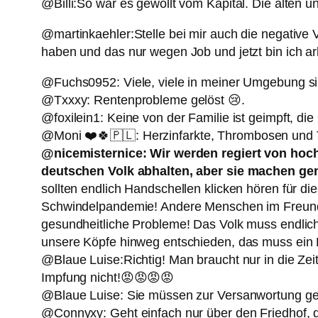
@Billi:So war es gewollt vom Kapital. Die alten 
@martinkaehler:Stelle bei mir auch die negative 
haben und das nur wegen Job und jetzt bin ich arb
@Fuchs0952: Viele, viele in meiner Umgebung si
@Txxxy: Rentenprobleme gelöst 😢.
@foxilein1: Keine von der Familie ist geimpft, d
@Moni ❤️🍀🇵🇱: Herzinfarkte, Thrombosen und 
@nicemisternice: Wir werden regiert von hoc
deutschen Volk abhalten, aber sie machen ge
sollten endlich Handschellen klicken hören für d
Schwindelpandemie! Andere Menschen im Freunde
gesundheitliche Probleme! Das Volk muss endlich 
unsere Köpfe hinweg entschieden, das muss ein
@Blaue Luise:Richtig! Man braucht nur in die Zei
Impfung nicht!😡😡😡😡
@Blaue Luise: Sie müssen zur Versanwortung gezo
@Connyxy: Geht einfach nur über den Friedhof, d