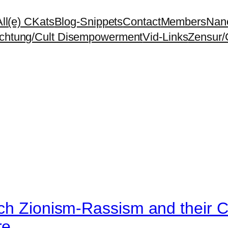
All(e) CKats
Blog-Snippets
Contact
Members
Nano
chtung/Cult Disempowerment
Vid-Links
Zensur/
ch Zionism-Rassism and their C
ore…