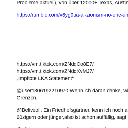
Probleme aktuell), von über 12000+ Texas, Austin
https://rumble.com/v6yg9ua-ai-zionism-no-one-un
https://vm.tiktok.com/ZNdqCo8E7/
https://vm.tiktok.com/ZNdqXvMJ7/
„Impftote LKA Statement“
@user1306192210970:Wenn ich daran denke, wie wi
Grenzen.
@Beliveoll: Ein Friedhofsgärtner, kenn ich noch 
60zigern oder jünger,also ist schon auffällig, sagt 