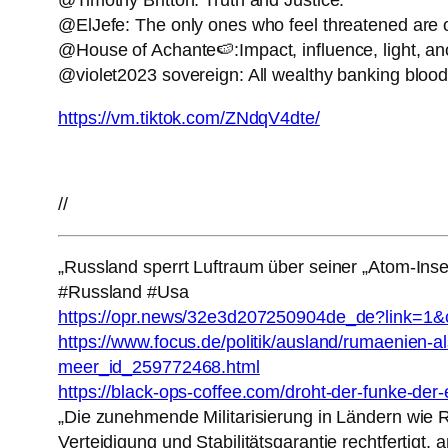
@Timothy Britton: Truth and Justice.
@ElJefe: The only ones who feel threatened are o
@House of Achante🍉:Impact, influence, light, anoi
@violet2023 sovereign: All wealthy banking blood
https://vm.tiktok.com/ZNdqV4dte/
//
„Russland sperrt Luftraum über seiner „Atom-Ins
#Russland #Usa
https://opr.news/32e3d207250904de_de?link=1&
https://www.focus.de/politik/ausland/rumaenien-
meer_id_259772468.html
https://black-ops-coffee.com/droht-der-funke-der
„Die zunehmende Militarisierung in Ländern wi
Verteidigung und Stabilitätsgarantie rechtfertigt, 