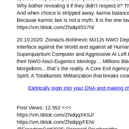
Why bother revealing it if they didn’t respect it? 
And when choice is stripped away, karma balances
Because karmic law is not a myth. It is the one l
https://vm.tiktok.com/ZNdq45S7N/
20.10.2020: Zionazis-Bolshevic MJ12s NWO Depar
Interface against the World and against all H
Superquantum Computer and Aggressive AI Left Ho
their NWO-Nazi-Eugenics Ideology… Millions Bla
Morgellons…that´s the reality. A Core Evil Agen
Spirit. A Totalitaristic Militarization that brea
Eletrically login into your DNA and making
Post Views: 12.552 <<<
https://vm.tiktok.com/ZNdqqXK5J/
https://vm.tiktok.com/ZNdqqyFEN/