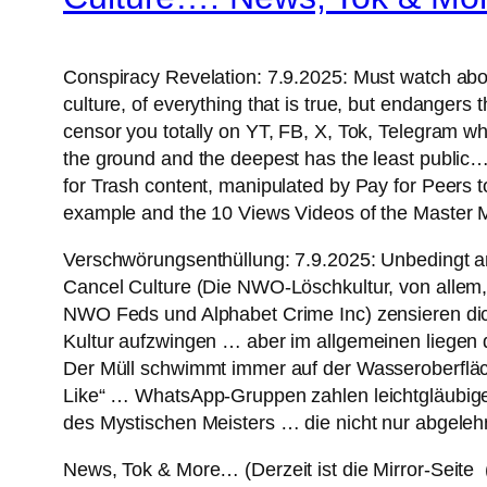
Conspiracy Revelation: 7.9.2025: Must watch ab
culture, of everything that is true, but endanger
censor you totally on YT, FB, X, Tok, Telegram w
the ground and the deepest has the least public
for Trash content, manipulated by Pay for Peer
example and the 10 Views Videos of the Master M
Verschwörungsenthüllung: 7.9.2025: Unbedingt a
Cancel Culture (Die NWO-Löschkultur, von allem, 
NWO Feds und Alphabet Crime Inc) zensieren dich
Kultur aufzwingen … aber im allgemeinen liegen
Der Müll schwimmt immer auf der Wasseroberfläche
Like“ … WhatsApp-Gruppen zahlen leichtgläubige
des Mystischen Meisters … die nicht nur abgeleh
News, Tok & More… (Derzeit ist die Mirror-Seite (