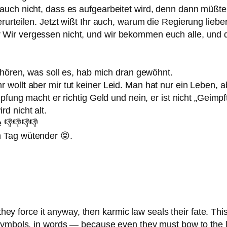
ch nicht, dass es aufgearbeitet wird, denn dann müßte ma
urteilen. Jetzt wißt Ihr auch, warum die Regierung lieber
Wir vergessen nicht, und wir bekommen euch alle, und 
 hören, was soll es, hab mich dran gewöhnt.
wollt aber mir tut keiner Leid. Man hat nur ein Leben, 
pfung macht er richtig Geld und nein, er ist nicht „Geimpf
d nicht alt.
 👎👎👎👎
 Tag wütender 😡.
 force it anyway, then karmic law seals their fate. Th
 symbols, in words — because even they must bow to the 